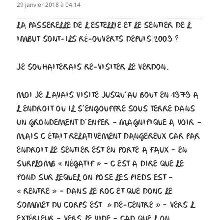
29 janvier 2018 à 04:14
LA PASSERELLE DE L ESTELLIE ET LE SENTIER DE L
IMBUT SONT-ILS RÉ-OUVERTS DEPUIS 2009 ?
JE SOUHAITERAIS RE-VISITER LE VERDON.
MOI JE L AVAIS VISITE JUSQU’AU BOUT EN 1979 A
L ENDROIT OU IL S’ENGOUFFRE SOUS TERRE DANS
UN GRONDEMENT D’ENFER – MAGNIFIQUE A VOIR –
MAIS C ÉTAIT RELATIVEMENT DANGEREUX CAR PAR
ENDROIT LE SENTIER EST EN PORTE A FAUX – EN
SURPLOMB « NÉGATIF » – C EST A DIRE QUE LE
FOND SUR LEQUEL ON POSE LES PIEDS EST –
« RENTRE » – DANS LE ROC ET QUE DONC LE
SOMMET DU CORPS EST » DE-CENTRE » – VERS L
EXTÉRIEUR – VERS LE VIDE – CAD QUE L ON