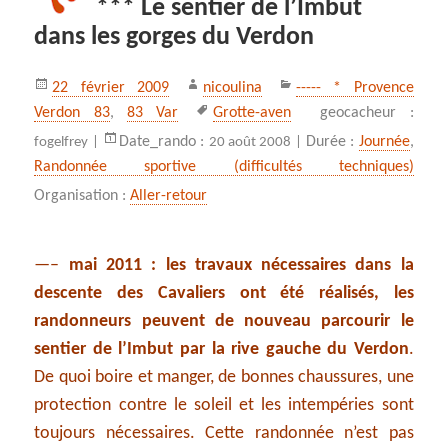
*** Le sentier de l’Imbut
dans les gorges du Verdon
Publié
Auteur
Catégories
22 février 2009
nicoulina
----- * Provence
le
Mots-
Verdon 83
,
83 Var
Grotte-aven
geocacheur :
clés
Date_rando :
Durée :
Journée
,
fogelfrey |
20 août 2008 |
Randonnée sportive (difficultés techniques)
Organisation :
Aller-retour
—–
mai 2011 : les travaux nécessaires dans la
descente des Cavaliers ont été réalisés, les
randonneurs peuvent de nouveau parcourir le
sentier de l’Imbut par la rive gauche du Verdon
.
De quoi boire et manger, de bonnes chaussures, une
protection contre le soleil et les intempéries sont
toujours nécessaires. Cette randonnée n’est pas