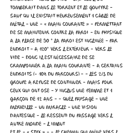
TOMBERAIT DANS LE TORRENT ET LE GOUFFRE –
SAUF QU IL EXISTAIT HEUREUSEMENT 1 CÂBLE DE
MÉTAL – UNE – « MAIN COURANTE » – PERMETTANT
DE SE MAINTENIR CONTRE LA PAROI – EN PHYSIQUE
A LA PLACE DE 90 ° LA PAROI EST INCLINÉE – PAR
ENDROIT – A 120° VERS L EXTÉRIEUR – VERS LE
VIDE – DONC IL EST NÉCESSAIRE DE SE
CRAMPONNER A LA MAIN COURANTE – A CERTAINS
ENDROITS (- 10% DU PARCOURS) – – LES 2/3 DU
GROUPE A REFUSE DE CONTINUER – MAIS POUR
CEUX QUI ONT OSE – Y INCLUS UNE FEMME ET 1
GARÇON DE 12 ANS – – QUEL PAYSAGE – UNE
MERVEILLE – UN MIRACLE – UNE VISION
DANTESQUE – LE RESSENTI DU PASSAGE VERS L
AUTRE MONDE – L IMBUT
ET LE – « STYX » – – LE CHEMIN QUI MÈNE VERS L