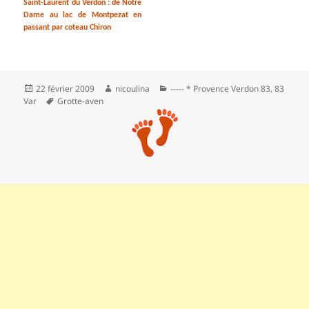
Saint-Laurent du Verdon : de Notre
Dame au lac de Montpezat en
passant par coteau Chiron
Publié
Auteur
Catégories
22 février 2009
nicoulina
----- * Provence Verdon 83
,
83
le
Mots-
Var
Grotte-aven
clés