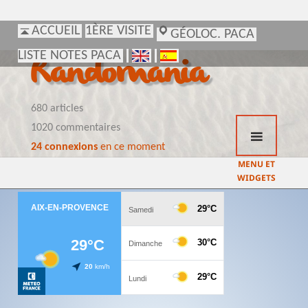
ACCUEIL
ACCUEIL
1ÈRE VISITE
1ÈRE VISITE
GÉOLOC. PACA
GÉOLOC. PACA
LISTE NOTES PACA
LISTE NOTES PACA
Randomania
680 articles
1020 commentaires
24 connexions
en ce moment
MENU ET
WIDGETS