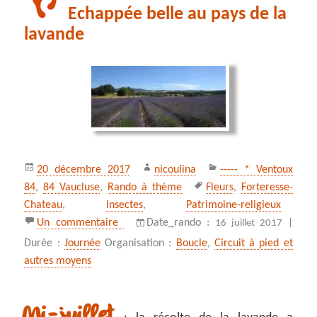
Echappée belle au pays de la
lavande
Publié
Auteur
Catégories
20 décembre 2017
nicoulina
----- * Ventoux
le
Mots-
84
,
84 Vaucluse
,
Rando à thème
Fleurs
,
Forteresse-
clés
Chateau
,
Insectes
,
Patrimoine-religieux
sur Echappée belle au pays de la lavande
Un commentaire
Date_rando :
16 juillet 2017 |
Durée :
Journée
Organisation :
Boucle
,
Circuit à pied et
autres moyens
Mi-juillet