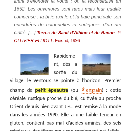
firent s’effondrer la voûte ; on la reconstruisit en
1652. Les ouvertures sont rares mais leur qualité
compense : la baie axiale et la baie principale son
encadrées de colonnettes et surlignées d’un arc
cintré. […]
,
Terres de Sault d’Albion et de Banon
P.
,
OLLIVIER-ELLIOTT
Edisud, 1996
Rapideme
nt, dès la
sortie du
village, le Ventoux se pointe à l’horizon. Premier
champ de
petit épeautre
(ou
engrain
) : cette
céréale rustique proche du blé, cultivée au proche
Orient depuis bien avant J.-C. est remise à la mode
dans les années 1990. Elle a une faible teneur en
gluten, contient pas mal d’acides aminés, des sels