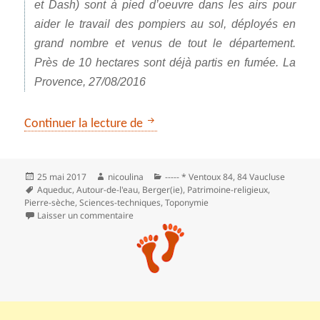
et Dash) sont à pied d’oeuvre dans les airs pour
aider le travail des pompiers au sol, déployés en
grand nombre et venus de tout le département.
Près de 10 hectares sont déjà partis en fumée. La
Provence, 27/08/2016
Sentier du petit patrimoine rural 
Continuer la lecture de
Publié
Auteur
Catégories
25 mai 2017
nicoulina
----- * Ventoux 84
,
84 Vaucluse
le
Mots-
Aqueduc
,
Autour-de-l'eau
,
Berger(ie)
,
Patrimoine-religieux
,
clés
Pierre-sèche
,
Sciences-techniques
,
Toponymie
sur Sentier du petit patrimoine rural du Paty
Laisser un commentaire