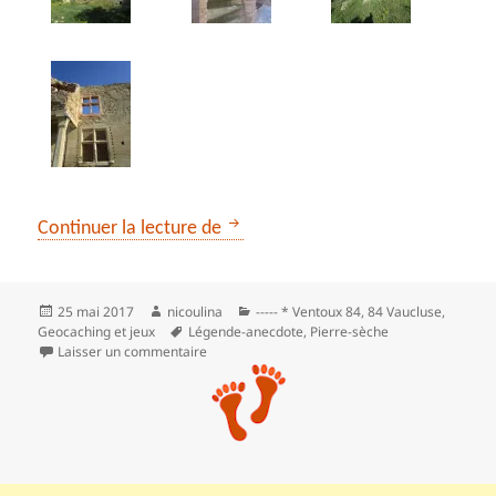
La maison hantée de la Pré Fantas
Continuer la lecture de
Publié
Auteur
Catégories
25 mai 2017
nicoulina
----- * Ventoux 84
,
84 Vaucluse
,
le
Mots-
Geocaching et jeux
Légende-anecdote
,
Pierre-sèche
clés
sur La maison hantée de la Pré Fantasti
Laisser un commentaire