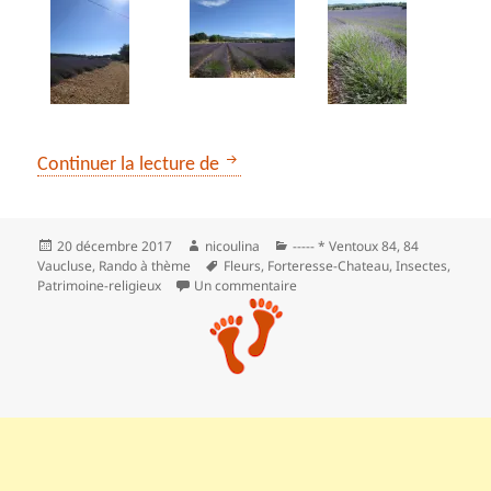
Echappée belle au pays de la lav
Continuer la lecture de
Publié
Auteur
Catégories
20 décembre 2017
nicoulina
----- * Ventoux 84
,
84
le
Mots-
Vaucluse
,
Rando à thème
Fleurs
,
Forteresse-Chateau
,
Insectes
,
clés
sur Echappée belle au pays de l
Patrimoine-religieux
Un commentaire