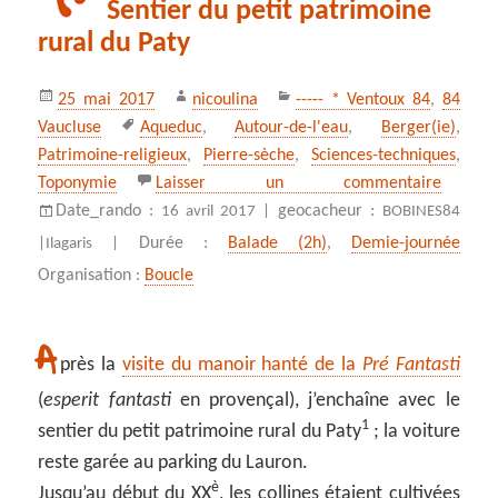
Sentier du petit patrimoine
rural du Paty
Publié
Auteur
Catégories
25 mai 2017
nicoulina
----- * Ventoux 84
,
84
le
Mots-
Vaucluse
Aqueduc
,
Autour-de-l'eau
,
Berger(ie)
,
clés
Patrimoine-religieux
,
Pierre-sèche
,
Sciences-techniques
,
sur Sent
Toponymie
Laisser un commentaire
Date_rando :
geocacheur :
16 avril 2017 |
BOBINES84
Durée :
Balade (2h)
,
Demie-journée
|
Ilagaris |
Organisation :
Boucle
A
près la
visite du manoir hanté de la
Pré Fantasti
(
esperit fantasti
en provençal), j’enchaîne avec le
1
sentier du petit patrimoine rural du Paty
; la voiture
reste garée au parking du Lauron.
è
Jusqu’au début du XX
, les collines étaient cultivées