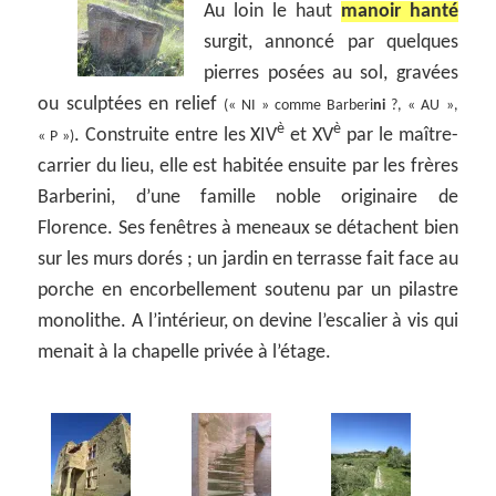
Au loin le haut
manoir hanté
surgit, annoncé par quelques
pierres posées au sol, gravées
ou sculptées en relief
(« NI » comme Barberi
ni
?, « AU »,
è
è
. Construite entre les XIV
et XV
par le maître-
« P »)
carrier du lieu, elle est habitée ensuite par les frères
Barberini, d’une famille noble originaire de
Florence. Ses fenêtres à meneaux se détachent bien
sur les murs dorés ; un jardin en terrasse fait face au
porche en encorbellement soutenu par un pilastre
monolithe. A l’intérieur, on devine l’escalier à vis qui
menait à la chapelle privée à l’étage.