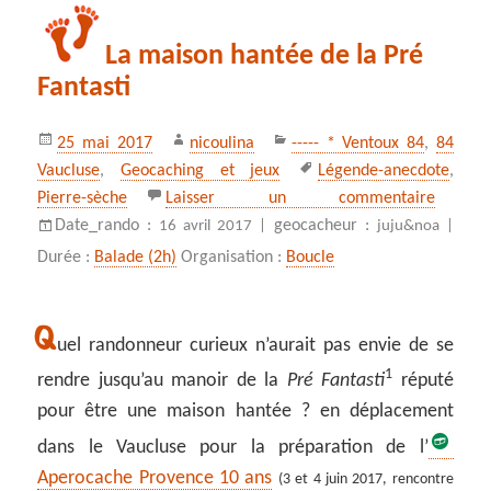
La maison hantée de la Pré
Fantasti
Publié
Auteur
Catégories
25 mai 2017
nicoulina
----- * Ventoux 84
,
84
le
Mots-
Vaucluse
,
Geocaching et jeux
Légende-anecdote
,
clés
sur La 
Pierre-sèche
Laisser un commentaire
Date_rando :
geocacheur :
16 avril 2017 |
juju&noa |
Durée :
Balade (2h)
Organisation :
Boucle
Q
uel randonneur curieux n’aurait pas envie de se
1
rendre jusqu’au manoir de la
Pré Fantasti
réputé
pour être une maison hantée ? en déplacement
dans le Vaucluse pour la préparation de l’
Aperocache Provence 10 ans
(3 et 4 juin 2017, rencontre