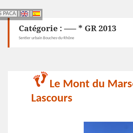
S PACA
S PACA
Catégorie :
—– * GR 2013
Sentier urbain Bouches-du-Rhône
Le Mont du Marsei
Lascours