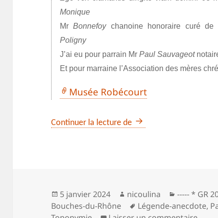
Monique
Mr
Bonnefoy
chanoine honoraire curé de 
Poligny
J’ai eu pour parrain Mr
Paul Sauvageot
notair
Et pour marraine l’Association des mères chrét
Musée Robécourt
Le Mont du Marseillais 
Continuer la lecture de
Publié
Auteur
Catégories
5 janvier 2024
nicoulina
----- * GR 2
le
Mots-
Bouches-du-Rhône
Légende-anecdote
,
Pa
clés
sur L
Toponymie
Laisser un commentaire