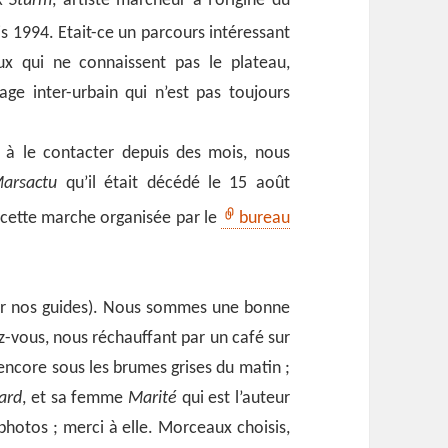
k Sturm
, artiste marcheur à l’origine du
s 1994. Etait-ce un parcours intéressant
x qui ne connaissent pas le plateau,
age inter-urbain qui n’est pas toujours
à le contacter depuis des mois, nous
arsactu
qu’il était décédé le 15 août
 cette marche organisée par le
bureau
r nos guides). Nous sommes une bonne
-vous, nous réchauffant par un café sur
 encore sous les brumes grises du matin ;
ard
, et sa femme
Marité
qui est l’auteur
photos ; merci à elle. Morceaux choisis,