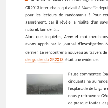
ai hésité à publier cet hommage à
Hendri
GR2013 interurbain, qui vivait à
Marseille
depui
pour les lecteurs de randomania ? Pour ceu
assurément, car il révèle la réalité d’un pays
naturel, loin de là…
Alors que, inquiètes,
Anne
et moi cherchions 
avons appris par le journal d’investigation
M
dernier. Le rencontrer à nouveau au travers de
des guides du GR2013
, était une évidence.
Pause commentée
(pa
cinquantaine au rendez
l’esplanade de la gare
nous y retrouvons
Gér
de presque toutes les 