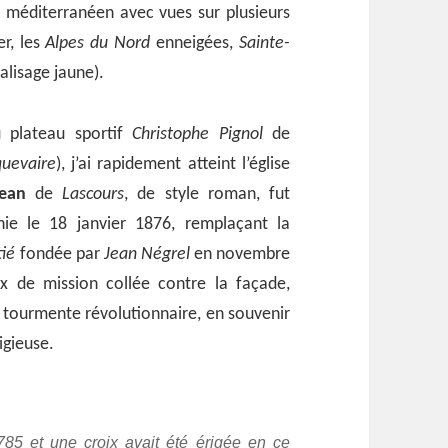
méditerranéen avec vues sur plusieurs
r, les
Alpes du Nord
enneigées,
Sainte-
balisage jaune).
u plateau sportif
Christophe Pignol
de
uevaire
), j’ai rapidement atteint l’église
Jean
de
Lascours
, de style roman, fut
ie le 18 janvier 1876, remplaçant la
tié
fondée par
Jean Négrel
en novembre
x de mission collée contre la façade,
tourmente révolutionnaire, en souvenir
igieuse.
85 et une croix avait été érigée en ce