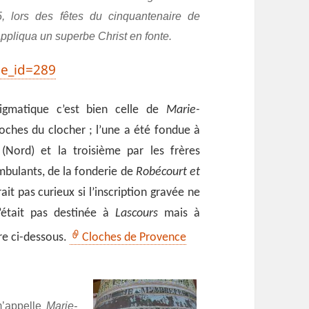
5, lors des fêtes du cinquantenaire de
appliqua un superbe Christ en fonte.
ge_id=289
nigmatique c’est bien celle de
Marie-
loches du clocher ; l’une a été fondue à
i
(Nord) et la troisième par les frères
mbulants, de la fonderie de
Robécourt et
rait pas curieux si l’inscription gravée ne
n’était pas destinée à
Lascours
mais à
ure ci-dessous.
Cloches de Provence
’appelle
Marie-