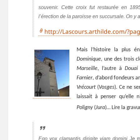
souvenir. Cette croix fut restaurée en 189
l’érection de la paroisse en succursale. On y 
http://Lascours.arthilde.com/?pa
Mais l’histoire la plus é
Dominique
, une des trois c
Marseille
, l’autre à
Doua
Farnier
, d’abord fondeurs a
Vrécourt
(
Vosges
). Ce ne se
laissait à penser qu’elle 
Poligny
(
Jura
)… Lire la grav
Ego vox clamantis dirigite viam domini
Je m