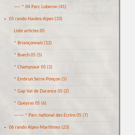
—– * 04 Parc Luberon
(41)
05 rando Hautes-Alpes
(33)
Liste articles 05
* Briançonnais
(12)
* Buech 05
(5)
* Champsaur 05
(1)
* Embrun Serre-Ponçon
(5)
* Gap Val de Durance 05
(2)
* Queyras 05
(6)
——- * Parc national des Ecrins 05
(7)
06 rando Alpes-Maritimes
(23)