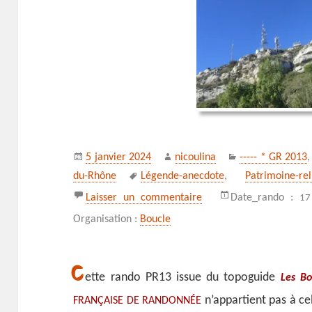
Publié
Auteur
Catégories
5 janvier 2024
nicoulina
----- * GR 2013
le
Mots-
du-Rhône
Légende-anecdote
,
Patrimoine-rel
clés
sur Le Mont du Marseilla
Laisser un commentaire
Date_rando :
17
Organisation :
Boucle
C
ette rando PR13 issue du topoguide
Les Bo
n’appartient pas à ce
FRANÇAISE DE RANDONNÉE