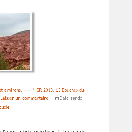
 et environs
,
----- * GR 2013
,
13 Bouches-du-
sur Dans les pas d’Hendrick Sturm sur le pla
Laisser un commentaire
Date_rando :
oucle