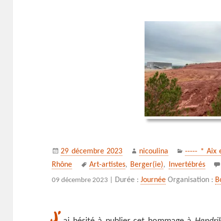
Publié
Auteur
Catégories
29 décembre 2023
nicoulina
----- * Aix
le
Mots-
Rhône
Art-artistes
,
Berger(ie)
,
Invertébrés
clés
Durée :
Journée
Organisation :
B
09 décembre 2023 |
J’