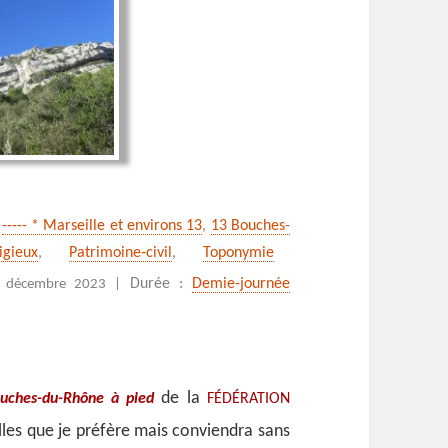
,
----- * Marseille et environs 13
,
13 Bouches-
igieux
,
Patrimoine‑civil
,
Toponymie
is à partir de Lascours
Durée :
Demie-journée
 décembre 2023 |
de la
uches-du-Rhône à pied
FÉDÉRATION
lles que je préfère mais conviendra sans