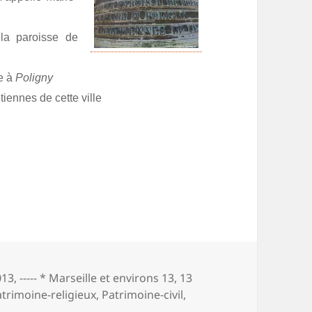
la paroisse de
e à
Poligny
iennes de cette ville
à partir de Lascours
013
,
----- * Marseille et environs 13
,
13
trimoine-religieux
,
Patrimoine‑civil
,
e Mont du Marseillais à partir de Lascours