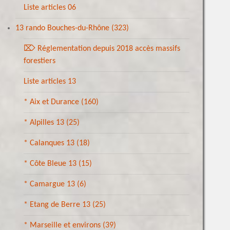
Liste articles 06
13 rando Bouches-du-Rhône
(323)
⌦ Réglementation depuis 2018 accès massifs
forestiers
Liste articles 13
* Aix et Durance
(160)
* Alpilles 13
(25)
* Calanques 13
(18)
* Côte Bleue 13
(15)
* Camargue 13
(6)
* Etang de Berre 13
(25)
* Marseille et environs
(39)