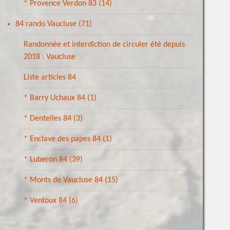
* Provence Verdon 83
(14)
84 rando Vaucluse
(71)
Randonnée et interdiction de circuler été depuis
2018 : Vaucluse
Liste articles 84
* Barry Uchaux 84
(1)
* Dentelles 84
(3)
* Enclave des papes 84
(1)
* Luberon 84
(39)
* Monts de Vaucluse 84
(15)
* Ventoux 84
(6)