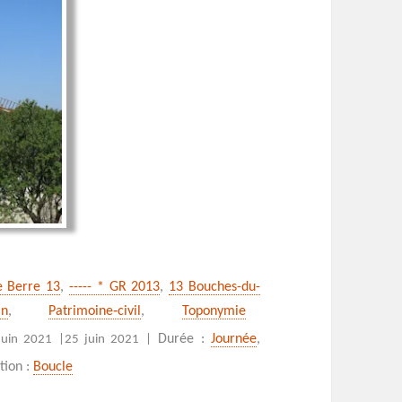
de Berre 13
,
----- * GR 2013
,
13 Bouches-du-
in
,
Patrimoine‑civil
,
Toponymie
es à la source de la Cadière
Durée :
Journée
,
juin 2021 |
25 juin 2021 |
tion :
Boucle