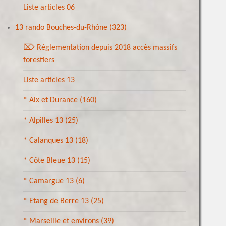
Liste articles 06
13 rando Bouches-du-Rhône
(323)
⌦ Réglementation depuis 2018 accès massifs
forestiers
Liste articles 13
* Aix et Durance
(160)
* Alpilles 13
(25)
* Calanques 13
(18)
* Côte Bleue 13
(15)
* Camargue 13
(6)
* Etang de Berre 13
(25)
* Marseille et environs
(39)