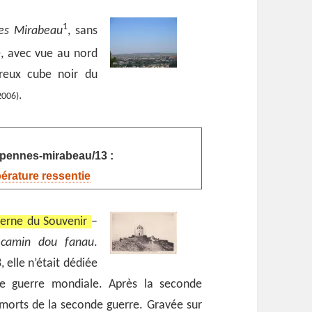
1
es Mirabeau
, sans
, avec vue au nord
ffreux cube noir du
.
 2006)
s-pennes-mirabeau/13 :
pérature ressentie
terne du Souvenir
–
:
camin dou fanau
.
 elle n’était dédiée
e guerre mondiale. Après la seconde
s morts de la seconde guerre. Gravée sur