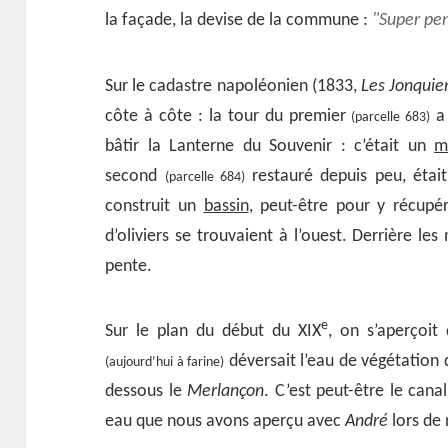
la façade, la devise de la commune :
Super pen
Sur le cadastre napoléonien (1833,
Les Jonquier
côte à côte : la tour du premier
a 
(parcelle 683)
bâtir la Lanterne du Souvenir : c’était un
m
second
restauré depuis peu, étai
(parcelle 684)
construit un
bassin
, peut-être pour y récupére
d’oliviers se trouvaient à l’ouest. Derrière le
pente.
e
Sur le plan du début du XIX
, on s’aperçoit
déversait l’eau de végétation 
(aujourd’hui à farine)
dessous le
Merlançon
. C’est peut-être le cana
eau que nous avons aperçu avec
André
lors de 