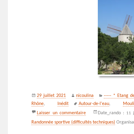
Publié
Auteur
Catégories
29 juillet 2021
nicoulina
----- * Etang 
le
Mots-
Rhône
,
Inédit
Autour-de-l'eau
,
Moul
clés
sur Du moulin de Pallièr
Laisser un commentaire
Date_rando :
11 
Randonnée sportive (difficultés techniques)
Organisa