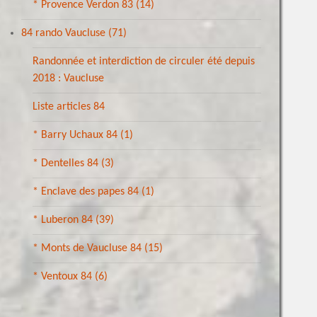
* Provence Verdon 83
(14)
84 rando Vaucluse
(71)
Randonnée et interdiction de circuler été depuis
2018 : Vaucluse
Liste articles 84
* Barry Uchaux 84
(1)
* Dentelles 84
(3)
* Enclave des papes 84
(1)
* Luberon 84
(39)
* Monts de Vaucluse 84
(15)
* Ventoux 84
(6)