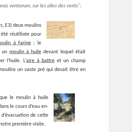
nas ventorum, sur les ailes des vents
.
s,
E3) deux moulins
été réutilisée pour
oulin à farine
; le
t un
moulin à huile
devant lequel était
r l’huile. L’
aire à battre
et un champ
s moulins un vaste pré qui devait être en
 que le moulin à huile
dans le cours d’eau en-
l d’évacuation de cette
notre première visite.