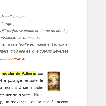
 des olives sont :
riturage ;
filtres (les scourtins en forme de bérets).
l’ensemble est pressuré ;
oyen d’une feuille (en métal et très plate)
nfers” d’où elle est quelquefois déversée
ulins de France
u
moulin de Pallières
qui
re passage, ensuite le
pe menant à son moulin
. Nous
hoto ancienne ci-contre)
y
, un provençal de souche à l’accent