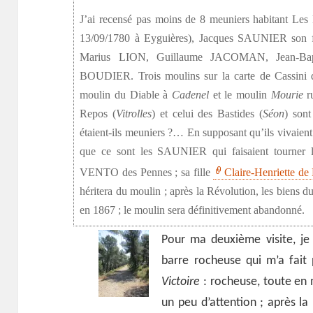
J’ai recensé pas moins de 8 meuniers habitant L
13/09/1780 à Eyguières), Jacques SAUNIER son 
Marius LION, Guillaume JACOMAN, Jean-Bap
BOUDIER. Trois moulins sur la carte de Cassini d
moulin du Diable à
Cadenel
et le moulin
Mourie
ru
Repos (
Vitrolles
) et celui des Bastides (
Séon
) son
étaient-ils meuniers ?… En supposant qu’ils vivaient 
que ce sont les SAUNIER qui faisaient tourner 
VENTO des Pennes ; sa fille
Claire-Henriette 
héritera du moulin ; après la Révolution, les biens 
en 1867 ; le moulin sera définitivement abandonné.
Pour ma deuxième visite, je v
barre rocheuse qui m’a fait
Victoire
: rocheuse, toute en 
un peu d’attention ; après la