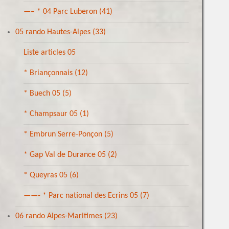
—– * 04 Parc Luberon
(41)
05 rando Hautes-Alpes
(33)
Liste articles 05
* Briançonnais
(12)
* Buech 05
(5)
* Champsaur 05
(1)
* Embrun Serre-Ponçon
(5)
* Gap Val de Durance 05
(2)
* Queyras 05
(6)
——- * Parc national des Ecrins 05
(7)
06 rando Alpes-Maritimes
(23)