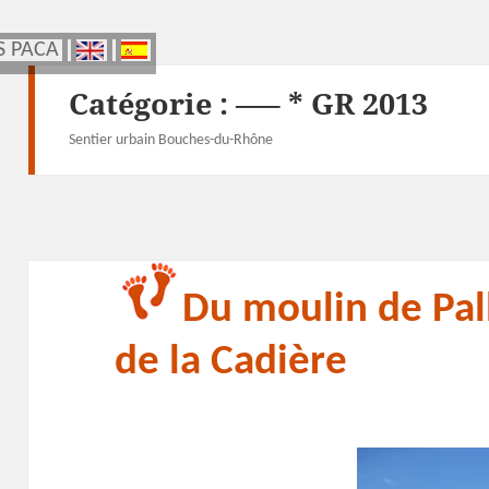
S PACA
S PACA
Catégorie :
—– * GR 2013
Sentier urbain Bouches-du-Rhône
Du moulin de Pall
de la Cadière