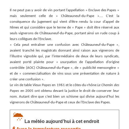
Il ne peut pas y avoir de vin portant l’appellation « Enclave des Papes »
mais seulement celle de « Châteauneuf-du-Pape »…. C’est la
conséquence du jugement qui vient d’être rendu la cour d’appel de
Nîmes et qui considère que le terme de « Pape » doit être réservé aux
seuls vignerons de Châteauneuf-du-Pape, portant ainsi un rude coup à
leurs collègues de l’Enclave.
« Cela peut entraîner une confusion avec Châteauneuf-du-Pape »,
avaient tranché les magistrats donnant ainsi raison aux vignerons de
l’illustre vignoble qui, par l’intermédiaire de deux de leurs syndicats,
avaient porté plainte pour « usurpation de l’appellation d’origine
contrôlée (AOC) Châteauneuf-du-Pape », de « publicité mensongère »
et de « commercialisation de vins sous une présentation de nature à
créer une confusion ».
Le vin de table
Vieux Papes
en 1961 et le côtes-du-rhône
Le Chemin des
Papes
en 2005 ont obtenu devant la justice le droit de conserver leur
nom. Autant dire que c’est bien un schisme qui divise aujourd’hui les
vignerons de Châteauneuf-du-Pape et ceux de l’Enclave des Papes.
La météo aujourd’hui à cet endroit