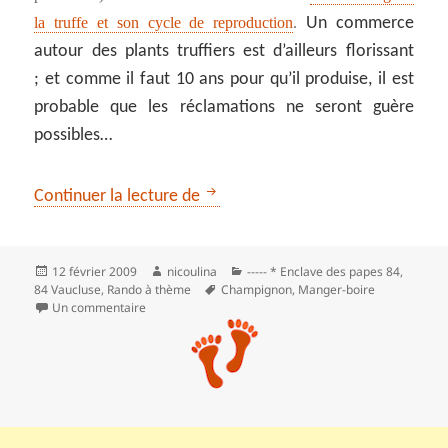
la truffe et son cycle de reproduction
.
Un commerce
autour des plants truffiers est d’ailleurs florissant
; et comme il faut 10 ans pour qu’il produise, il est
probable que les réclamations ne seront guère
possibles…
A la découverte du diamant noir
Continuer la lecture de
Publié
Auteur
Catégories
12 février 2009
nicoulina
----- * Enclave des papes 84
,
le
Mots-
84 Vaucluse
,
Rando à thème
Champignon
,
Manger-boire
clés
sur A la découverte du diamant noir
Un commentaire