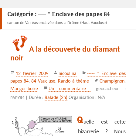
Catégorie :
—– * Enclave des papes 84
canton de Valréas enclavée dans la Drôme (Haut Vaucluse)
A la découverte du diamant
noir
Publié
Auteur
Catégories
12 février 2009
nicoulina
----- * Enclave des
le
Mots-
papes 84
,
84 Vaucluse
,
Rando à thème
Champignon
,
clés
sur A la découverte du
Manger-boire
Un commentaire
geocacheur :
Durée :
Balade (2h)
Organisation : N/A
PAPY84 |
Q
uelle est cette
bizarrerie ? Nous