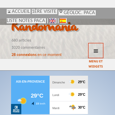
ACCUEIL
ACCUEIL
1ÈRE VISITE
1ÈRE VISITE
GÉOLOC. PACA
GÉOLOC. PACA
LISTE NOTES PACA
LISTE NOTES PACA
Randomania
680 articles
1020 commentaires
28 connexions
en ce moment
MENU ET
WIDGETS