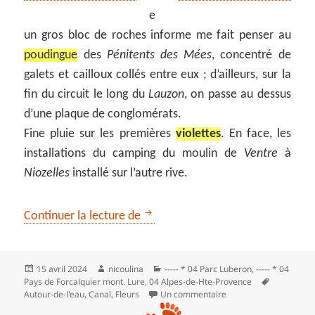
e
un gros bloc de roches informe me fait penser au
poudingue
des
Pénitents des Mées
, concentré de
galets et cailloux collés entre eux ; d’ailleurs, sur la
fin du circuit le long du
Lauzon
, on passe au dessus
d’une plaque de conglomérats.
Fine pluie sur les premières
violettes
. En face, les
installations du camping du moulin de
Ventre
à
Niozelles
installé sur l’autre rive.
Du Lauzon aux champs de tulipes
Continuer la lecture de
Publié
Auteur
Catégories
15 avril 2024
nicoulina
----- * 04 Parc Luberon
,
----- * 04
le
Mots-
Pays de Forcalquier mont. Lure
,
04 Alpes-de-Hte-Provence
clés
sur Du Lauzon aux cha
Autour-de-l'eau
,
Canal
,
Fleurs
Un commentaire