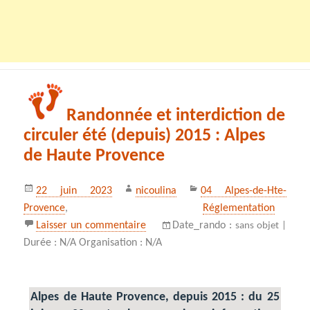
Randonnée et interdiction de
circuler été (depuis) 2015 : Alpes
de Haute Provence
Publié
Auteur
Catégories
22 juin 2023
nicoulina
04 Alpes-de-Hte-
le
Provence
,
Réglementation
sur Randonnée et interdiction de cir
Laisser un commentaire
Date_rando :
sans objet |
Durée : N/A Organisation : N/A
Alpes de Haute Provence, depuis 2015 : du 25