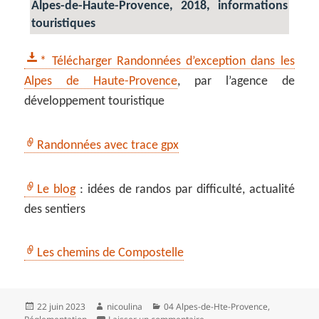
Alpes-de-Haute-Provence, 2018, informations
touristiques
* Télécharger Randonnées d’exception dans les
Alpes de Haute-Provence
, par l’agence de
développement touristique
Randonnées avec trace gpx
Le blog
: idées de randos par difficulté, actualité
des sentiers
Les chemins de Compostelle
Publié
Auteur
Catégories
22 juin 2023
nicoulina
04 Alpes-de-Hte-Provence
,
le
sur Randonnée et interdictio