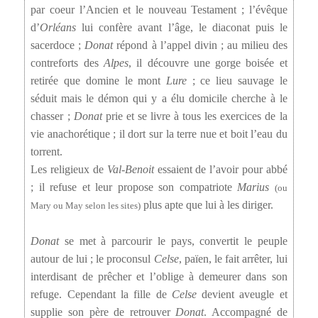
par coeur l’Ancien et le nouveau Testament ; l’évêque
d’
Orléans
lui confère avant l’âge, le diaconat puis le
sacerdoce ;
Donat
répond à l’appel divin ; au milieu des
contreforts des
Alpes
, il découvre une gorge boisée et
retirée que domine le mont
Lure
; ce lieu sauvage le
séduit mais le démon qui y a élu domicile cherche à le
chasser ;
Donat
prie et se livre à tous les exercices de la
vie anachorétique ; il dort sur la terre nue et boit l’eau du
torrent.
Les religieux de
Val-Benoit
essaient de l’avoir pour abbé
; il refuse et leur propose son compatriote
Marius
(ou
plus apte que lui à les diriger.
Mary ou May selon les sites)
Donat
se met à parcourir le pays, convertit le peuple
autour de lui ; le proconsul
Celse
, païen, le fait arrêter, lui
interdisant de prêcher et l’oblige à demeurer dans son
refuge. Cependant la fille de
Celse
devient aveugle et
supplie son père de retrouver
Donat
. Accompagné de