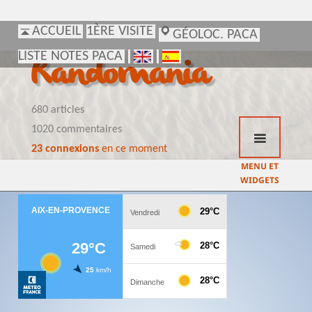
ACCUEIL
ACCUEIL
1ÈRE VISITE
1ÈRE VISITE
GÉOLOC. PACA
GÉOLOC. PACA
LISTE NOTES PACA
LISTE NOTES PACA
Randomania
680 articles
1020 commentaires
23 connexions
en ce moment
MENU ET
WIDGETS