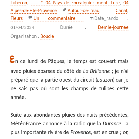
Luberon
,
----- * 04 Pays de Forcalquier mont. Lure
,
04
Mots-
Alpes-de-Hte-Provence
Autour-de-l'eau
,
Canal
,
clés
sur Du Lauzon aux champs d
Fleurs
Un commentaire
Date_rando :
Durée :
Demie-journée
01/04/2024 |
Organisation :
Boucle
E
n ce lundi de Pâques, le temps est couvert mais
avec pluies éparses du côté de
La Brillanne
; je n’ai
préparé que la partie ouest du circuit (
Lauzon
) car je
ne sais pas où sont les champs de tulipes cette
année.
Suite aux abondantes pluies des nuits précédentes,
MétéoFrance annonce à la radio que la
Durance
, la
plus importante rivière de
Provence
, est en crue ; or,