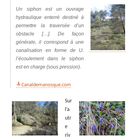
Un siphon est un ouvrage
hydraulique enterré destiné à
permettre la traversée d’un
obstacle […]. De façon
générale, il correspond à une
canalisation en forme de U.
l’écoulement dans le siphon
est en charge (sous pression).
Canaldemanosque.com
Sur
l’a
utr
e
riv