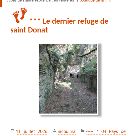
Alpes-de-Haute-Provence ; en vente sur
la boutique de la FFR
*** Le dernier refuge de
saint Donat
Publié
Auteur
Catégories
11 juillet 2026
nicoulina
----- * 04 Pays de
le