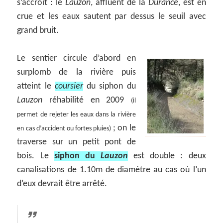
s’accroît : le
Lauzon
, affluent de la
Durance
, est en
crue et les eaux sautent par dessus le seuil avec
grand bruit.
Le sentier circule d’abord en
surplomb de la rivière puis
atteint le
coursier
du siphon du
Lauzon
réhabilité en 2009
(il
permet de rejeter les eaux dans la rivière
; on le
en cas d’accident ou fortes pluies)
traverse sur un petit pont de
bois. Le
siphon du
Lauzon
est double : deux
canalisations de 1.10m de diamètre au cas où l’un
d’eux devrait être arrêté.