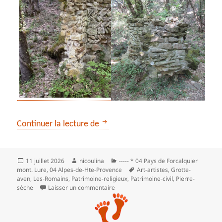
*** Le dernier refuge de saint Do
Continuer la lecture de
Publié
Auteur
Catégories
11 juillet 2026
nicoulina
----- * 04 Pays de Forcalquier
le
Mots-
mont. Lure
,
04 Alpes-de-Hte-Provence
Art-artistes
,
Grotte-
clés
aven
,
Les‑Romains
,
Patrimoine-religieux
,
Patrimoine‑civil
,
Pierre-
sur *** Le dernier refuge de saint Don
sèche
Laisser un commentaire