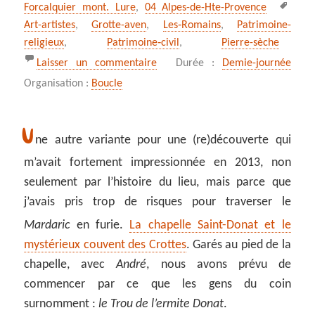
Mots
Forcalquier mont. Lure
,
04 Alpes-de-Hte-Provence
clés
Art-artistes
,
Grotte-aven
,
Les‑Romains
,
Patrimoine-
religieux
,
Patrimoine‑civil
,
Pierre-sèche
sur *** Le dernier refuge de saint
Laisser un commentaire
Durée :
Demie-journée
Organisation :
Boucle
U
ne autre variante pour une (re)découverte qui
m’avait fortement impressionnée en 2013, non
seulement par l’histoire du lieu, mais parce que
j’avais pris trop de risques pour traverser le
Mardaric
en furie.
La chapelle Saint-Donat et le
mystérieux couvent des Crottes
. Garés au pied de la
chapelle, avec
André
, nous avons prévu de
commencer par ce que les gens du coin
surnomment :
le Trou de l’ermite
Donat
.