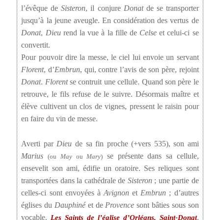
l’évêque de
Sisteron
, il conjure
Donat
de se transporter
jusqu’à la jeune aveugle. En considération des vertus de
Donat
,
Dieu
rend la vue à la fille de
Celse
et celui-ci se
convertit.
Pour pouvoir dire la messe, le ciel lui envoie un servant
Florent
, d’
Embrun
, qui, contre l’avis de son père, rejoint
Donat
.
Florent
se contruit une cellule. Quand son père le
retrouve, le fils refuse de le suivre. Désormais maître et
élève cultivent un clos de vignes, pressent le raisin pour
en faire du vin de messe.
Averti par
Dieu
de sa fin proche (+vers 535), son ami
Marius
se présente dans sa cellule,
(ou
May
ou
Mary
)
ensevelit son ami, édifie un oratoire. Ses reliques sont
transportées dans la cathédrale de
Sisteron
; une partie de
celles-ci sont envoyées à
Avignon
et
Embrun
; d’autres
églises du
Dauphiné
et de
Provence
sont bâties sous son
vocable.
,
Les Saints de l’église d’Orléans, Saint-Donat