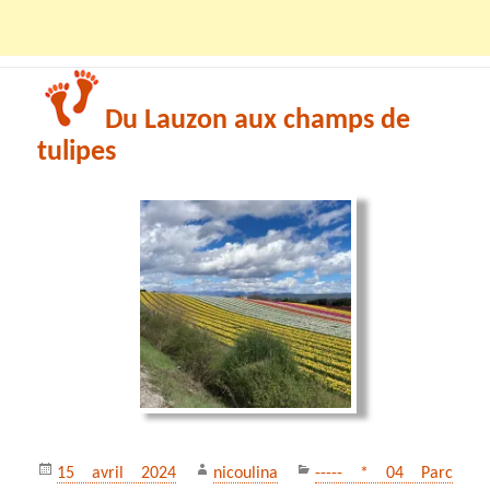
Du Lauzon aux champs de
tulipes
Publié
Auteur
Catégories
15 avril 2024
nicoulina
----- * 04 Parc
le