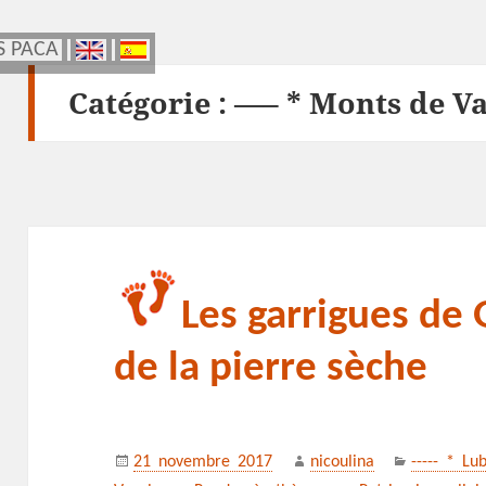
S PACA
S PACA
Catégorie :
—– * Monts de Va
Les garrigues de 
de la pierre sèche
Publié
Auteur
Catégories
21 novembre 2017
nicoulina
----- * Lu
le
Mots-