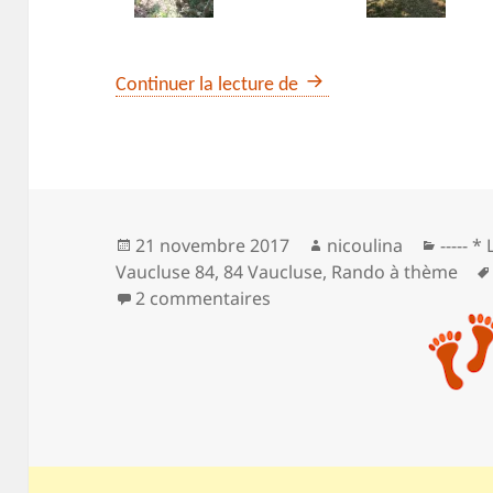
Les garrigues de Gordes,
Continuer la lecture de
Publié
Auteur
Catég
21 novembre 2017
nicoulina
----- 
le
Vaucluse 84
,
84 Vaucluse
,
Rando à thème
sur Les garrigues de Gorde
2 commentaires