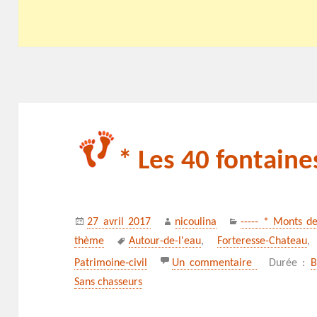
* Les 40 fontaine
Publié
Auteur
Catégories
27 avril 2017
nicoulina
----- * Monts d
le
Mots-
thème
Autour-de-l'eau
,
Forteresse-Chateau
clés
sur * Les 40 
Patrimoine‑civil
Un commentaire
Durée :
B
Sans chasseurs