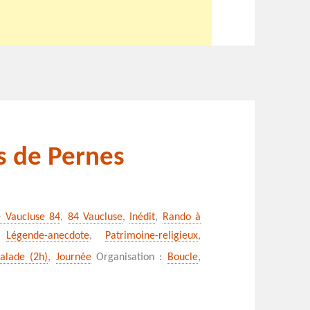
s de Pernes
e Vaucluse 84
,
84 Vaucluse
,
Inédit
,
Rando à
,
Légende-anecdote
,
Patrimoine-religieux
,
fontaines de Pernes
alade (2h)
,
Journée
Organisation :
Boucle
,