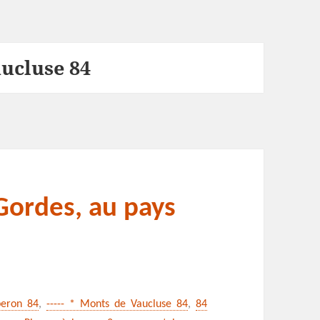
ucluse 84
Gordes, au pays
beron 84
,
----- * Monts de Vaucluse 84
,
84
sur Les garrigues de Gordes,