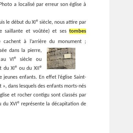
 Photo a localisé par erreur son église à
e
is le début du XI
siècle, nous attire par
ole saillante et voûtée) et ses
tombes
 cachent à l’arrière du monument ;
ée dans la pierre,
e
 au VI
siècle ou
e
e
t du XI
ou du XII
de jeunes enfants. En effet l’église Saint-
it », dans lesquels des enfants morts-nés
lise et rocher contigu sont classés par
e
u du XVI
représente la décapitation de