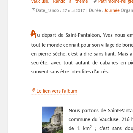
Vaucluse
,
Rando à thème
Patrimoine-religi
clés
Date_rando :
Durée :
Journée
Organi
27 mai 2017 |
A
u départ de Saint-Pantaléon, Yves nous
tout le monde connait pour son village de bori
en pierre sèche, c’est à dire sans liant. Mais 
secrète, avec tout autant de cabanes en pi
souvent sans être interdites d’accès.
Le lien vers l’album
Nous partons de Saint-Pantal
commune du Vaucluse, 216 h
2
de 1 km
; c’est sans dou