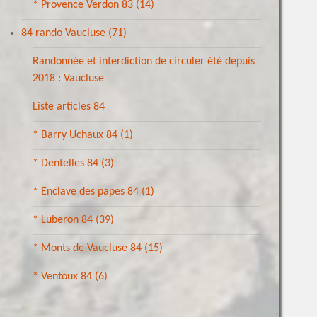
* Provence Verdon 83
(14)
84 rando Vaucluse
(71)
Randonnée et interdiction de circuler été depuis
2018 : Vaucluse
Liste articles 84
* Barry Uchaux 84
(1)
* Dentelles 84
(3)
* Enclave des papes 84
(1)
* Luberon 84
(39)
* Monts de Vaucluse 84
(15)
* Ventoux 84
(6)