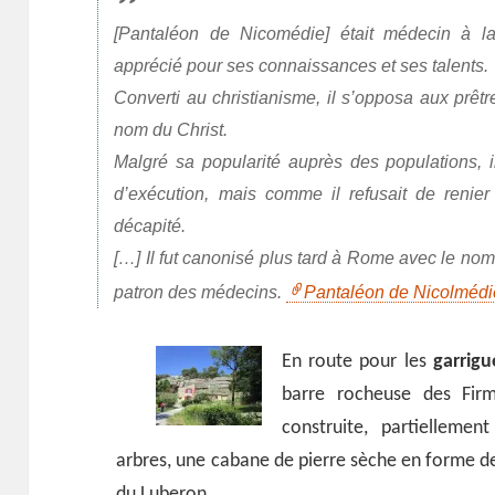
[Pantaléon de Nicomédie] était médecin à la
apprécié pour ses connaissances et ses talents.
Converti au christianisme, il s’opposa aux prêt
nom du Christ.
Malgré sa popularité auprès des populations, i
d’exécution, mais comme il refusait de renier s
décapité.
[…] Il fut canonisé plus tard à Rome avec le nom 
patron des médecins.
Pantaléon de Nicolmédi
En route pour les
garrigu
barre rocheuse des Fir
construite, partielleme
arbres, une cabane de pierre sèche en forme de
du Luberon.