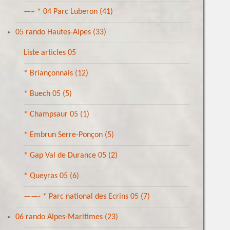
—– * 04 Parc Luberon
(41)
05 rando Hautes-Alpes
(33)
Liste articles 05
* Briançonnais
(12)
* Buech 05
(5)
* Champsaur 05
(1)
* Embrun Serre-Ponçon
(5)
* Gap Val de Durance 05
(2)
* Queyras 05
(6)
——- * Parc national des Ecrins 05
(7)
06 rando Alpes-Maritimes
(23)