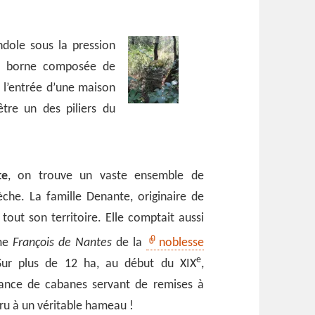
ole sous la pression
ne borne composée de
r l’entrée d’une maison
être un des piliers du
te
, on trouve un vaste ensemble de
èche. La famille Denante, originaire de
 tout son territoire. Elle comptait aussi
mme
François de Nantes
de la
noblesse
e
Sur plus de 12 ha, au début du XIX
,
ndance de cabanes servant de remises à
 cru à un véritable hameau !