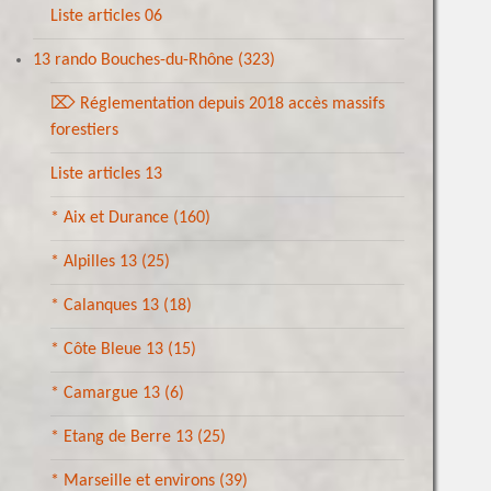
Liste articles 06
13 rando Bouches-du-Rhône
(323)
⌦ Réglementation depuis 2018 accès massifs
forestiers
Liste articles 13
* Aix et Durance
(160)
* Alpilles 13
(25)
* Calanques 13
(18)
* Côte Bleue 13
(15)
* Camargue 13
(6)
* Etang de Berre 13
(25)
* Marseille et environs
(39)