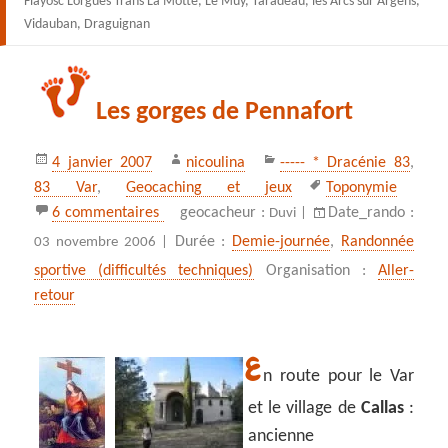
Flayosc Lorgues Trans La Motte, Le Muy, Taradeau, les Arcs sur Argens,
Vidauban, Draguignan
Les gorges de Pennafort
Publié
Auteur
Catégories
4 janvier 2007
nicoulina
----- * Dracénie 83
,
le
Mots-
83 Var
,
Geocaching et jeux
Toponymie
clés
sur Les gorges de Pennafort
6 commentaires
geocacheur :
Date_rando :
Duvi |
Durée :
Demie-journée
,
Randonnée
03 novembre 2006 |
sportive (difficultés techniques)
Organisation :
Aller-
retour
E
n route pour le Var
et le village de
Callas
:
ancienne