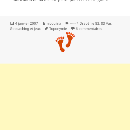
Publié
Auteur
Catégories
4 janvier 2007
nicoulina
----- * Dracénie 83
,
83 Var
,
le
Mots-
sur Les gorges d
Geocaching et jeux
Toponymie
6 commentaires
clés