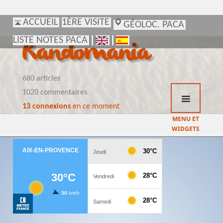
ACCUEIL
ACCUEIL
1ÈRE VISITE
1ÈRE VISITE
GÉOLOC. PACA
GÉOLOC. PACA
LISTE NOTES PACA
LISTE NOTES PACA
Randomania
680 articles
1020 commentaires
13 connexions
en ce moment
MENU ET
WIDGETS