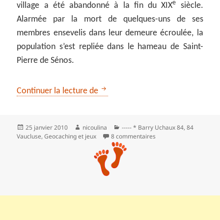
e
village a été abandonné à la fin du XIX
siècle.
Alarmée par la mort de quelques-uns de ses
membres ensevelis dans leur demeure écroulée, la
population s’est repliée dans le hameau de Saint-
Pierre de Sénos.
*** Circuit de la pierre au départ
Continuer la lecture de
Publié
Auteur
Catégories
25 janvier 2010
nicoulina
----- * Barry Uchaux 84
,
84
le
sur *** Circuit de la pi
Vaucluse
,
Geocaching et jeux
8 commentaires