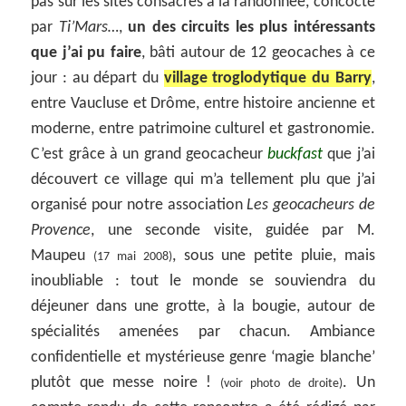
pas sur les sites consacrés à la randonnée, concocté
par
Ti’Mars…
,
un des circuits les plus intéressants
que j’ai pu faire
, bâti autour de 12 geocaches à ce
jour : au départ du
village troglodytique du Barry
,
entre Vaucluse et Drôme, entre histoire ancienne et
moderne, entre patrimoine culturel et gastronomie.
C’est grâce à un grand geocacheur
buckfast
que j’ai
découvert ce village qui m’a tellement plu que j’ai
organisé pour notre association
Les geocacheurs de
Provence
, une seconde visite, guidée par M.
Maupeu
, sous une petite pluie, mais
(17 mai 2008)
inoubliable : tout le monde se souviendra du
déjeuner dans une grotte, à la bougie, autour de
spécialités amenées par chacun. Ambiance
confidentielle et mystérieuse genre ‘magie blanche’
plutôt que messe noire !
. Un
(voir photo de droite)