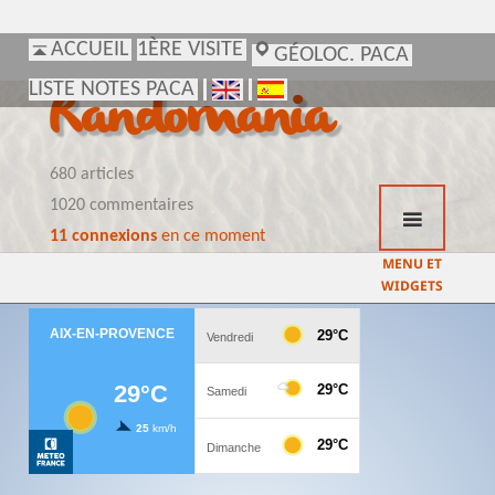
ACCUEIL
ACCUEIL
1ÈRE VISITE
1ÈRE VISITE
GÉOLOC. PACA
GÉOLOC. PACA
LISTE NOTES PACA
LISTE NOTES PACA
Randomania
680 articles
1020 commentaires
11 connexions
en ce moment
MENU ET
WIDGETS