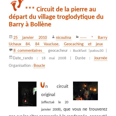
*** Circuit de la pierre au
départ du village troglodytique du
Barry à Bollène
Publié
Auteur
Catégories
25 janvier 2010
nicoulina
----- * Barry
le
Uchaux 84
,
84 Vaucluse
,
Geocaching et jeux
sur *** Circuit de la pierre au départ du v
8 commentaires
geocacheur :
Buckfast |
patou30 |
Date_rando :
Durée :
Journée
18 mai 2008 |
Organisation :
Boucle
U
n circuit
original
(effectué le 20
, que vous ne trouverez
janvier 2008)