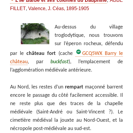
L’île Barbe et ses colonies du Dauphiné
ABBÉ
,
FILLET
Valence, J. Céas, 1895-1905
,
Au-dessus du village
troglodytique, nous trouvons
sur l’éperon rocheux, défendu
par le
château fort
(cache
GCQ5WX Barry le
château
, par
buckfast
), l’emplacement de
l’agglomération médiévale antérieure.
Au Nord, les restes d’un
rempart
maçonné barrent
encore le passage du côté facilement accessible. Il
ne reste plus que des traces de la chapelle
médiévale (Saint-André ou Saint-Vincent ?). Le
cimetière médiéval la jouxte au Nord-Ouest, et la
nécropole post-médiévale au sud-est.