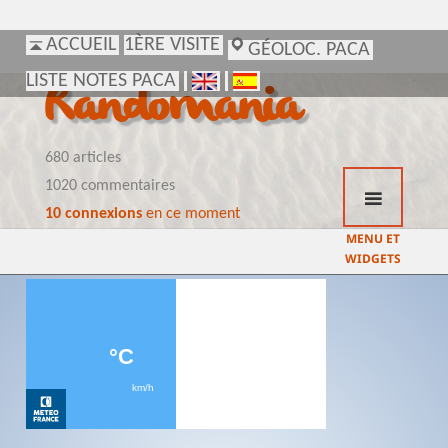
ACCUEIL
ACCUEIL
1ÈRE VISITE
1ÈRE VISITE
GÉOLOC. PACA
GÉOLOC. PACA
LISTE NOTES PACA
LISTE NOTES PACA
Randomania
680 articles
1020 commentaires
10 connexions
en ce moment
MENU ET
WIDGETS