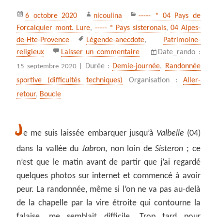
Publié
Auteur
Catégories
6 octobre 2020
nicoulina
----- * 04 Pays de
le
Forcalquier mont. Lure
,
----- * Pays sisteronais
,
04 Alpes-
Mots-
de-Hte-Provence
Légende-anecdote
,
Patrimoine-
clés
sur ** La chapelle Saint
religieux
Laisser un commentaire
Date_rando :
Durée :
Demie-journée
,
Randonnée
15 septembre 2020 |
sportive (difficultés techniques)
Organisation :
Aller-
retour
,
Boucle
J
e me suis laissée embarquer jusqu’à
Valbelle
(04)
dans la vallée du
Jabron
, non loin de
Sisteron
; ce
n’est que le matin avant de partir que j’ai regardé
quelques photos sur internet et commencé à avoir
peur. La randonnée, même si l’on ne va pas au-delà
de la chapelle par la vire étroite qui contourne la
falaise, me semblait difficile. Trop tard pour