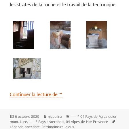
les strates de la roche et le travail de la tectonique.
** La chapelle Saint-Pons depuis 
Continuer la lecture de
Publié
Auteur
Catégories
6 octobre 2020
nicoulina
----- * 04 Pays de Forcalquier
le
Mots-
mont. Lure
,
----- * Pays sisteronais
,
04 Alpes-de-Hte-Provence
clés
Légende-anecdote
,
Patrimoine-religieux