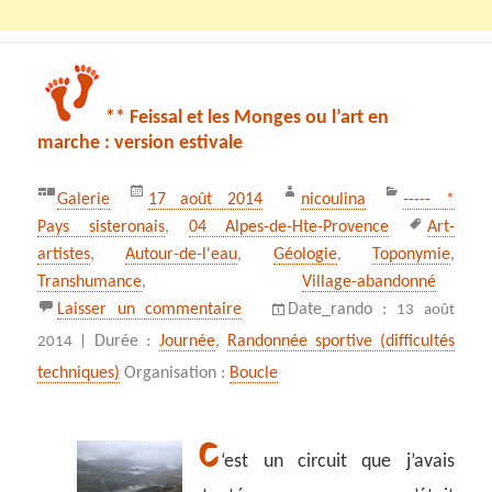
** Feissal et les Monges ou l’art en
marche : version estivale
Publié
Auteur
Catégories
Format
Galerie
17 août 2014
nicoulina
----- *
le
Mots-
Pays sisteronais
,
04 Alpes-de-Hte-Provence
Art-
clés
artistes
,
Autour-de-l'eau
,
Géologie
,
Toponymie
,
Transhumance
,
Village-abandonné
sur ** Feissal et les Monges ou l’ar
Laisser un commentaire
Date_rando :
13 août
Durée :
Journée
,
Randonnée sportive (difficultés
2014 |
techniques)
Organisation :
Boucle
C
‘est un circuit que j’avais