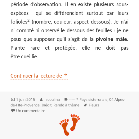
période d’observation. Il en existe plusieurs sous-
espèces qui se différencient surtout par leurs
2
folioles
(nombre, couleur, aspect dessous). Je n’ai
ni compté ni observé le dessous des feuilles : je ne
peux que supposer qu’il s’agit de la
pivoine mâle
.
Plante rare et protégée, elle ne doit pas
être cueillie.
La rando des pivoines sauvages
Continuer la lecture de
Publié
Auteur
Catégories
1 juin 2015
nicoulina
----- * Pays sisteronais
,
04 Alpes-
le
Mots-
de-Hte-Provence
,
Inédit
,
Rando à thème
Fleurs
clés
sur La rando des pivoines sauvages
Un commentaire