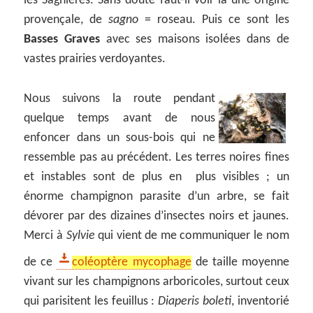
les Sagnières. Sans doute faut-il voir là une origine
provençale, de
sagno
= roseau. Puis ce sont les
Basses Graves
avec ses maisons isolées dans de
vastes prairies verdoyantes.
Nous suivons la route pendant
quelque temps avant de nous
enfoncer dans un sous-bois qui ne
ressemble pas au précédent. Les terres noires fines
et instables sont de plus en plus visibles ; un
énorme champignon parasite d’un arbre, se fait
dévorer par des dizaines d’insectes noirs et jaunes.
Merci à
Sylvie
qui vient de me communiquer le nom
de ce
coléoptère mycophage
de taille moyenne
vivant sur les champignons arboricoles, surtout ceux
qui parisitent les feuillus :
Diaperis boleti
, inventorié