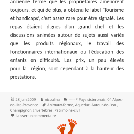
ancienne ferme que les propriétaires améliorent
toujours, et qui de plus, a obtenu le label ‘Tourisme
et handicaps’, c’est assez rare pour être signalé. Les
repas étaient dignes d’un grand chef et les
discussions animées autour de sujets aussi variés
que les produits régionaux, le travail des
fonctionnaires internationaux ou l’éducation des
enfants en difficulté. Les prix, un peu élevés
pour la région, sont cependant à la hauteur des
prestations.
Publié
Auteur
Catégories
23 juin 2009
nicoulina
----- * Pays sisteronais
,
04 Alpes-
le
Mots-
de-Hte-Provence
Animaux-ferme
,
Aqueduc
,
Autour-de-l'eau
,
clés
Champignon
,
Invertébrés
,
Patrimoine‑civil
sur L’aqueduc des Sagnières à Clamensane
Laisser un commentaire