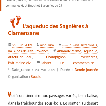
Sisteron, Mison, communes de la vallée du Jabron et de l’Oule sauf
communes Haut Buech et Baronnies du 05
L’aqueduc des Sagnières à
Clamensane
Publié
Auteur
Catégories
23 juin 2009
nicoulina
----- * Pays sisteronais
,
le
Mots-
04 Alpes-de-Hte-Provence
Animaux-ferme
,
Aqueduc
,
clés
Autour-de-l'eau
,
Champignon
,
Invertébrés
,
sur L’a
Patrimoine‑civil
Laisser un commentaire
Date_rando :
Durée :
Demie-journée
23 mai 2009 |
Organisation :
Boucle
V
oilà un itinéraire aux paysages variés, bien balisé,
dans la fraîcheur des sous-bois. Le sentier, au départ