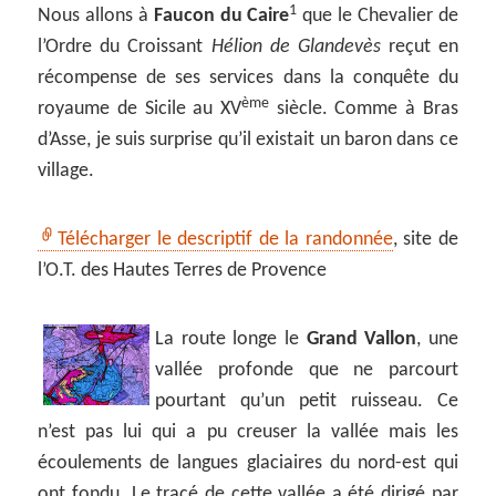
1
Nous allons à
Faucon du Caire
que le Chevalier de
l’Ordre du Croissant
Hélion de Glandevès
reçut en
récompense de ses services dans la conquête du
ème
royaume de Sicile au XV
siècle. Comme à Bras
d’Asse, je suis surprise qu’il existait un baron dans ce
village.
Télécharger le descriptif de la randonnée
, site de
l’O.T. des Hautes Terres de Provence
La route longe le
Grand Vallon
, une
vallée profonde que ne parcourt
pourtant qu’un petit ruisseau. Ce
n’est pas lui qui a pu creuser la vallée mais les
écoulements de langues glaciaires du nord-est qui
ont fondu. Le tracé de cette vallée a été dirigé par