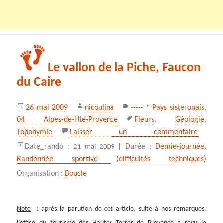
Le vallon de la Piche, Faucon
du Caire
Publié
Auteur
Catégories
26 mai 2009
nicoulina
----- * Pays sisteronais
,
le
Mots-
04 Alpes-de-Hte-Provence
Fleurs
,
Géologie
,
clés
sur Le v
Toponymie
Laisser un commentaire
Date_rando :
Durée :
Demie-journée
,
21 mai 2009 |
Randonnée sportive (difficultés techniques)
Organisation :
Boucle
Note
: après la parution de cet article, suite à nos remarques,
l’office du tourisme des Hautes Terres de Provence a revu le