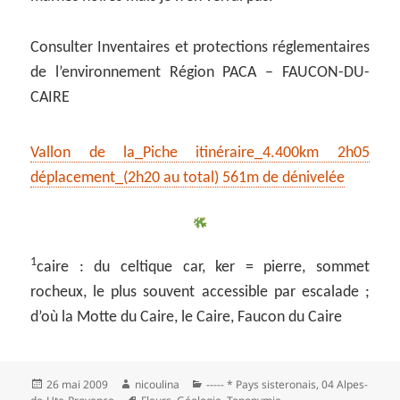
Consulter Inventaires et protections réglementaires
de l’environnement Région PACA – FAUCON-DU-
CAIRE
Vallon de la_Piche itinéraire_4.400km 2h05
déplacement_(2h20 au total) 561m de dénivelée
1
caire : du celtique car, ker = pierre, sommet
rocheux, le plus souvent accessible par escalade ;
d’où la Motte du Caire, le Caire, Faucon du Caire
Publié
Auteur
Catégories
26 mai 2009
nicoulina
----- * Pays sisteronais
,
04 Alpes-
le
Mots-