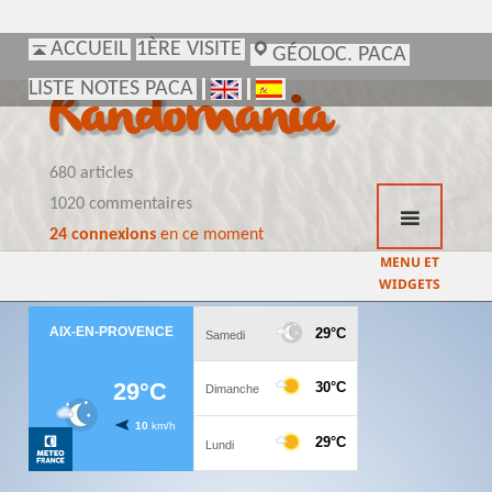
ACCUEIL
ACCUEIL
1ÈRE VISITE
1ÈRE VISITE
GÉOLOC. PACA
GÉOLOC. PACA
LISTE NOTES PACA
LISTE NOTES PACA
Randomania
680 articles
1020 commentaires
24 connexions
en ce moment
MENU ET
WIDGETS