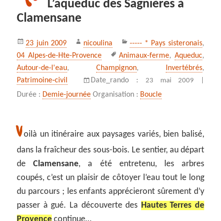
L’aqueduc des Sagnières à
Clamensane
Publié
Auteur
Catégories
23 juin 2009
nicoulina
----- * Pays sisteronais
,
le
Mots-
04 Alpes-de-Hte-Provence
Animaux-ferme
,
Aqueduc
,
clés
Autour-de-l'eau
,
Champignon
,
Invertébrés
,
Patrimoine‑civil
Date_rando :
23 mai 2009 |
Durée :
Demie-journée
Organisation :
Boucle
V
oilà un itinéraire aux paysages variés, bien balisé,
dans la fraîcheur des sous-bois. Le sentier, au départ
de
Clamensane
, a été entretenu, les arbres
coupés, c’est un plaisir de côtoyer l’eau tout le long
du parcours ; les enfants apprécieront sûrement d’y
passer à gué. La découverte des
Hautes Terres de
Provence
continue…