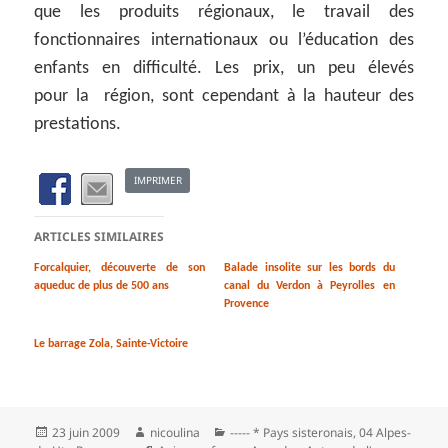
que les produits régionaux, le travail des
fonctionnaires internationaux ou l’éducation des
enfants en difficulté. Les prix, un peu élevés
pour la région, sont cependant à la hauteur des
prestations.
IMPRIMER
ARTICLES SIMILAIRES
Forcalquier, découverte de son
Balade insolite sur les bords du
aqueduc de plus de 500 ans
canal du Verdon à Peyrolles en
Provence
Le barrage Zola, Sainte-Victoire
Publié
Auteur
Catégories
23 juin 2009
nicoulina
----- * Pays sisteronais
,
04 Alpes-
le
Mots-