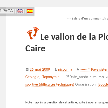
S PACA
--- Saisie d'un commentaire
Le vallon de la P
Caire
Publié
Auteur
Catégories
26 mai 2009
nicoulina
----- * Pays siste
le
Géologie
,
Toponymie
Date_rando :
21 mai 2
sportive (difficultés techniques)
Organisation :
Boucl
Note
: après la parution de cet article, suite à nos remarque