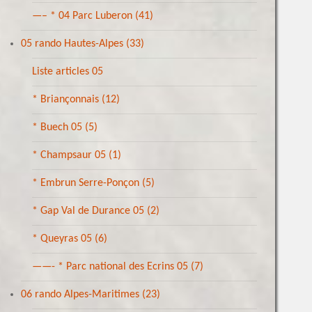
—– * 04 Parc Luberon
(41)
05 rando Hautes-Alpes
(33)
Liste articles 05
* Briançonnais
(12)
* Buech 05
(5)
* Champsaur 05
(1)
* Embrun Serre-Ponçon
(5)
* Gap Val de Durance 05
(2)
* Queyras 05
(6)
——- * Parc national des Ecrins 05
(7)
06 rando Alpes-Maritimes
(23)