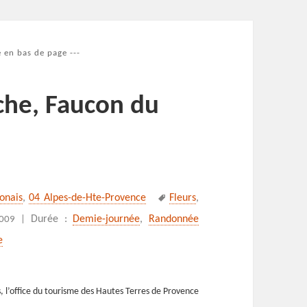
 en bas de page ---
iche, Faucon du
Mots-
ronais
,
04 Alpes-de-Hte-Provence
Fleurs
,
clés
Durée :
Demie-journée
,
Randonnée
009 |
e
s, l’office du tourisme des Hautes Terres de Provence