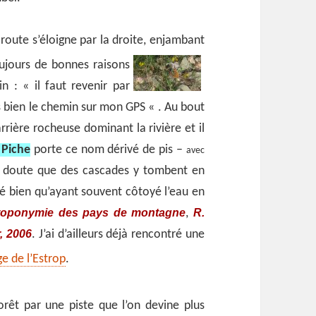
ute s’éloigne par la droite, enjambant
toujours de bonnes
raisons
n : « il faut revenir par
ois bien le chemin sur mon GPS « . Au bout
ière rocheuse dominant la rivière et il
 Piche
porte ce nom dérivé de pis –
avec
s doute que des cascades y tombent en
té bien qu’ayant souvent côtoyé l’eau en
 toponymie des pays de montagne
R.
,
, 2006
. J’ai d’ailleurs déjà rencontré une
ge de l’Estrop
.
rêt par une piste que l’on devine plus