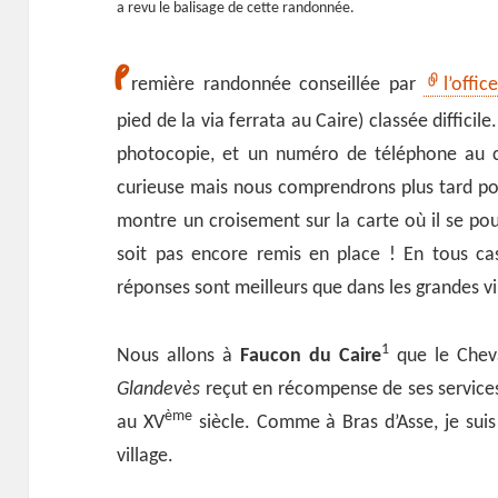
a revu le balisage de cette randonnée.
P
remière randonnée conseillée par
l’offi
pied de la via ferrata au Caire) classée difficil
photocopie, et un numéro de téléphone au ca
curieuse mais nous comprendrons plus tard pour
montre un croisement sur la carte où il se pou
soit pas encore remis en place ! En tous cas l
réponses sont meilleurs que dans les grandes vi
1
Nous allons à
Faucon du Caire
que le Cheva
Glandevès
reçut en récompense de ses services
ème
au XV
siècle. Comme à Bras d’Asse, je suis 
village.