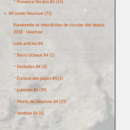
* Provence Verdon 83
(14)
84 rando Vaucluse
(71)
Randonnée et interdiction de circuler été depuis
2018 : Vaucluse
Liste articles 84
* Barry Uchaux 84
(1)
* Dentelles 84
(3)
* Enclave des papes 84
(1)
* Luberon 84
(39)
* Monts de Vaucluse 84
(15)
* Ventoux 84
(6)