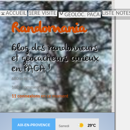
ACCUEIL
1ÈRE VISITE
LISTE NOTE
GÉOLOC. PACA
Randomania
Blog des randonneurs
et geocacheurs curieux
en PACA !
680 articles
1020 commentaires
11 connexions
en ce moment