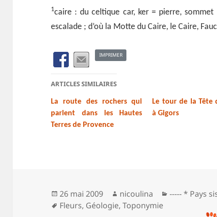
1
caire : du celtique car, ker = pierre, sommet
escalade ; d’où la Motte du Caire, le Caire, Fau
IMPRIMER
ARTICLES SIMILAIRES
La route des rochers qui
Le tour de la Tête
parlent dans les Hautes
à Gigors
Terres de Provence
Publié
Auteur
Catégories
26 mai 2009
nicoulina
----- * Pays s
le
Mots-
Fleurs
,
Géologie
,
Toponymie
clés