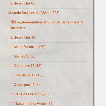
Liste articles 06
13 rando Bouches-du-Rhône
(323)
⌦ Réglementation depuis 2018 accès massifs
forestiers
Liste articles 13
* Aix et Durance
(160)
* Alpilles 13
(25)
* Calanques 13
(18)
* Côte Bleue 13
(15)
* Camargue 13
(6)
* Etang de Berre 13
(25)
* Marseille et environs
(39)