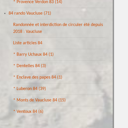
* Provence Verdon 83
(14)
84 rando Vaucluse
(71)
Randonnée et interdiction de circuler été depuis
2018 : Vaucluse
Liste articles 84
* Barry Uchaux 84
(1)
* Dentelles 84
(3)
* Enclave des papes 84
(1)
* Luberon 84
(39)
* Monts de Vaucluse 84
(15)
* Ventoux 84
(6)