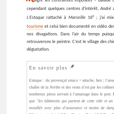
algré les contraintes imposées – balade 
cependant quelques centres d’intérêt,
André
a
e
L’Estaque
rattaché à
Marseille
16
; j’ai mix
tourisme
et celui bien documenté en vidéo de
nos divagations. Dans l’air du temps puis
retrouverons le peintre. C’est le village des chi
dégustation.
Estaque
: du provençal estaco = attache, lien ; l’an
chaîne de la
Nerthe
et des vents d’est par les collin
nombreux pieux servant à l’amarrage dans le port. E
que
les bâtiments qui partent de cette ville et 
mouillés avec plus d’assurance et moins de dang