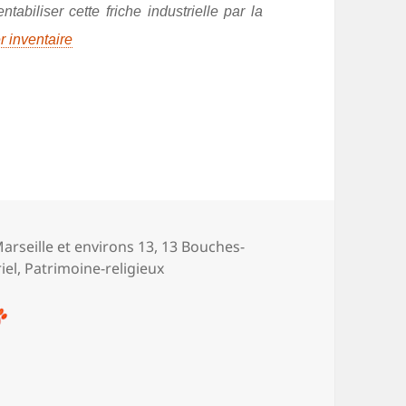
entabiliser cette friche industrielle par la
r inventaire
ries
 Marseille et environs 13
,
13 Bouches-
iel
,
Patrimoine-religieux
es peintres à L’Estaque