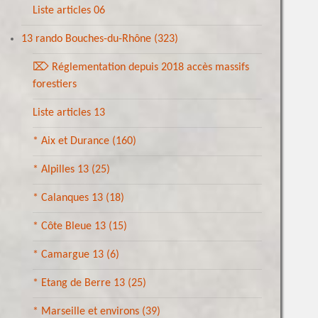
Liste articles 06
13 rando Bouches-du-Rhône
(323)
⌦ Réglementation depuis 2018 accès massifs
forestiers
Liste articles 13
* Aix et Durance
(160)
* Alpilles 13
(25)
* Calanques 13
(18)
* Côte Bleue 13
(15)
* Camargue 13
(6)
* Etang de Berre 13
(25)
* Marseille et environs
(39)