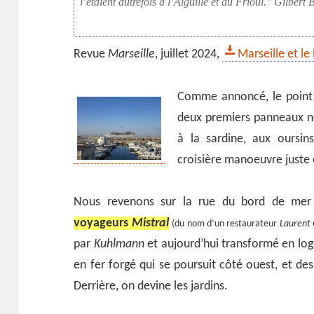
l’étaient autrefois à l’Aiguille et au Frioul.
Gilbert B
Revue
Marseille
, juillet 2024,
Marseille et le
Comme annoncé, le point d
deux premiers panneaux no
à la sardine, aux oursins
croisière manoeuvre juste 
Nous revenons sur la rue du bord de mer 
voyageurs
Mistral
(du nom d’un restaurateur
Laurent C
par
Kuhlmann
et aujourd’hui transformé en log
en fer forgé qui se poursuit côté ouest, et d
Derrière, on devine les jardins.