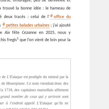
courte, ombragée, peu de dénivelée et
 trouvé la bonne idée : le hameau de
é deux tracés : celui de l’
office du
s
petites balades urbaines
; j’ai ajouté
que
Aix
fête
Cezanne
en 2025, nous y
1
chis fregis
que l’on vient de loin pour la
se de
L’Estaque
est protégée du mistral par la
es de
Mourepiane
. Ce nom viendrait donc des
n 1718, des capitaines marseillais affirment
un grand nombre de ceux qui y arrivent sont
er à l’endroit appelé L’Estaque qu’ils ne