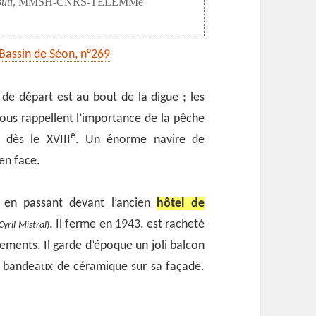
uti
, MMSH-CNRS-TELEMMe
 Bassin de Séon, n°269
e départ est au bout de la digue ; les
us rappellent l’importance de la pêche
e
 dès le XVIII
. Un énorme navire de
en face.
en passant devant l’ancien
hôtel de
. Il ferme en 1943, est racheté
yril Mistral
)
ements. Il garde d’époque un joli balcon
es bandeaux de céramique sur sa façade.