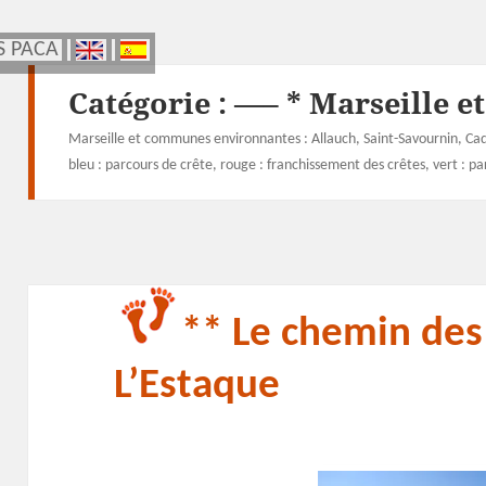
S PACA
S PACA
Catégorie :
—– * Marseille e
Marseille et communes environnantes : Allauch, Saint-Savournin, Cad
bleu : parcours de crête, rouge : franchissement des crêtes, vert : par
** Le chemin des
L’Estaque