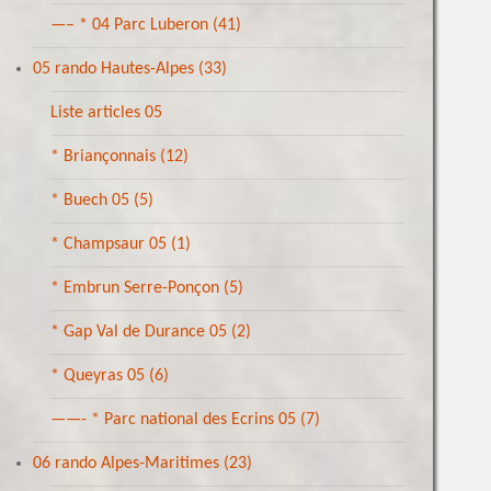
—– * 04 Parc Luberon
(41)
05 rando Hautes-Alpes
(33)
Liste articles 05
* Briançonnais
(12)
* Buech 05
(5)
* Champsaur 05
(1)
* Embrun Serre-Ponçon
(5)
* Gap Val de Durance 05
(2)
* Queyras 05
(6)
——- * Parc national des Ecrins 05
(7)
06 rando Alpes-Maritimes
(23)