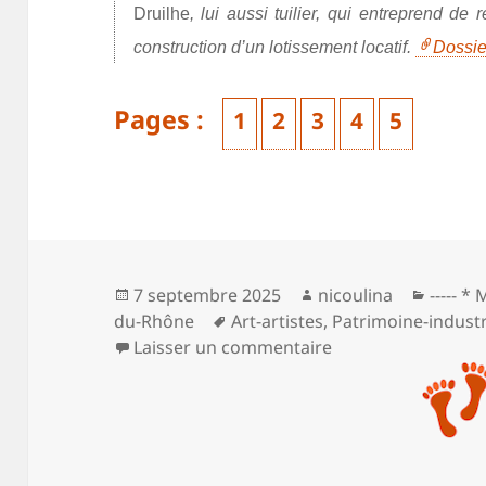
Druilhe
, lui aussi tuilier, qui entreprend de r
construction d’un lotissement locatif.
Dossie
Pages :
,
,
,
,
1
2
3
4
5
Page
Page
Page
Page
Page
Publié
Auteur
Catégo
7 septembre 2025
nicoulina
----- *
le
Mots-
du-Rhône
Art-artistes
,
Patrimoine-industr
clés
sur ** Le chemin d
Laisser un commentaire