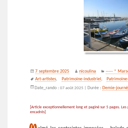
Publié
Auteur
Catégories
7 septembre 2025
nicoulina
----- * Mars
le
Mots-
Art-artistes
,
Patrimoine-industriel
,
Patrimoine-
clés
Date_rando :
Durée :
Demie-journ
07 août 2025 |
[Article exceptionnellement long et paginé sur 5 pages. Les
encadrés]
M