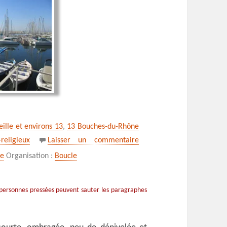
eille et environs 13
,
13 Bouches-du-Rhône
sur ** Le chemin des peint
religieux
Laisser un commentaire
ée
Organisation :
Boucle
 personnes pressées peuvent sauter les paragraphes