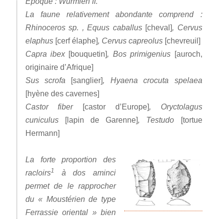
Epoque : Wurmien II.
La faune relativement abondante comprend :
Rhinoceros sp. , Equus caballus
[cheval]
, Cervus
elaphus
[cerf élaphe]
, Cervus capreolus
[chevreuil]
Capra ibex
[bouquetin]
, Bos primigenius
[auroch,
originaire d’Afrique]
Sus scrofa
[sanglier]
, Hyaena crocuta spelaea
[hyène des cavernes]
Castor fiber
[castor d’Europe]
, Oryctolagus
cuniculus
[lapin de Garenne]
, Testudo
[tortue
Hermann]
La forte proportion des
1
racloirs
à dos aminci
permet de le rapprocher
du « Moustérien de type
Ferrassie oriental » bien