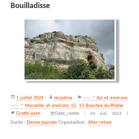
Bouilladisse
Publié
Auteur
Catégories
1 juillet 2024
nicoulina
----- * Aix et environs
,
le
----- * Marseille et environs 13
,
13 Bouches-du-Rhône
Mots-
Grotte-aven
Date_rando :
04 juin 2024 |
clés
Durée :
Demie-journée
Organisation :
Aller-retour