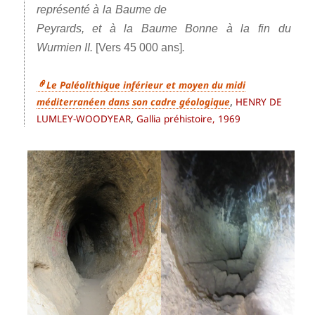
représenté à la Baume de
Peyrards, et à la Baume Bonne à la fin du
Wurmien II.
[
Vers 45 000 ans
]
.
Le Paléolithique inférieur et moyen du midi
,
méditerranéen dans son cadre géologique
HENRY DE
,
LUMLEY-WOODYEAR
Gallia préhistoire, 1969