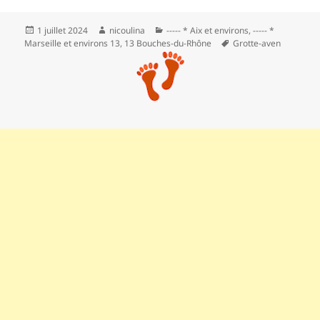
Publié
Auteur
Catégories
1 juillet 2024
nicoulina
----- * Aix et environs
,
----- *
le
Mots-
Marseille et environs 13
,
13 Bouches-du-Rhône
Grotte-aven
clés