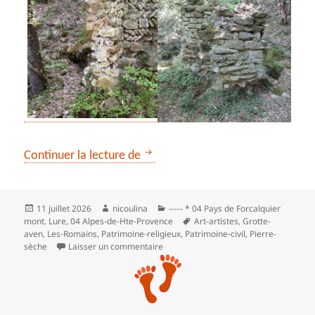
*** Le dernier refuge de saint Do
Continuer la lecture de
Publié
Auteur
Catégories
11 juillet 2026
nicoulina
----- * 04 Pays de Forcalquier
le
Mots-
mont. Lure
,
04 Alpes-de-Hte-Provence
Art-artistes
,
Grotte-
clés
aven
,
Les‑Romains
,
Patrimoine-religieux
,
Patrimoine‑civil
,
Pierre-
sur *** Le dernier refuge de saint Don
sèche
Laisser un commentaire