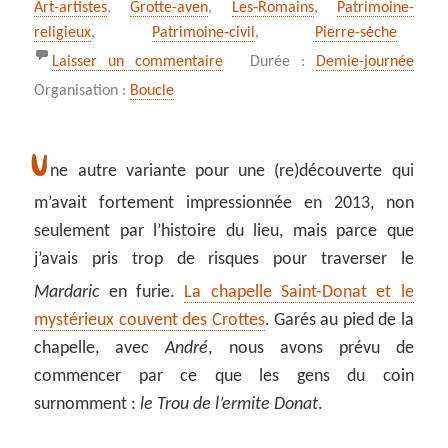
Art-artistes
,
Grotte-aven
,
Les‑Romains
,
Patrimoine-
religieux
,
Patrimoine‑civil
,
Pierre-sèche
sur *** Le dernier refuge de saint
Laisser un commentaire
Durée :
Demie-journée
Organisation :
Boucle
U
ne autre variante pour une (re)découverte qui
m’avait fortement impressionnée en 2013, non
seulement par l’histoire du lieu, mais parce que
j’avais pris trop de risques pour traverser le
Mardaric
en furie.
La chapelle Saint-Donat et le
mystérieux couvent des Crottes
. Garés au pied de la
chapelle, avec
André
, nous avons prévu de
commencer par ce que les gens du coin
surnomment :
le Trou de l’ermite
Donat
.