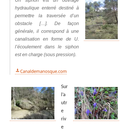
Un siphon est un ouvrage
hydraulique enterré destiné à
permettre la traversée d’un
obstacle […]. De façon
générale, il correspond à une
canalisation en forme de U.
l’écoulement dans le siphon
est en charge (sous pression).
Canaldemanosque.com
Sur
l’a
utr
e
riv
e