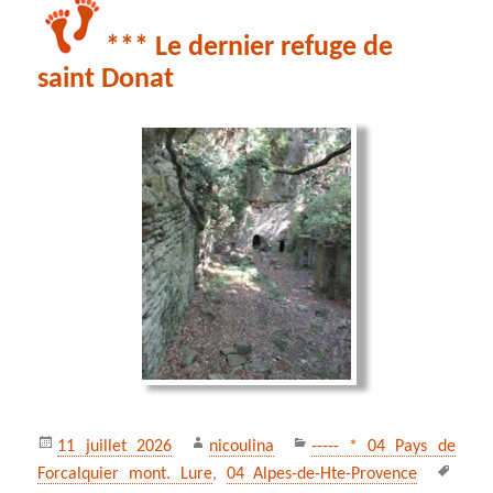
*** Le dernier refuge de
saint Donat
Publié
Auteur
Catégories
11 juillet 2026
nicoulina
----- * 04 Pays de
le
Mots
Forcalquier mont. Lure
,
04 Alpes-de-Hte-Provence
clés