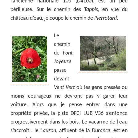
l’ancienne nationale 100 (D4100), est un peu
périlleuse. Sur le chemin des
Tappis
, en vue du
château d’eau, je coupe le chemin de
Pierrotard
.
Le
chemin
de
Font
Joyeuse
passe
devant
Vent Vert
où les gens pressés ou
moins courageux ne devront pas y garer leur
voiture. Alors que je pense entrer dans une
propriété privée, la piste DFCI LUB V36 s’enfonce
progressivement dans les bois. Le vacarme de l’eau
s’accroît : le
Lauzon
, affluent de la
Durance
, est en