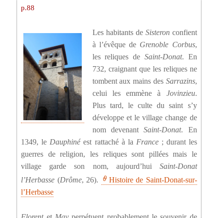
p.88
Les habitants de
Sisteron
confient
à l’évêque de
Grenoble
Corbus
,
les reliques de
Saint-Donat
. En
732, craignant que les reliques ne
tombent aux mains des
Sarrazins
,
celui les emmène à
Jovinzieu
.
Plus tard, le culte du saint s’y
développe et le village change de
nom devenant
Saint-Donat
. En
1349, le
Dauphiné
est rattaché à la
France
; durant les
guerres de religion, les reliques sont pillées mais le
village garde son nom, aujourd’hui
Saint-Donat
l’Herbasse
(
Drôme
, 26).
Histoire de Saint-Donat-sur-
l’Herbasse
Florent
et
May
perpétuent probablement le souvenir de