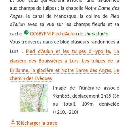
Et pour ceux qui veulent associer une randonnée
aux champs de tulipes : la chapelle
Notre Dame des
Anges
, le canal de Manosque, la colline de
Pied
d’Aulun
avec sa vue sur les champs fleuris et sa
cache
GC6BYPM Pied d’Aulun
de
sharkstudio
Vous trouverez dans ce blog plusieurs randonnées à
Lurs :
Pied d’Aulun et les tulipes d’Hypolite
,
La
glacière des Bouissières à Lurs
,
Les tulipes de la
Brillanne, la glacière et Notre Dame des Anges
,
Le
chemin des Evêques
Image de l’itinéraire associé
9km865, déplacement 2h35 (3h
au total), 109m dénivelée
(+210, -210)
Télécharger la trace