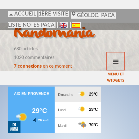
ACCUEIL
ACCUEIL
1ÈRE VISITE
1ÈRE VISITE
GÉOLOC. PACA
GÉOLOC. PACA
LISTE NOTES PACA
LISTE NOTES PACA
Randomania
680 articles
1020 commentaires
7 connexions
en ce moment
MENU ET
WIDGETS