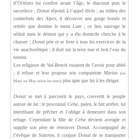
d’
Orléans
lui confère avant l’âge, le diaconat puis le
sacerdoce ;
Donat
répond à l’appel divin ; au milieu des
contreforts des
Alpes
, il découvre une gorge boisée et
retirée que domine le mont
Lure
; ce lieu sauvage le
séduit mais le démon qui y a élu domicile cherche à le
chasser ;
Donat
prie et se livre à tous les exercices de la
vie anachorétique ; il dort sur la terre nue et boit l’eau du
torrent.
Les religieux de
Val-Benoit
essaient de l’avoir pour abbé
; il refuse et leur propose son compatriote
Marius
(ou
plus apte que lui à les diriger.
Mary ou May selon les sites)
Donat
se met à parcourir le pays, convertit le peuple
autour de lui ; le proconsul
Celse
, païen, le fait arrêter, lui
interdisant de prêcher et l’oblige à demeurer dans son
refuge. Cependant la fille de
Celse
devient aveugle et
supplie son père de retrouver
Donat
. Accompagné de
l’évêque de
Sisteron
, il conjure
Donat
de se transporter