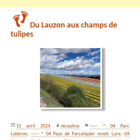
Du Lauzon aux champs de
tulipes
Publié
Auteur
Catégories
15 avril 2024
nicoulina
----- * 04 Parc
le
Luberon
,
----- * 04 Pays de Forcalquier mont. Lure
,
04