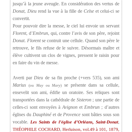
jusqu’à la jeune aveugle. En considération des vertus de
Donat
,
Dieu
rend la vue à la fille de
Celse
et celui-ci se
convertit.
Pour pouvoir dire la messe, le ciel lui envoie un servant
Florent
, d’
Embrun
, qui, contre l’avis de son père, rejoint
Donat
.
Florent
se contruit une cellule. Quand son père le
retrouve, le fils refuse de le suivre. Désormais maître et
élève cultivent un clos de vignes, pressent le raisin pour
en faire du vin de messe.
Averti par
Dieu
de sa fin proche (+vers 535), son ami
Marius
se présente dans sa cellule,
(ou
May
ou
Mary
)
ensevelit son ami, édifie un oratoire. Ses reliques sont
transportées dans la cathédrale de
Sisteron
; une partie de
celles-ci sont envoyées à
Avignon
et
Embrun
; d’autres
églises du
Dauphiné
et de
Provence
sont bâties sous son
vocable.
,
Les Saints de l’église d’Orléans, Saint-Donat
,
THÉOPHILE COCHARD
Herluison, vol.49 à 101, 1879,