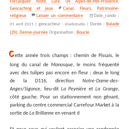
Forcalquier mont. Lure
,
04 Alpes-de-Hte-Provence
,
Mots-
Geocaching et jeux
Canal
,
Fleurs
,
Patrimoine-
clés
sur Tulipes précoces de
religieux
Laisser un commentaire
Date_rando :
geocacheur :
Durée :
Balade
01 avril 2021 |
sharkstudio |
(2h)
,
Demie-journée
Organisation :
Boucle
C
ette année trois champs : chemin de Pissais, le
long du canal de
Manosque
, le moins fréquenté
avec des tulipes pas encore en fleur ; deux le long
de la D116, direction
Notre-Dame-des-
Anges
/
Sigonce
, lieu-dit
La Peynière
et
La Grange
,
côté gauche. Pour un stationnement non gênant,
parking du centre commercial Carrefour Market à la
sortie de
La Brillanne
en venant d