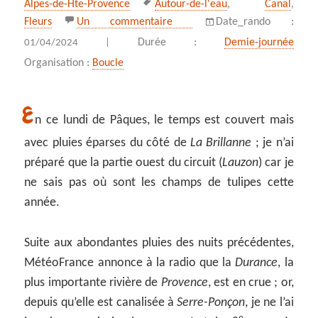
Mots-
Alpes-de-Hte-Provence
Autour-de-l'eau
,
Canal
,
clés
sur Du Lauzon aux champs d
Fleurs
Un commentaire
Date_rando :
Durée :
Demie-journée
01/04/2024 |
Organisation :
Boucle
E
n ce lundi de Pâques, le temps est couvert mais
avec pluies éparses du côté de
La Brillanne
; je n’ai
préparé que la partie ouest du circuit (
Lauzon
) car je
ne sais pas où sont les champs de tulipes cette
année.
Suite aux abondantes pluies des nuits précédentes,
MétéoFrance annonce à la radio que la
Durance
, la
plus importante rivière de
Provence
, est en crue ; or,
depuis qu’elle est canalisée à
Serre-Ponçon
, je ne l’ai