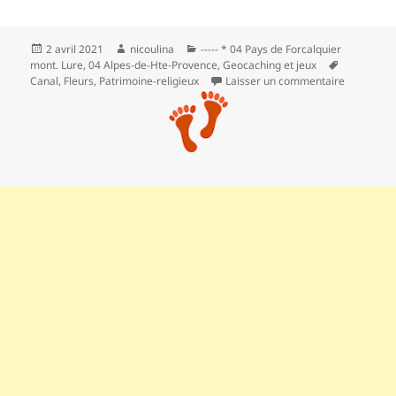
Publié
Auteur
Catégories
2 avril 2021
nicoulina
----- * 04 Pays de Forcalquier
le
Mots-
mont. Lure
,
04 Alpes-de-Hte-Provence
,
Geocaching et jeux
clés
sur Tulip
Canal
,
Fleurs
,
Patrimoine-religieux
Laisser un commentaire