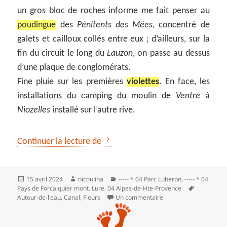
un gros bloc de roches informe me fait penser au
poudingue
des
Pénitents des Mées
, concentré de
galets et cailloux collés entre eux ; d’ailleurs, sur la
fin du circuit le long du
Lauzon
, on passe au dessus
d’une plaque de conglomérats.
Fine pluie sur les premières
violettes
. En face, les
installations du camping du moulin de
Ventre
à
Niozelles
installé sur l’autre rive.
Du Lauzon aux champs de tulipes
Continuer la lecture de
Publié
Auteur
Catégories
15 avril 2024
nicoulina
----- * 04 Parc Luberon
,
----- * 04
le
Mots-
Pays de Forcalquier mont. Lure
,
04 Alpes-de-Hte-Provence
clés
sur Du Lauzon aux cha
Autour-de-l'eau
,
Canal
,
Fleurs
Un commentaire