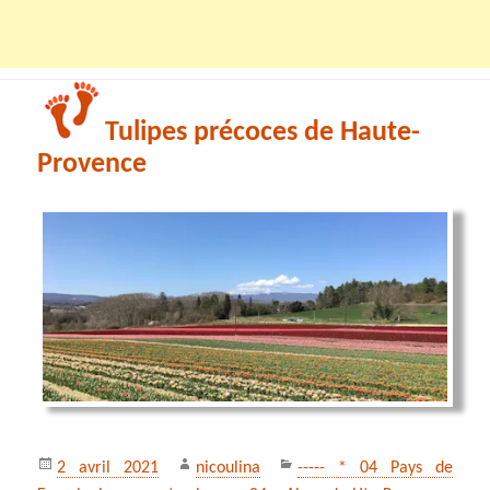
Tulipes précoces de Haute-
Provence
Publié
Auteur
Catégories
2 avril 2021
nicoulina
----- * 04 Pays de
le