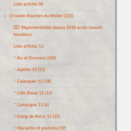
Liste articles 06
13 rando Bouches-du-Rhône
(323)
⌦ Réglementation depuis 2018 accès massifs
forestiers
Liste articles 13
* Aix et Durance
(160)
* Alpilles 13
(25)
* Calanques 13
(18)
* Côte Bleue 13
(15)
* Camargue 13
(6)
* Etang de Berre 13
(25)
* Marseille et environs
(39)