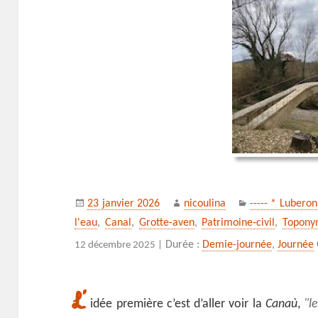
Publié
Auteur
Catégories
23 janvier 2026
nicoulina
----- * Luberon
le
l'eau
,
Canal
,
Grotte-aven
,
Patrimoine‑civil
,
Topony
Durée :
Demie-journée
,
Journée
12 décembre 2025 |
L’
idée première c’est d’aller voir la
Canaù
,
l