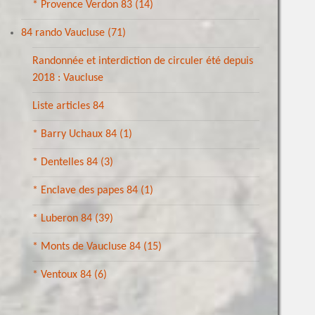
* Provence Verdon 83
(14)
84 rando Vaucluse
(71)
Randonnée et interdiction de circuler été depuis
2018 : Vaucluse
Liste articles 84
* Barry Uchaux 84
(1)
* Dentelles 84
(3)
* Enclave des papes 84
(1)
* Luberon 84
(39)
* Monts de Vaucluse 84
(15)
* Ventoux 84
(6)