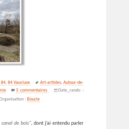
Mots-
 84
,
84 Vaucluse
Art-artistes
,
Autour-de-
clés
sur Boucle du canal de Saint-Julien, Cheva
mie
3 commentaires
Date_rando :
Organisation :
Boucle
e canal de bois
, dont j’ai entendu parler