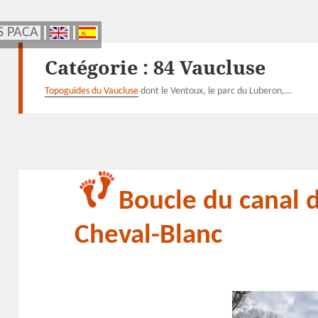
S PACA
S PACA
Catégorie :
84 Vaucluse
Topoguides du Vaucluse
dont le Ventoux, le parc du Luberon,…
Boucle du canal d
Cheval-Blanc