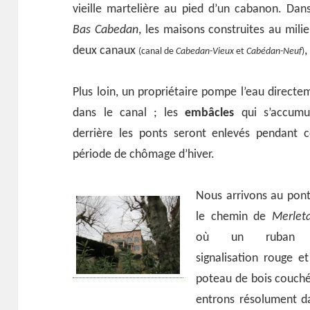
vieille martelière au pied d’un cabanon. Dans
Bas Cabedan
, les maisons construites au mili
deux canaux
,
(canal de
Cabedan-Vieux
et
Cabédan-Neuf
)
Plus loin, un propriétaire pompe l’eau directe
dans le canal ; les
embâcles
qui s’accumu
derrière les ponts seront enlevés pendant c
période de chômage d’hiver.
Nous arrivons au pont
le chemin de
Merlet
où un ruban
signalisation rouge e
poteau de bois couché
entrons résolument da