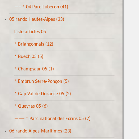
—– * 04 Parc Luberon
(41)
05 rando Hautes-Alpes
(33)
Liste articles 05
* Briançonnais
(12)
* Buech 05
(5)
* Champsaur 05
(1)
* Embrun Serre-Ponçon
(5)
* Gap Val de Durance 05
(2)
* Queyras 05
(6)
——- * Parc national des Ecrins 05
(7)
06 rando Alpes-Maritimes
(23)