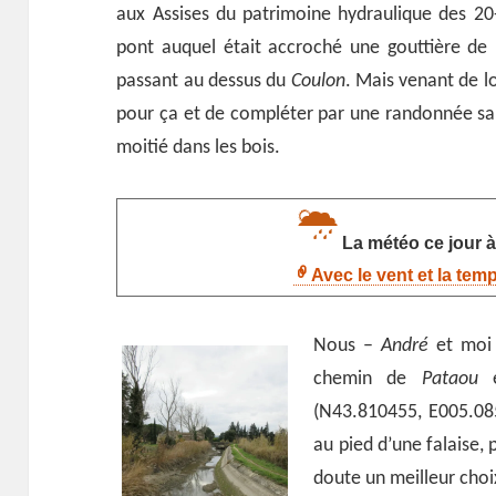
aux Assises du patrimoine hydraulique des 2
pont auquel était accroché une gouttière de 
passant au dessus du
Coulon
. Mais venant de l
pour ça et de compléter par une randonnée sans 
moitié dans les bois.
La météo ce jour à
Avec le vent et la tem
Nous –
André
et moi 
chemin de
Pataou
e
(N43.810455, E005.085
au pied d’une falaise, 
doute un meilleur choi