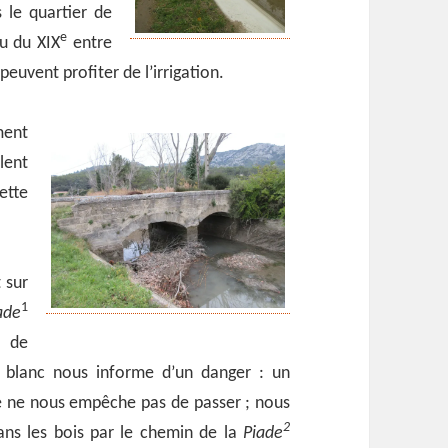
 le quartier de
e
eu du XIX
entre
 peuvent profiter de l’irrigation.
ment
lent
ette
 sur
1
ade
 de
t blanc nous informe d’un danger : un
 ne nous empêche pas de passer ; nous
2
ns les bois par le chemin de la
Piade