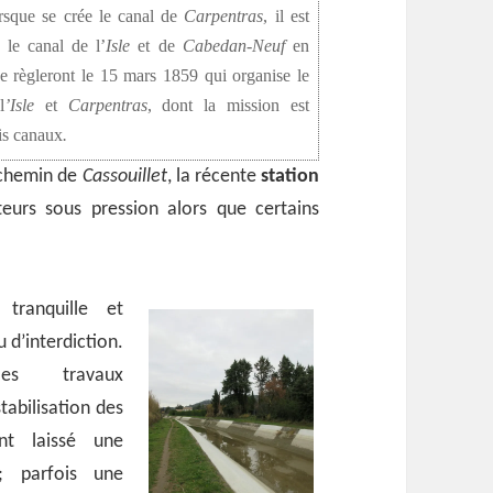
orsque se crée le canal de
Carpentras
, il est
 le canal de l’
Isle
et de
Cabedan-Neuf
en
s se règleront le 15 mars 1859 qui organise le
l
’Isle
et
Carpentras
, dont la mission est
is canaux
.
 chemin de
Cassouillet
, la récente
station
teurs sous pression alors que certains
tranquille et
 d’interdiction.
es travaux
abilisation des
nt laissé une
; parfois une