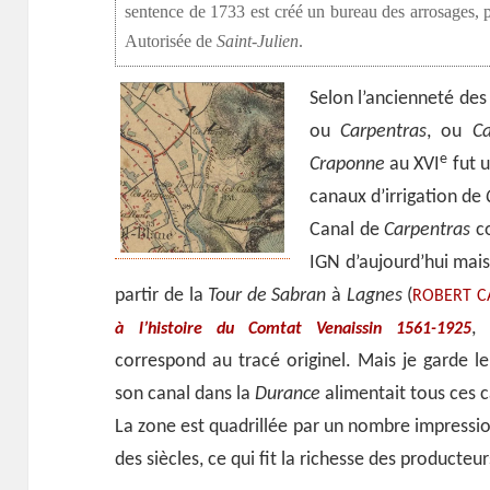
sentence de 1733 est créé un bureau des arrosages, p
Autorisée de
Saint-Julien
.
Selon l’ancienneté des 
ou
Carpentras
, ou
Ca
e
Craponne
au XVI
fut u
canaux d’irrigation de
Canal de
Carpentras
co
IGN d’aujourd’hui mais 
partir de la
Tour de Sabran
à
Lagnes
(
ROBERT C
à l’histoire du Comtat Venaissin 1561-1925
correspond au tracé originel. Mais je garde 
son canal dans la
Durance
alimentait tous ces 
La zone est quadrillée par un nombre impression
des siècles, ce qui fit la richesse des producteu