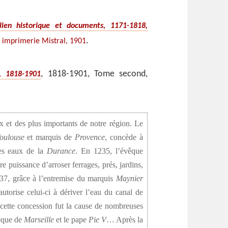
lien historique et documents, 1171-1818,
.
, imprimerie Mistral, 1901
, 1818-1901, Tome second,
s, 1818-1901
x et des plus importants de notre région. Le
oulouse
et marquis de
Provence
, concède à
les eaux de la
Durance
. En 1235, l’évêque
ère puissance d’arroser ferrages, prés, jardins,
7, grâce à l’entremise du marquis
Maynier
utorise celui-ci à dériver l’eau du canal de
 cette concession fut la cause de nombreuses
vêque de
Marseille
et le pape
Pie V
… Après la