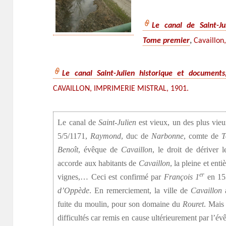
Le canal de Saint-Ju
,
Tome premier
Cavaillon
Le canal Saint-Julien historique et document
CAVAILLON, IMPRIMERIE MISTRAL, 1901.
Le canal de
Saint-Julien
est vieux, un des plus vieu
5/5/1171,
Raymond
, duc de
Narbonne
, comte de
T
Benoît
, évêque de
Cavaillon
, le droit de dériver 
accorde aux habitants de
Cavaillon
, la pleine et enti
er
vignes,… Ceci est confirmé par
François 1
en 153
d’Oppède
. En remerciement, la ville de
Cavaillon
a
fuite du moulin, pour son domaine du
Rouret
. Mais
difficultés car remis en cause ultérieurement par l’é