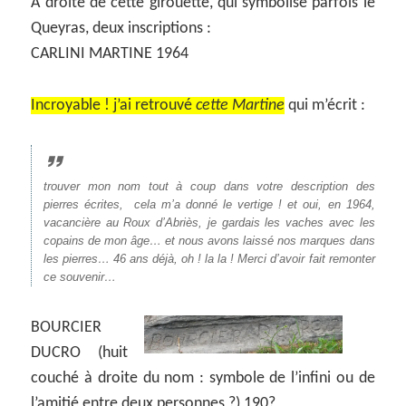
A droite de cette girouette, qui symbolise parfois le
Queyras, deux inscriptions :
CARLINI MARTINE 1964
Incroyable ! j’ai retrouvé
cette Martine
qui m’écrit :
trouver mon nom tout à coup dans votre description des
pierres écrites, cela m’a donné le vertige ! et oui, en 1964,
vacancière au Roux d’Abriès, je gardais les vaches avec les
copains de mon âge… et nous avons laissé nos marques dans
les pierres… 46 ans déjà, oh ! la la ! Merci d’avoir fait remonter
ce souvenir…
BOURCIER
DUCRO (huit
couché à droite du nom : symbole de l’infini ou de
l’amitié entre deux personnes ?) 190?