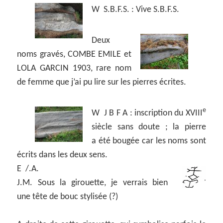
W S.B.F.S. : Vive S.B.F.S.
Deux
noms gravés, COMBE EMILE et
LOLA GARCIN 1903, rare nom
de femme que j’ai pu lire sur les pierres écrites.
e
W J B F A : inscription du XVIII
siècle sans doute ; la pierre
a été bougée car les noms sont
écrits dans les deux sens.
E /.A.
J.M. Sous la girouette, je verrais bien
une tête de bouc stylisée (?)