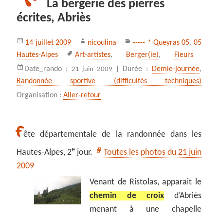
La bergerie des pierres
écrites, Abriès
Publié
Auteur
Catégories
14 juillet 2009
nicoulina
----- * Queyras 05
,
05
le
Mots-
Hautes-Alpes
Art-artistes
,
Berger(ie)
,
Fleurs
clés
Date_rando :
Durée :
Demie-journée
,
21 juin 2009 |
Randonnée sportive (difficultés techniques)
Organisation :
Aller-retour
F
ête départementale de la randonnée dans les
e
Hautes-Alpes, 2
jour.
Toutes les photos du 21 juin
2009
Venant de Ristolas, apparait le
chemin de croix
d’Abriès
menant à une chapelle