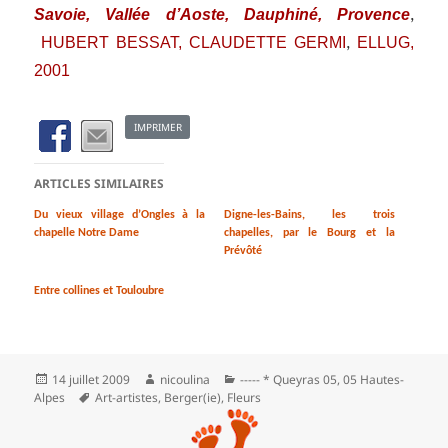
Savoie, Vallée d’Aoste, Dauphiné, Provence
,
HUBERT BESSAT, CLAUDETTE GERMI
ELLUG,
,
2001
IMPRIMER
ARTICLES SIMILAIRES
Du vieux village d’Ongles à la
Digne-les-Bains, les trois
chapelle Notre Dame
chapelles, par le Bourg et la
Prévôté
Entre collines et Touloubre
Publié
Auteur
Catégories
14 juillet 2009
nicoulina
----- * Queyras 05
,
05 Hautes-
le
Mots-
Alpes
Art-artistes
,
Berger(ie)
,
Fleurs
clés