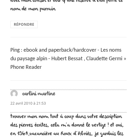
avec mon cousin et voir q une reserve d eau porte le
nom de mon parrain
RÉPONDRE
Ping : ebook and paperback/hardcover - Les noms
du paysage alpin - Hubert Bessat , Claudette Germi »
Phone Reader
carlini martine
dit :
22 avril 2010 à 21:53
trouver mon nom tout à coup dans votre description
des pierres écrites, cela m’a donné le vertige ! et oui,
en 1964,vacancière au Roux d’Abriès, je gardais les