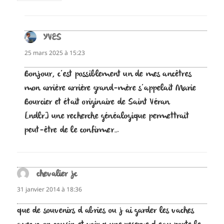
YVES
dit :
25 mars 2025 à 15:23
Bonjour, c’est possiblement un de mes ancêtres
mon arrière arrière grand-mère s’appelait Marie
Bourcier et était originaire de Saint Véran
[ndlr] une recherche généalogique permettrait
peut-être de le confirmer…
chevalier jc
dit :
31 janvier 2014 à 18:36
que de souvenirs d abries ou j ai garder les vaches