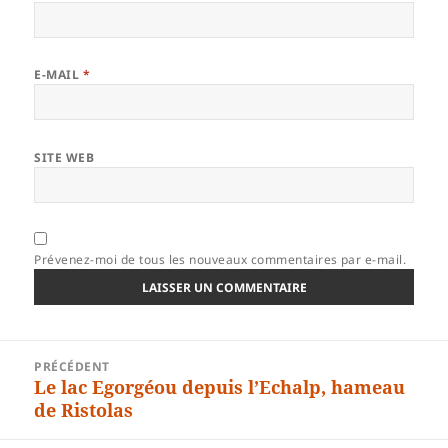
E-MAIL
*
SITE WEB
Prévenez-moi de tous les nouveaux commentaires par e-mail.
Navigation
PRÉCÉDENT
de
Le lac Egorgéou depuis l’Echalp, hameau
Article
l’article
de Ristolas
précédent :