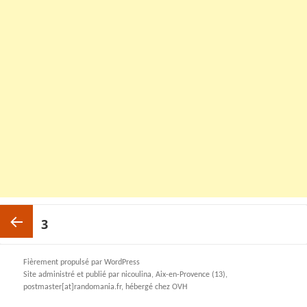
Pagination
PAGE
3
des
publications
Page
Fièrement propulsé par WordPress
Site administré et publié par nicoulina, Aix-en-Provence (13),
postmaster[at]randomania.fr, hébergé chez OVH
précédente