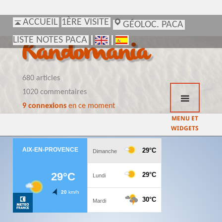
ACCUEIL
ACCUEIL
1ÈRE VISITE
1ÈRE VISITE
GÉOLOC. PACA
GÉOLOC. PACA
LISTE NOTES PACA
LISTE NOTES PACA
Randomania
680 articles
1020 commentaires
9 connexions
en ce moment
MENU ET
WIDGETS