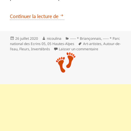
Les cascades de Puy-Saint-Vincen
Continuer la lecture de
Publié
Auteur
Catégories
26 juillet 2020
nicoulina
----- * Briançonnais
,
----- * Parc
le
Mots-
national des Ecrins 05
,
05 Hautes-Alpes
Art-artistes
,
Autour-de-
clés
sur Les cascades de
l'eau
,
Fleurs
,
Invertébrés
Laisser un commentaire