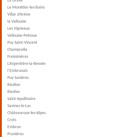
La Grave
Le Monêtier-les-Bains
Villar d’Arène
la Vallouise
Les Vigneaux
Vallouise-Pelvoux
Puy Saint-Vincent
Champcella
Freissinières
L’Argentière-la-Bessée
l’Embrunais
Puy Sanières
Réallon
Réotier
Saint-Apollinaire
Savines-le-Lac
Châteauroux-les-Alpes
Crots
Embrun
Prunières