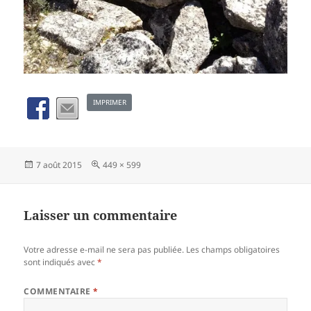
IMPRIMER
Publié
Taille
7 août 2015
449 × 599
le
réelle
Laisser un commentaire
Votre adresse e-mail ne sera pas publiée.
Les champs obligatoires
sont indiqués avec
*
COMMENTAIRE
*