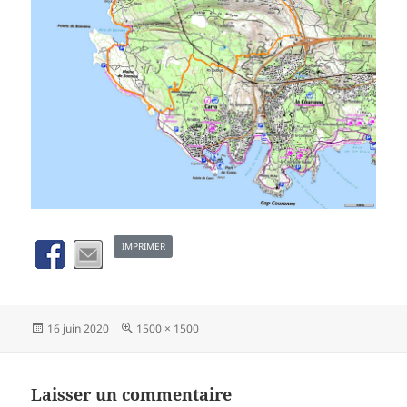
IMPRIMER
Publié
Taille
16 juin 2020
1500 × 1500
le
réelle
Laisser un commentaire