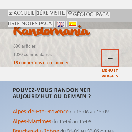
ACCUEIL
1ÈRE VISITE
GÉOLOC. PACA
LISTE NOTES PACA
Randomania
680 articles
1020 commentaires
18 connexions
en ce moment
MENU ET
WIDGETS
POUVEZ-VOUS RANDONNER
AUJOURD'HUI OU DEMAIN ?
Alpes-de-Hte-Provence
du 15-06 au 15-09
Alpes-Martimes
du 15-06 au 15-09
Bouches-du-Rhône
du 01-06 au 30-09 ou au-