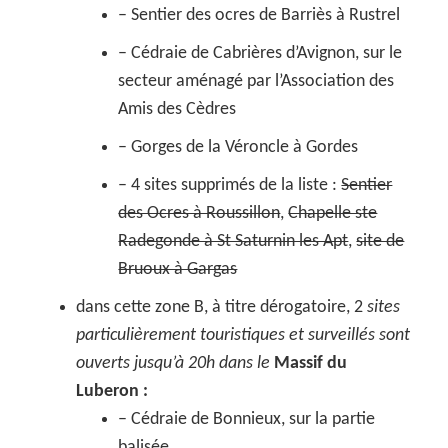
– Sentier des ocres de Barriès à Rustrel
– Cédraie de Cabrières d’Avignon, sur le
secteur aménagé par l’Association des
Amis des Cèdres
– Gorges de la Véroncle à Gordes
– 4 sites supprimés de la liste :
Sentier
des Ocres à Roussillon
,
Chapelle ste
Radegonde à St Saturnin les Apt
,
site de
Bruoux à Gargas
dans cette zone B, à titre dérogatoire, 2
sites
particulièrement touristiques et surveillés sont
ouverts jusqu’à 20h dans le
Massif du
Luberon :
– Cédraie de Bonnieux, sur la partie
balisée