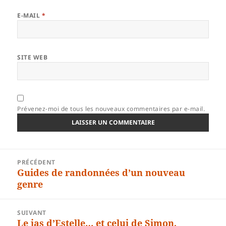
E-MAIL
*
SITE WEB
Prévenez-moi de tous les nouveaux commentaires par e-mail.
Navigation
PRÉCÉDENT
de
Guides de randonnées d’un nouveau
Article
l’article
genre
précédent :
SUIVANT
Le jas d’Estelle… et celui de Simon,
Article