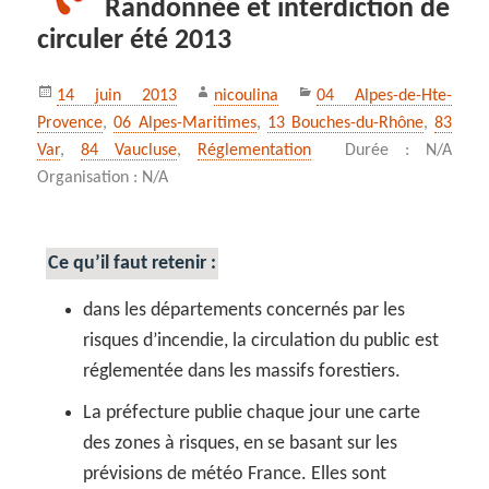
Randonnée et interdiction de
circuler été 2013
Publié
Auteur
Catégories
14 juin 2013
nicoulina
04 Alpes-de-Hte-
le
Provence
,
06 Alpes-Maritimes
,
13 Bouches-du-Rhône
,
83
Var
,
84 Vaucluse
,
Réglementation
Durée : N/A
Organisation : N/A
Ce qu’il faut retenir :
dans les départements concernés par les
risques d’incendie, la circulation du public est
réglementée dans les massifs forestiers.
La préfecture publie chaque jour une carte
des zones à risques, en se basant sur les
prévisions de météo France. Elles sont