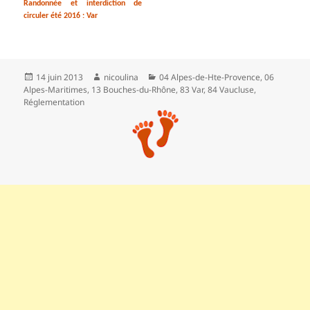
Randonnée et interdiction de
circuler été 2016 : Var
Publié
Auteur
Catégories
14 juin 2013
nicoulina
04 Alpes-de-Hte-Provence
,
06
le
Alpes-Maritimes
,
13 Bouches-du-Rhône
,
83 Var
,
84 Vaucluse
,
Réglementation