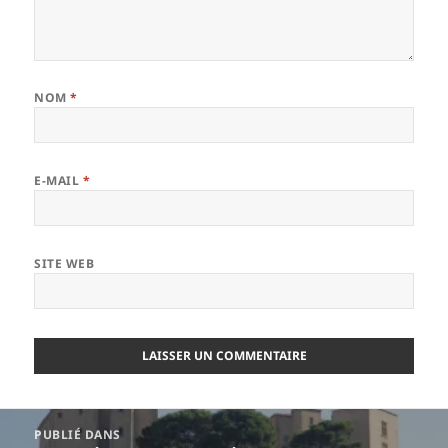
NOM
*
E-MAIL
*
SITE WEB
Navigation
PUBLIÉ DANS
de