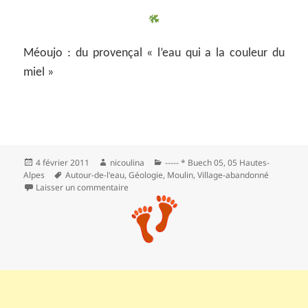
Méoujo : du provençal « l’eau qui a la couleur du
miel »
Publié
Auteur
Catégories
4 février 2011
nicoulina
----- * Buech 05
,
05 Hautes-
le
Mots-
Alpes
Autour-de-l'eau
,
Géologie
,
Moulin
,
Village-abandonné
clés
sur * Petit tour des gorges de la Méouge
Laisser un commentaire