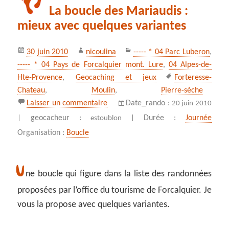
La boucle des Mariaudis :
mieux avec quelques variantes
Publié
Auteur
Catégories
30 juin 2010
nicoulina
----- * 04 Parc Luberon
,
le
----- * 04 Pays de Forcalquier mont. Lure
,
04 Alpes-de-
Mots-
Hte-Provence
,
Geocaching et jeux
Forteresse-
clés
Chateau
,
Moulin
,
Pierre-sèche
sur La boucle des Mariaudis : mieux
Laisser un commentaire
Date_rando :
20 juin 2010
geocacheur :
Durée :
Journée
|
estoublon |
Organisation :
Boucle
U
ne boucle qui figure dans la liste des randonnées
proposées par l’office du tourisme de Forcalquier. Je
vous la propose avec quelques variantes.