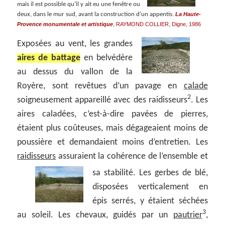
mais il est possible qu’il y ait eu une fenêtre ou
La Haute-
deux, dans le mur sud, avant la construction d’un appentis.
Provence monumentale et artistique
RAYMOND COLLIER
Digne, 1986
,
,
Exposées au vent, les grandes
aires de battage
en belvédère
au dessus du vallon de la
Royère, sont revêtues d’un pavage en
calade
2
soigneusement appareillé avec des raidisseurs
. Les
aires caladées, c’est-à-dire pavées de pierres,
étaient plus coûteuses, mais dégageaient moins de
poussière et demandaient moins d’entretien. Les
raidisseurs
assuraient la cohérence de l’ensemble et
sa stabilité.
Les gerbes de blé,
disposées verticalement en
épis serrés, y étaient séchées
3
au soleil. Les chevaux, guidés par un
pautrier
,