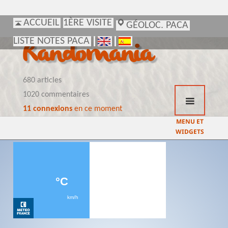
ACCUEIL
ACCUEIL
1ÈRE VISITE
1ÈRE VISITE
GÉOLOC. PACA
GÉOLOC. PACA
LISTE NOTES PACA
LISTE NOTES PACA
Randomania
680 articles
1020 commentaires
11 connexions
en ce moment
MENU ET
WIDGETS