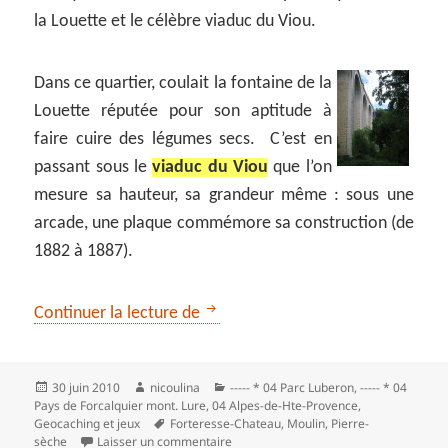
la Louette et le célèbre viaduc du Viou.
Dans ce quartier, coulait la fontaine de la
Louette réputée pour son aptitude à
faire cuire des légumes secs. C’est en
passant sous le
viaduc du Viou
que l’on
mesure sa hauteur, sa grandeur même : sous une
arcade, une plaque commémore sa construction (de
1882 à 1887).
La boucle des Mariaudis : mieux 
Continuer la lecture de
Publié
Auteur
Catégories
30 juin 2010
nicoulina
----- * 04 Parc Luberon
,
----- * 04
le
Pays de Forcalquier mont. Lure
,
04 Alpes-de-Hte-Provence
,
Mots-
Geocaching et jeux
Forteresse-Chateau
,
Moulin
,
Pierre-
clés
sur La boucle des Mariaudis : mieux a
sèche
Laisser un commentaire