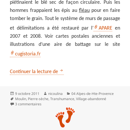
piétinaient le blé sec de façon circulaire. Puis les
hommes frappaient les épis au
fléau
pour en faire
tomber le grain. Tout le système de murs de passage
et délimitations a été restauré par l’
APARE
en
2007 et 2008. Voir cartes postales anciennes et
illustrations d’une aire de battage sur le site
cugistoria.fr
** Le Haut Montsalier, village a
Continuer la lecture de
Publié
Auteur
Catégories
9 octobre 2011
nicoulina
04 Alpes-de-Hte-Provence
le
Mots-
Moulin
,
Pierre-sèche
,
Transhumance
,
Village-abandonné
clés
sur ** Le Haut Montsalier, village abandonné
3 commentaires