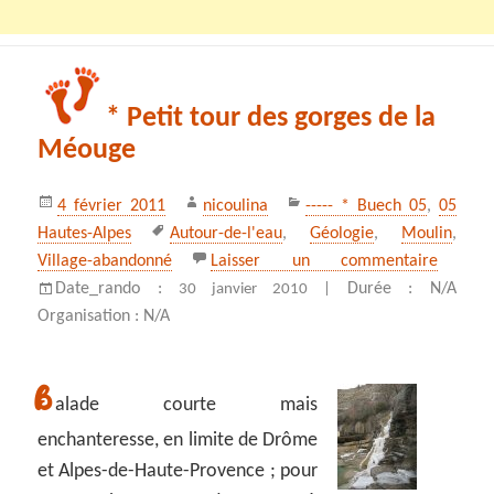
* Petit tour des gorges de la
Méouge
Publié
Auteur
Catégories
4 février 2011
nicoulina
----- * Buech 05
,
05
le
Mots-
Hautes-Alpes
Autour-de-l'eau
,
Géologie
,
Moulin
,
clés
sur * P
Village-abandonné
Laisser un commentaire
Date_rando :
Durée : N/A
30 janvier 2010 |
Organisation : N/A
B
alade courte mais
enchanteresse, en limite de Drôme
et Alpes-de-Haute-Provence ; pour