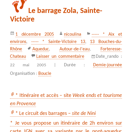
Le barrage Zola, Sainte-
Victoire
Publié
Auteur
Catégories
1 décembre 2005
nicoulina
----- * Aix et
le
environs
,
----- * Sainte-Victoire 13
,
13 Bouches-du-
Mots-
Rhône
Aqueduc
,
Autour-de-l'eau
,
Forteresse-
clés
sur Le barrage Zola, Sain
Chateau
Laisser un commentaire
Date_rando :
Durée :
Demie-journée
22 mai 2005 |
Organisation :
Boucle
* Itinéraire et accès – site
Week ends et tourisme
en Provence
* Le circuit des barrages –
site de Nini
* Je vous propose un itinéraire de 2h environ sur
carte IGN avec sa variante par le pont-aqueduc