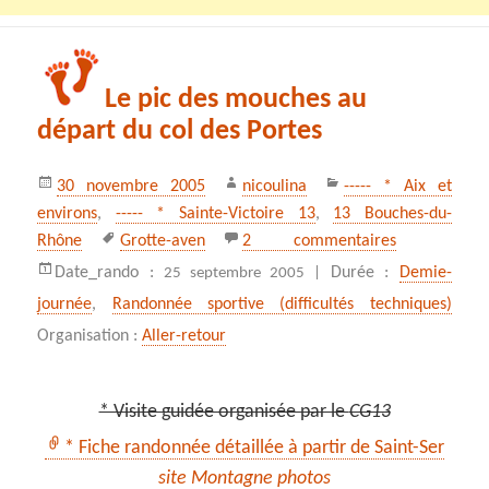
Le pic des mouches au
départ du col des Portes
Publié
Auteur
Catégories
30 novembre 2005
nicoulina
----- * Aix et
le
environs
,
----- * Sainte-Victoire 13
,
13 Bouches-du-
Mots-
sur Le pic de
Rhône
Grotte-aven
2 commentaires
clés
Date_rando :
Durée :
Demie-
25 septembre 2005 |
journée
,
Randonnée sportive (difficultés techniques)
Organisation :
Aller-retour
* Visite guidée organisée par le
CG13
* Fiche randonnée détaillée à partir de Saint-Ser
site Montagne photos