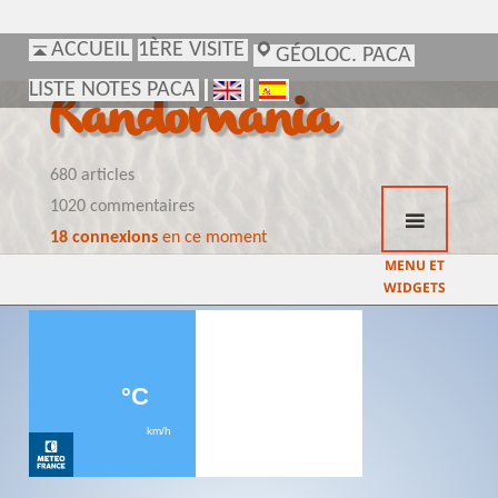
ACCUEIL
ACCUEIL
1ÈRE VISITE
1ÈRE VISITE
GÉOLOC. PACA
GÉOLOC. PACA
LISTE NOTES PACA
LISTE NOTES PACA
Randomania
680 articles
1020 commentaires
18 connexions
en ce moment
MENU ET
WIDGETS