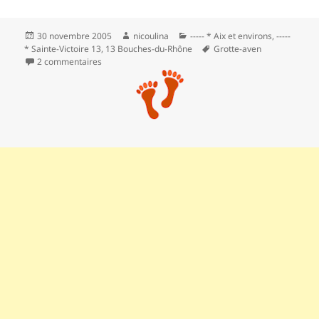
Publié
Auteur
Catégories
30 novembre 2005
nicoulina
----- * Aix et environs
,
-----
le
Mots-
* Sainte-Victoire 13
,
13 Bouches-du-Rhône
Grotte-aven
clés
sur Le pic des mouches au départ du col des Portes
2 commentaires