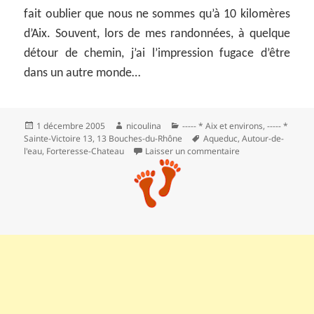
fait oublier que nous ne sommes qu’à 10 kilomères
d’Aix. Souvent, lors de mes randonnées, à quelque
détour de chemin, j’ai l’impression fugace d’être
dans un autre monde…
Publié
Auteur
Catégories
1 décembre 2005
nicoulina
----- * Aix et environs
,
----- *
le
Mots-
Sainte-Victoire 13
,
13 Bouches-du-Rhône
Aqueduc
,
Autour-de-
clés
sur Le barrage Zola
l'eau
,
Forteresse-Chateau
Laisser un commentaire