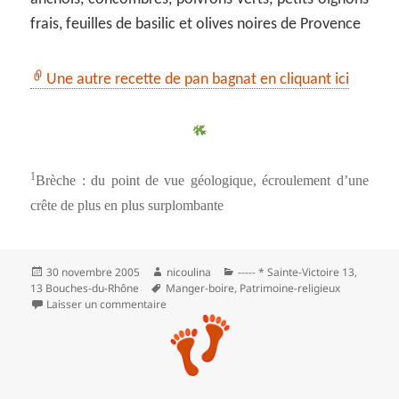
frais, feuilles de basilic et olives noires de Provence
Une autre recette de pan bagnat en cliquant ici
1
Brèche : du point de vue géologique, écroulement d’une
crête de plus en plus surplombante
Publié
Auteur
Catégories
30 novembre 2005
nicoulina
----- * Sainte-Victoire 13
,
le
Mots-
13 Bouches-du-Rhône
Manger-boire
,
Patrimoine-religieux
clés
sur On monte au prieuré par le pas de l’Escalet
Laisser un commentaire