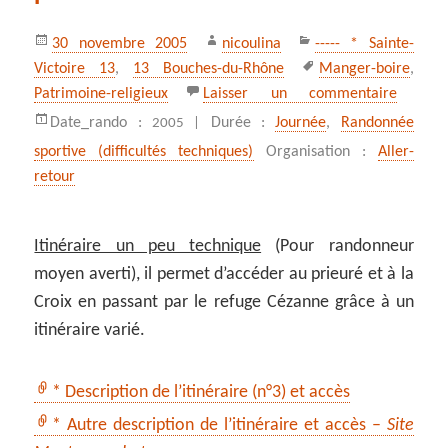
Publié
Auteur
Catégories
30 novembre 2005
nicoulina
----- * Sainte-
le
Mots-
Victoire 13
,
13 Bouches-du-Rhône
Manger-boire
,
clés
sur On 
Patrimoine-religieux
Laisser un commentaire
Date_rando :
Durée :
Journée
,
Randonnée
2005 |
sportive (difficultés techniques)
Organisation :
Aller-
retour
Itinéraire un peu technique
(Pour randonneur
moyen averti), il permet d’accéder au prieuré et à la
Croix en passant par le refuge Cézanne grâce à un
itinéraire varié.
* Description de l’itinéraire (n°3) et accès
* Autre description de l’itinéraire et accès –
Site