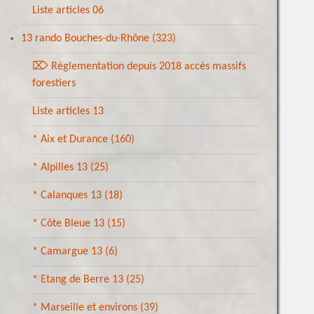
Liste articles 06
13 rando Bouches-du-Rhône
(323)
⌦ Réglementation depuis 2018 accès massifs
forestiers
Liste articles 13
* Aix et Durance
(160)
* Alpilles 13
(25)
* Calanques 13
(18)
* Côte Bleue 13
(15)
* Camargue 13
(6)
* Etang de Berre 13
(25)
* Marseille et environs
(39)