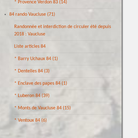
* Provence Verdon 83
(14)
84 rando Vaucluse
(71)
Randonnée et interdiction de circuler été depuis
2018 : Vaucluse
Liste articles 84
* Barry Uchaux 84
(1)
* Dentelles 84
(3)
* Enclave des papes 84
(1)
* Luberon 84
(39)
* Monts de Vaucluse 84
(15)
* Ventoux 84
(6)