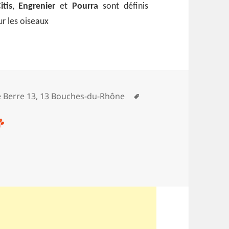
itis
,
Engrenier
et
Pourra
sont définis
 les oiseaux
Mots-
e Berre 13
,
13 Bouches-du-Rhône
clés
tang et forêt de Castillon