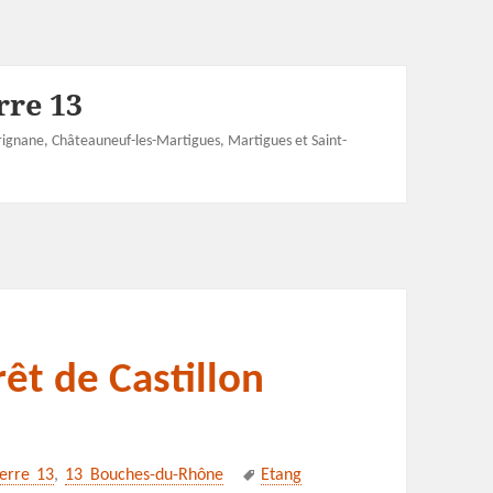
rre 13
rignane, Châteauneuf-les-Martigues, Martigues et Saint-
rêt de Castillon
Mots-
Berre 13
,
13 Bouches-du-Rhône
Etang
clés