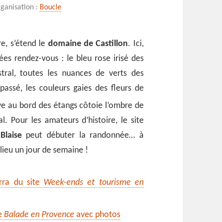
e Castillon
ganisation :
Boucle
re, s’étend le
domaine de Castillon
. Ici,
es rendez-vous : le bleu rose irisé des
stral, toutes les nuances de verts des
u passé, les couleurs gaies des fleurs de
ve au
bord des étangs côtoie l’ombre de
l. Pour les amateurs d’histoire, le site
Blaise
peut débuter la randonnée… à
 lieu un jour de semaine !
urra du site
Week-ends et tourisme en
te
Balade en Provence
avec photos