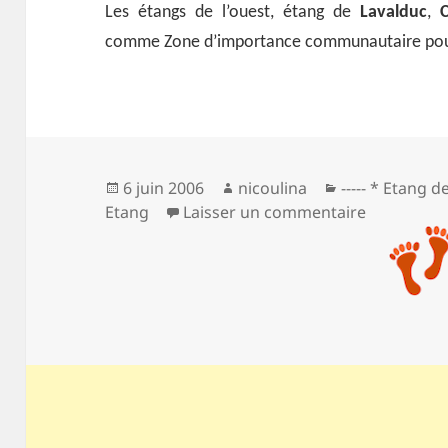
Les étangs de l’ouest, étang de
Lavalduc
,
C
comme Zone d’importance communautaire pour
Publié
Auteur
Catégories
6 juin 2006
nicoulina
----- * Etang d
le
sur Entre é
Etang
Laisser un commentaire