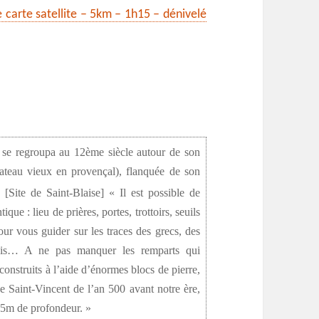
e carte satellite – 5km – 1h15 – dénivelé
l se regroupa au 12ème siècle autour de son
teau vieux en provençal), flanquée de son
.
[Site de Saint-Blaise] « Il est possible de
ique : lieu de prières, portes, trottoirs, seuils
pour vous guider sur les traces des grecs, des
nois… A ne pas manquer les remparts qui
construits à l’aide d’énormes blocs de pierre,
e Saint-Vincent de l’an 500 avant notre ère,
25m de profondeur. »