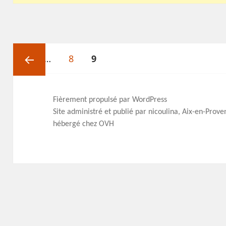
Pagination
Page
Page
PAGE
des
1
…
8
9
publications
Page
Fièrement propulsé par WordPress
Site administré et publié par nicoulina, Aix-en-Prov
précédente
hébergé chez OVH