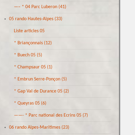
—– * 04 Parc Luberon
(41)
05 rando Hautes-Alpes
(33)
Liste articles 05
* Briançonnais
(12)
* Buech 05
(5)
* Champsaur 05
(1)
* Embrun Serre-Ponçon
(5)
* Gap Val de Durance 05
(2)
* Queyras 05
(6)
——- * Parc national des Ecrins 05
(7)
06 rando Alpes-Maritimes
(23)