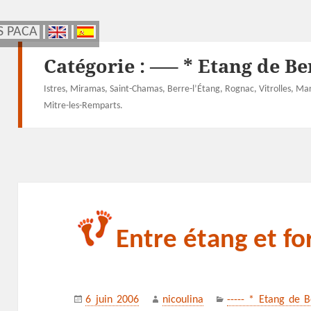
S PACA
S PACA
Catégorie :
—– * Etang de Be
Istres, Miramas, Saint-Chamas, Berre-l’Étang, Rognac, Vitrolles, Ma
Mitre-les-Remparts.
Entre étang et fo
Publié
Auteur
Catégories
6 juin 2006
nicoulina
----- * Etang de 
le