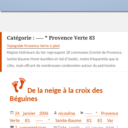
Catégorie :
—– * Provence Verte 83
Topoguide Provence Verte à pied
Région intérieure du Var regroupant 28 communes (Comté de Provence,
Sainte-Baume Mont-Aurélien et Val d’Issole), moins fréquentée que la
côte, mais offrant de nombreuses randonnées autour du patrimoine
De la neige à la croix des
Béguines
Publié
Auteur
Catégories
24 janvier 2006
nicoulina
----- * Provence
le
Verte 83
,
----- * Sainte-Baume 83
,
83 Var
sur De la neige à la croix des Béguines
2 commentaires
Date_rando :