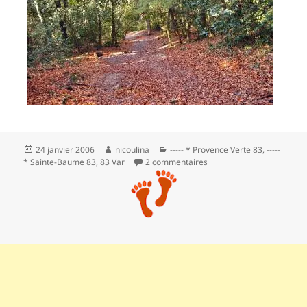
Publié
Auteur
Catégories
24 janvier 2006
nicoulina
----- * Provence Verte 83
,
-----
le
sur De la neige à la croix
* Sainte-Baume 83
,
83 Var
2 commentaires