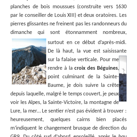
planches de bois moussues (construite vers 1630
par le conseiller de Louis XIII) et deux oratoires. Les
pierres glissantes ne freinent pas les randonneurs du
dimanche qui sont étonnamment nombreux,
surtout en ce début d’après-midi.
De là haut, la vue est saisissante
sur la falaise verticale.
Pour me
rendre à la
croix des Béguines
,
point culminant de la Sainte-
Baume, je dois suivre la crête
depuis laquelle, malgré le temps couvert, je peux
voir les Alpes, la Sainte-Victoire, la montagne de
Lure, la mer… Le sentier n’est pas évident à trouver :
heureusement, quelques cairns bien placés
m’indiquent le changement brusque de direction du
GR9. Du côté sud d’abord, ensoleillé, après le
bau