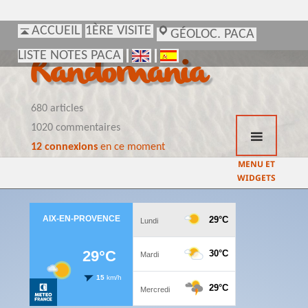
ACCUEIL
ACCUEIL
1ÈRE VISITE
1ÈRE VISITE
GÉOLOC. PACA
GÉOLOC. PACA
LISTE NOTES PACA
LISTE NOTES PACA
Randomania
680 articles
1020 commentaires
12 connexions
en ce moment
MENU ET
WIDGETS