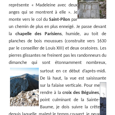
représente « Madeleine avec deux
anges qui se montrent à elle ». Je
monte vers le col du
Saint-Pilon
par
un chemin de plus en plus enneigé. Je passe devant
la
chapelle des Parisiens
, humide, au toit de
planches de bois moussues (construite vers 1630
par le conseiller de Louis XIII) et deux oratoires. Les
pierres glissantes ne freinent pas les randonneurs du
dimanche qui sont étonnamment nombreux,
surtout en ce début d’après-midi.
De là haut, la vue est saisissante
sur la falaise verticale.
Pour me
rendre à la
croix des Béguines
,
point culminant de la Sainte-
Baume, je dois suivre la crête
depuis laquelle, malgré le temps couvert, je peux