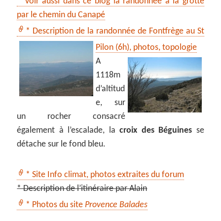
* Voir aussi dans ce blog la randonnée à la grotte
par le chemin du Canapé
* Description de la randonnée de Fontfrège au St
Pilon (6h), photos, topologie
A
1118m
d’altitud
e, sur
un rocher consacré
également à l’escalade, la
croix des Béguines
se
détache sur le fond bleu.
* Site Info climat, photos extraites du forum
* Description de l’itinéraire par Alain
* Photos du site
Provence Balades