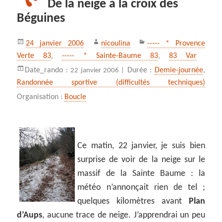
De la neige à la croix des
Béguines
Publié
Auteur
Catégories
24 janvier 2006
nicoulina
----- * Provence
le
Verte 83
,
----- * Sainte-Baume 83
,
83 Var
Date_rando :
Durée :
Demie-journée
,
22 janvier 2006 |
Randonnée sportive (difficultés techniques)
Organisation :
Boucle
Ce matin, 22 janvier, je suis bien
surprise de voir de la neige sur le
massif de la Sainte Baume : la
météo n’annonçait rien de tel ;
quelques kilomètres avant
Plan
d’Aups
, aucune trace de neige. J’apprendrai un peu