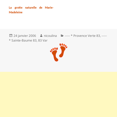
La grotte naturelle de Marie-
Madeleine
Publié
Auteur
Catégories
24 janvier 2006
nicoulina
----- * Provence Verte 83
,
-----
le
* Sainte-Baume 83
,
83 Var