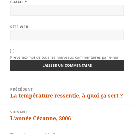
E-MAIL
*
SITE WEB
Prévenez-moi de tous les nouveaux commentaires par e-mail.
Navigation
PRÉCÉDENT
de
La température ressentie, à quoi ça sert ?
Article
l’article
précédent :
SUIVANT
L’année Cézanne, 2006
Article
suivant :