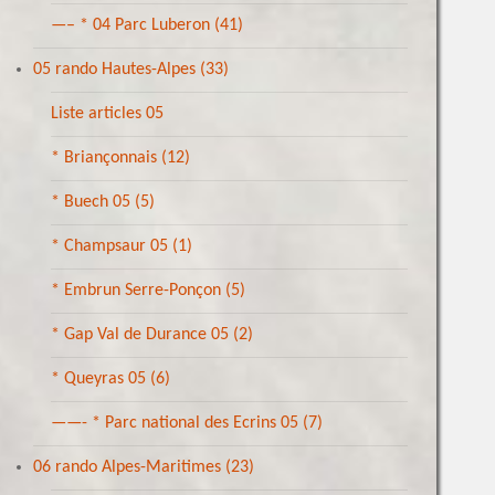
—– * 04 Parc Luberon
(41)
05 rando Hautes-Alpes
(33)
Liste articles 05
* Briançonnais
(12)
* Buech 05
(5)
* Champsaur 05
(1)
* Embrun Serre-Ponçon
(5)
* Gap Val de Durance 05
(2)
* Queyras 05
(6)
——- * Parc national des Ecrins 05
(7)
06 rando Alpes-Maritimes
(23)