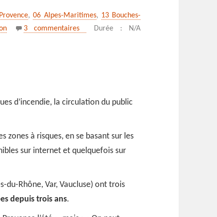
-Provence
,
06 Alpes-Maritimes
,
13 Bouches-
sur Randonnée et interdiction de circuler
on
3 commentaires
Durée : N/A
es d’incendie, la circulation du public
s zones à risques, en se basant sur les
ibles sur internet et quelquefois sur
s-du-Rhône, Var, Vaucluse) ont trois
es depuis trois ans
.