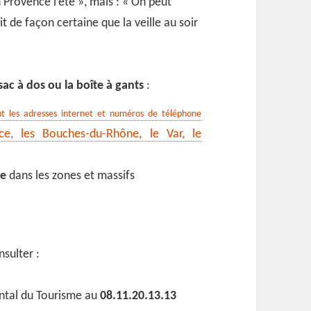
 Provence l’été », mais : « On peut
t de façon certaine que la veille au soir
ac à dos ou la boîte à gants
:
nt les adresses internet et numéros de téléphone
e, les Bouches-du-Rhône, le Var, le
se
dans les zones et massifs
nsulter :
ntal du Tourisme au
08.11.20.13.13