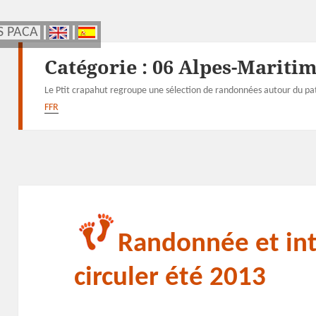
S PACA
S PACA
Catégorie :
06 Alpes-Mariti
Le Ptit crapahut regroupe une sélection de randonnées autour du pat
FFR
Randonnée et int
circuler été 2013