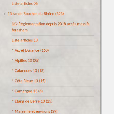
Liste articles 06
13 rando Bouches-du-Rhône
(323)
⌦ Réglementation depuis 2018 accès massifs
forestiers
Liste articles 13
* Aix et Durance
(160)
* Alpilles 13
(25)
* Calanques 13
(18)
* Côte Bleue 13
(15)
* Camargue 13
(6)
* Etang de Berre 13
(25)
* Marseille et environs
(39)