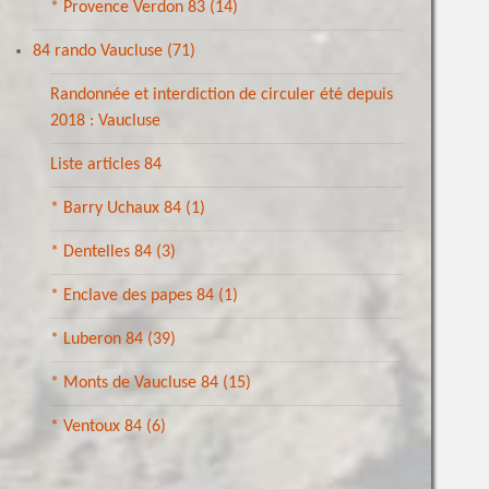
* Provence Verdon 83
(14)
84 rando Vaucluse
(71)
Randonnée et interdiction de circuler été depuis
2018 : Vaucluse
Liste articles 84
* Barry Uchaux 84
(1)
* Dentelles 84
(3)
* Enclave des papes 84
(1)
* Luberon 84
(39)
* Monts de Vaucluse 84
(15)
* Ventoux 84
(6)