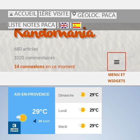
ACCUEIL
ACCUEIL
1ÈRE VISITE
1ÈRE VISITE
GÉOLOC. PACA
GÉOLOC. PACA
LISTE NOTES PACA
LISTE NOTES PACA
Randomania
680 articles
1020 commentaires
14 connexions
en ce moment
MENU ET
WIDGETS