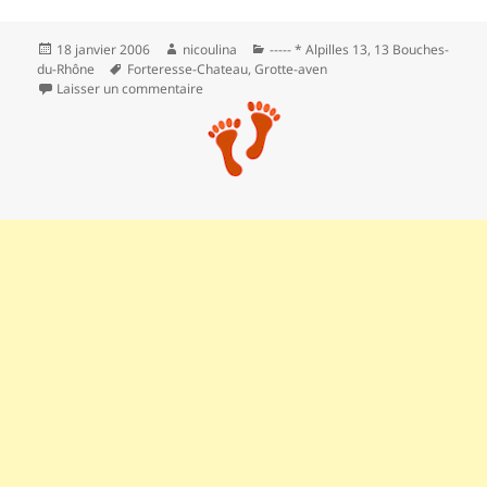
Publié
Auteur
Catégories
18 janvier 2006
nicoulina
----- * Alpilles 13
,
13 Bouches-
le
Mots-
du-Rhône
Forteresse-Chateau
,
Grotte-aven
clés
sur *** Les grottes de Calès et le Défens
Laisser un commentaire