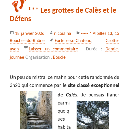
*** Les grottes de Calès et le
Défens
Publié
Auteur
Catégories
18 janvier 2006
nicoulina
----- * Alpilles 13
,
13
le
Mots-
Bouches-du-Rhône
Forteresse-Chateau
,
Grotte-
clés
sur *** Les grottes de Calè
aven
Laisser un commentaire
Durée :
Demie-
journée
Organisation :
Boucle
Un peu de mistral ce matin pour cette randonnée de
3h20 qui commence par le
site classé exceptionnel
de
Calès
.
Je pensais flaner
parmi
quelq
ues
habita