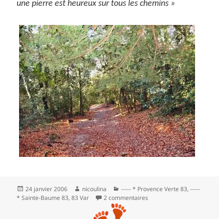
une pierre est heureux sur tous les chemins »
Publié
Auteur
Catégories
24 janvier 2006
nicoulina
----- * Provence Verte 83
,
-----
le
sur De la neige à la croix
* Sainte-Baume 83
,
83 Var
2 commentaires