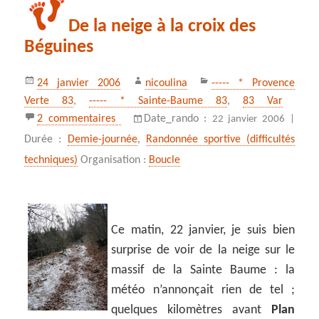
De la neige à la croix des
Béguines
Publié
Auteur
Catégories
24 janvier 2006
nicoulina
----- * Provence
le
Verte 83
,
----- * Sainte-Baume 83
,
83 Var
sur De la neige à la croix des Béguines
2 commentaires
Date_rando :
22 janvier 2006 |
Durée :
Demie-journée
,
Randonnée sportive (difficultés
techniques)
Organisation :
Boucle
Ce matin, 22 janvier, je suis bien
surprise de voir de la neige sur le
massif de la Sainte Baume : la
météo n’annonçait rien de tel ;
quelques kilomètres avant
Plan