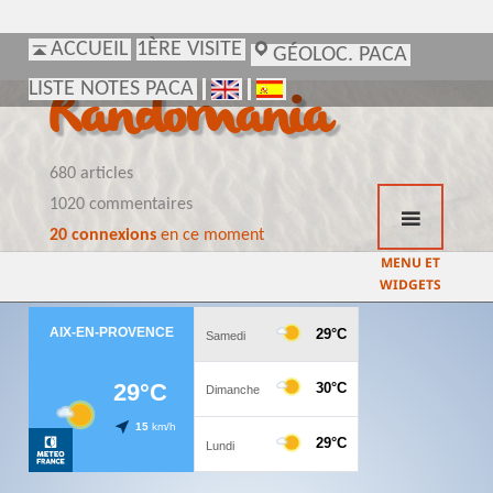
ACCUEIL
ACCUEIL
1ÈRE VISITE
1ÈRE VISITE
GÉOLOC. PACA
GÉOLOC. PACA
LISTE NOTES PACA
LISTE NOTES PACA
Randomania
680 articles
1020 commentaires
20 connexions
en ce moment
MENU ET
WIDGETS