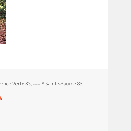
s
ovence Verte 83
,
----- * Sainte-Baume 83
,
la croix des Béguines