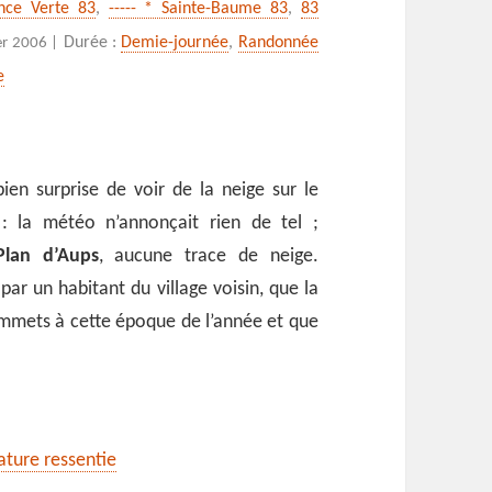
ence Verte 83
,
----- * Sainte-Baume 83
,
83
des Béguines
Durée :
Demie-journée
,
Randonnée
er 2006 |
e
bien surprise de voir de la neige sur le
: la météo n’annonçait rien de tel ;
Plan d’Aups
, aucune trace de neige.
par un habitant du village voisin, que la
ommets à cette époque de l’année et que
rature ressentie