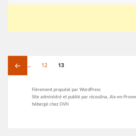
Pagination
Page
Page
PAGE
des
1
…
12
13
publications
Page
Fièrement propulsé par WordPress
Site administré et publié par nicoulina, Aix-en-Prov
précédente
hébergé chez OVH