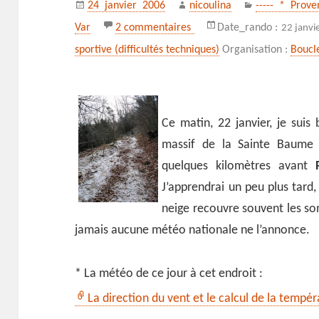
Publié
Auteur
Catégories
24 janvier 2006
nicoulina
----- * Prov
le
sur De la neige à la croix 
Var
2 commentaires
Date_rando :
22 janvi
sportive (difficultés techniques)
Organisation :
Boucl
Ce matin, 22 janvier, je suis 
massif de la Sainte Baume 
quelques kilomètres avant
J’apprendrai un peu plus tard, 
neige recouvre souvent les s
jamais aucune météo nationale ne l’annonce.
* La météo de ce jour à cet endroit :
La direction du vent et le calcul de la tempé