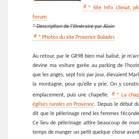
* Site Info climat, p
forum
* Description de l’itinéraire par Alain
* Photos du site
Provence Balades
Au retour, par le GR98 bien mal balisé, je m’ar
devine ma voiture garée au parking de l’hostel
que les anges, sept fois par jour, élevaient M
la montagne, pour qu’elle y prie. On y constr
emplacement, puis une chapelle.
* La chap
églises rurales en Provence
. Depuis le début 
dit que le pèlerinage rend les femmes fécondes
Ce lieu de pélerinage attire beaucoup de mon
temps de manger un petit quelque chose avant l