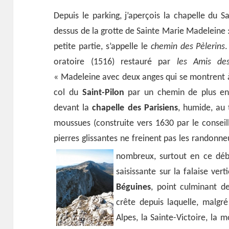
Depuis le parking, j’aperçois la chapelle du Sa
dessus de la grotte de Sainte Marie Madeleine : c
petite partie, s’appelle le
chemin des Pèlerins
oratoire (1516) restauré par
les Amis des
« Madeleine avec deux anges qui se montrent à 
col du
Saint-Pilon
par un chemin de plus en
devant la
chapelle des Parisiens
, humide, au 
moussues (construite vers 1630 par le conseill
pierres glissantes ne freinent pas les rando
nombreux, surtout en ce déb
saisissante sur la falaise vert
Béguines
, point culminant de
crête depuis laquelle, malgré
Alpes, la Sainte-Victoire, la