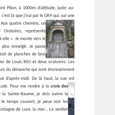
int Pilon, à 1000m d’altitude, juste au-
’est là que j’irai par le GR9 qui, sur une
.
Aux quatre chemins, un
 Oratoires
, représente
elle ». Je monte vers le
 plus enneigé. Je passe
toit de planches de bois
er de Louis XIII) et deux oratoires. Les
nneurs du dimanche qui sont étonnamment
ut d’après-midi.
De là haut, la vue est
icale.
Pour me rendre à la
croix des
 la Sainte-Baume, je dois suivre la
 le temps couvert, je peux voir les
 montagne de Lure, la mer… Le sentier