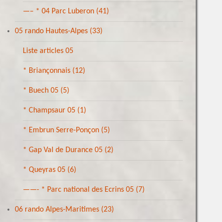
—– * 04 Parc Luberon
(41)
05 rando Hautes-Alpes
(33)
Liste articles 05
* Briançonnais
(12)
* Buech 05
(5)
* Champsaur 05
(1)
* Embrun Serre-Ponçon
(5)
* Gap Val de Durance 05
(2)
* Queyras 05
(6)
——- * Parc national des Ecrins 05
(7)
06 rando Alpes-Maritimes
(23)