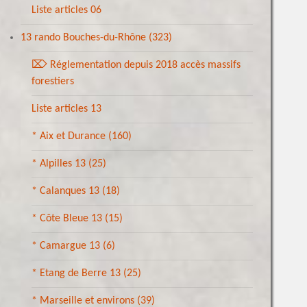
Liste articles 06
13 rando Bouches-du-Rhône
(323)
⌦ Réglementation depuis 2018 accès massifs
forestiers
Liste articles 13
* Aix et Durance
(160)
* Alpilles 13
(25)
* Calanques 13
(18)
* Côte Bleue 13
(15)
* Camargue 13
(6)
* Etang de Berre 13
(25)
* Marseille et environs
(39)