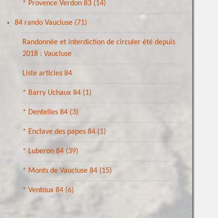
* Provence Verdon 83
(14)
84 rando Vaucluse
(71)
Randonnée et interdiction de circuler été depuis
2018 : Vaucluse
Liste articles 84
* Barry Uchaux 84
(1)
* Dentelles 84
(3)
* Enclave des papes 84
(1)
* Luberon 84
(39)
* Monts de Vaucluse 84
(15)
* Ventoux 84
(6)