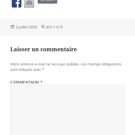
Publié
Taille
3 juillet 2020
655 × 619
le
réelle
Laisser un commentaire
Votre adresse e-mail ne sera pas publiée.
Les champs obligatoires
sont indiqués avec
*
COMMENTAIRE
*