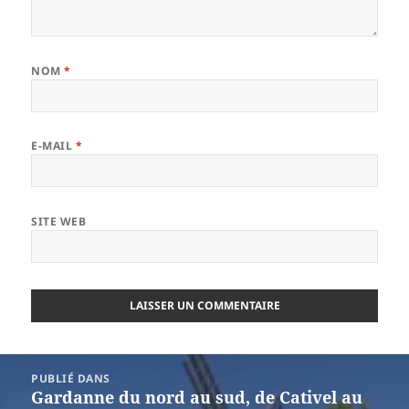
NOM
*
E-MAIL
*
SITE WEB
Navigation
PUBLIÉ DANS
de
Gardanne du nord au sud, de Cativel au
l’article