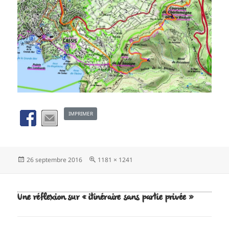
IMPRIMER
Publié
Taille
26 septembre 2016
1181 × 1241
le
réelle
Une réflexion sur « itinéraire sans partie privée »