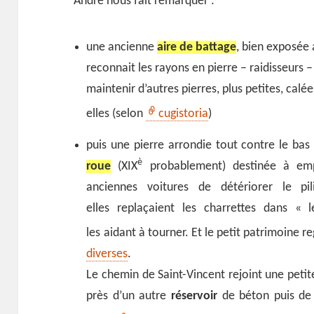
André nous fait remarquer :
une ancienne
aire de battage
, bien exposée 
reconnait les rayons en pierre – raidisseurs 
maintenir d’autres pierres, plus petites, calé
elles (selon
cugistoria
)
puis une pierre arrondie tout contre le bas 
è
roue
(XIX
probablement) destinée à emp
anciennes voitures de détériorer le pil
elles replaçaient les charrettes dans «
les aidant à tourner. Et le petit patrimoine 
diverses
.
Le chemin de Saint-Vincent rejoint une petit
près d’un autre
réservoir
de béton puis de l