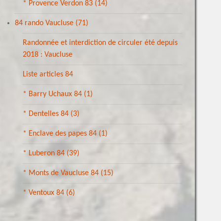
* Provence Verdon 83
(14)
84 rando Vaucluse
(71)
Randonnée et interdiction de circuler été depuis
2018 : Vaucluse
Liste articles 84
* Barry Uchaux 84
(1)
* Dentelles 84
(3)
* Enclave des papes 84
(1)
* Luberon 84
(39)
* Monts de Vaucluse 84
(15)
* Ventoux 84
(6)