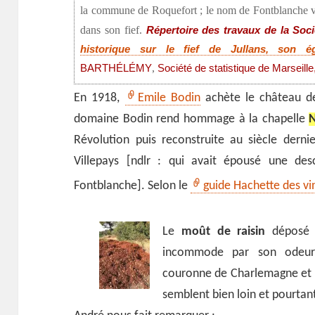
la commune de Roquefort ; le nom de Fontblanche vie
dans son fief.
Répertoire des travaux de la Soci
historique sur le fief de Jullans, son é
,
BARTHÉLÉMY
Société de statistique de Marseille
En 1918,
Emile Bodin
achète le château de
domaine Bodin rend hommage à la chapelle
N
Révolution puis reconstruite au siècle dernie
Villepays [ndlr : qui avait épousé une de
Fontblanche]. Selon le
guide Hachette des vi
Le
moût de raisin
déposé e
incommode par son odeur 
couronne de Charlemagne et 
semblent bien loin et pourtant