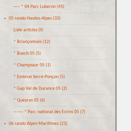
—– * 04 Parc Luberon
(41)
05 rando Hautes-Alpes
(33)
Liste articles 05
* Briançonnais
(12)
* Buech 05
(5)
* Champsaur 05
(1)
* Embrun Serre-Ponçon
(5)
* Gap Val de Durance 05
(2)
* Queyras 05
(6)
——- * Parc national des Ecrins 05
(7)
06 rando Alpes-Maritimes
(23)