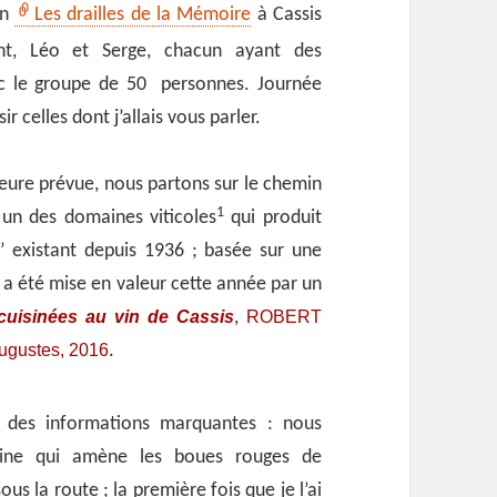
on
Les drailles de la Mémoire
à Cassis
nt, Léo et Serge, chacun ayant des
vec le groupe de 50 personnes. Journée
r celles dont j’allais vous parler.
heure prévue, nous partons sur le chemin
1
 un des domaines viticoles
qui produit
is’ existant depuis 1936 ; basée sur une
 a été mise en valeur cette année par un
cuisinées au vin de Cassis
ROBERT
,
Augustes, 2016
.
des informations marquantes : nous
line qui amène les boues rouges de
us la route ; la première fois que je l’ai