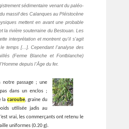
egistrement sédimentaire venant du paléo-
e du massif des Calanques au Pléistocène
hysiques mettent en avant une probable
et la rivière souterraine du Bestouan. Les
e interprétation et montrent qu’il s’agit
s le temps […]. Cependant l’analyse des
uillés (Ferme Blanche et Fontblanche)
 l’Homme depuis l’Âge du fer.
à notre passage ; une
 pas dans un enclos ;
e la
caroube
, graine du
oids utilisée jadis au
C’est vrai, les commerçants ont retenu le
aille uniformes (0.20 g).