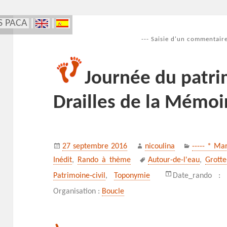
S PACA
--- Saisie d'un commentaire
Journée du patri
Drailles de la Mémoi
Publié
Auteur
Catégories
27 septembre 2016
nicoulina
----- * Ma
le
Mots-
Inédit
,
Rando à thème
Autour-de-l'eau
,
Grotte
clés
Patrimoine‑civil
,
Toponymie
Date_rando 
Organisation :
Boucle