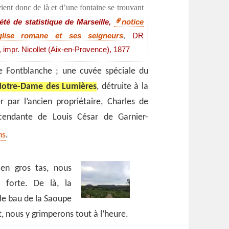
nt donc de là et d’une fontaine se trouvant
été de statistique de Marseille,
notice
,
glise romane et ses seigneurs
DR
, impr. Nicollet (Aix-en-Provence), 1877
 Fontblanche ; une cuvée spéciale du
otre-Dame des Lumières
, détruite à la
r par l’ancien propriétaire, Charles de
scendante de Louis César de Garnier-
ns
.
n gros tas, nous
forte. De là, la
le bau de la Saoupe
, nous y grimperons tout à l’heure.