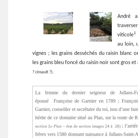
André a 
traver
1
viticole
au loin, 
vignes ; les grains desséchés du raisin blanc 
les grains bleu foncé du raisin noir sont gros e
? cinsault ?).
La femme du dernier seigneur de Jullans-F
épousé Françoise de Garnier en 1789 ; Françoise 
Garnier, conseiller et secrétaire du roi, issu d’une fa
hérite de ce domaine situé au Plan, sur la route de
; l’arriè
section
Le Plan
– état de section images 24 à 28)
frères vers 1580 donnant naissance à Jullans-Saint-A