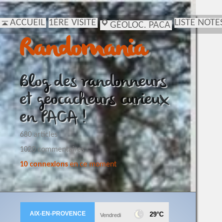
ACCUEIL
1ÈRE VISITE
LISTE NOTE
GÉOLOC. PACA
Randomania
Blog des randonneurs
et geocacheurs curieux
en PACA !
680 articles
1020 commentaires
10 connexions
en ce moment