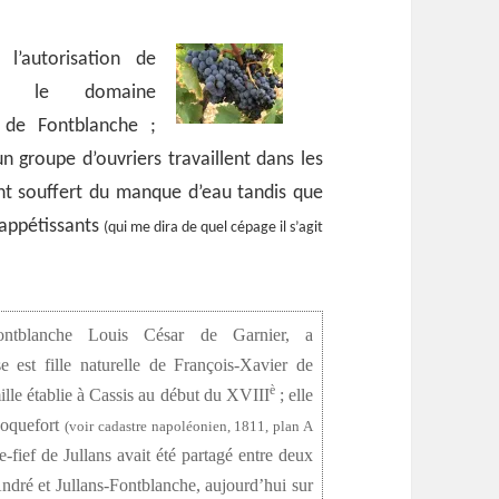
l’autorisation de
ser le domaine
de Fontblanche ;
un groupe d’ouvriers travaillent dans les
ont souffert du manque d’eau tandis que
t appétissants
(qui me dira de quel cépage il s’agit
ontblanche Louis César de Garnier, a
est fille naturelle de François-Xavier de
è
mille établie à Cassis au début du XVIII
; elle
 Roquefort
(voir cadastre napoléonien, 1811, plan A
re-fief de Jullans avait été partagé entre deux
ndré et Jullans-Fontblanche, aujourd’hui sur