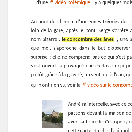
d’une
vidéo polémique
il y a quelques moi
Au bout du chemin, d’anciennes
trémies
des c
loin de la gare, après le pont, Serge s’arrête
nom bizarre :
le concombre des ânes
; une p
que moi, s’approche dans le but d’observer l
surprise ; elle ne comprend pas ce qui s’est pas
s’est ouvert, a provoqué une explosion qui proj
plutôt grâce à la gravité, au vent, ou à l’eau, q
qui n’ont rien vu, voir la
vidéo sur le concomb
André m’interpelle, avec ce co
passons devant la maison de 
avec sa tourelle. Ce toponyme
cette carte et celle d’aujourd