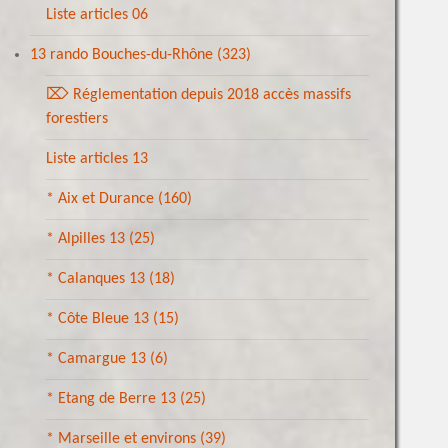
Liste articles 06
13 rando Bouches-du-Rhône
(323)
⌦ Réglementation depuis 2018 accès massifs
forestiers
Liste articles 13
* Aix et Durance
(160)
* Alpilles 13
(25)
* Calanques 13
(18)
* Côte Bleue 13
(15)
* Camargue 13
(6)
* Etang de Berre 13
(25)
* Marseille et environs
(39)