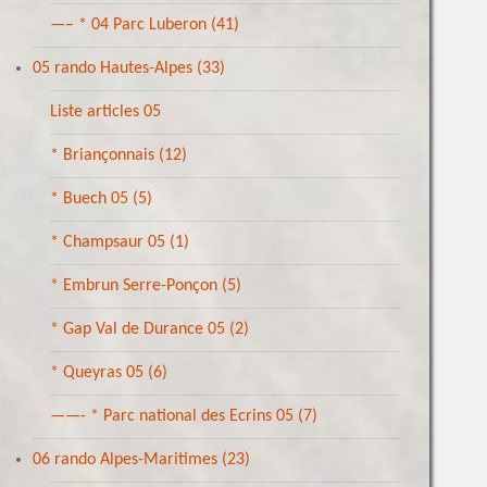
—– * 04 Parc Luberon
(41)
05 rando Hautes-Alpes
(33)
Liste articles 05
* Briançonnais
(12)
* Buech 05
(5)
* Champsaur 05
(1)
* Embrun Serre-Ponçon
(5)
* Gap Val de Durance 05
(2)
* Queyras 05
(6)
——- * Parc national des Ecrins 05
(7)
06 rando Alpes-Maritimes
(23)