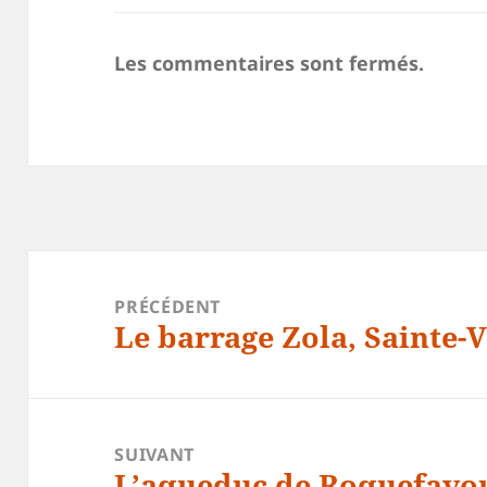
Les commentaires sont fermés.
Navigation
de
PRÉCÉDENT
l’article
Le barrage Zola, Sainte-V
Article
précédent :
SUIVANT
L’aqueduc de Roquefavo
Article