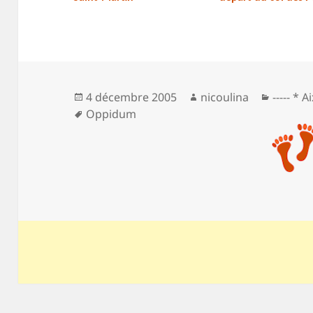
Publié
Auteur
Catégor
4 décembre 2005
nicoulina
----- * 
le
Mots-
Oppidum
clés