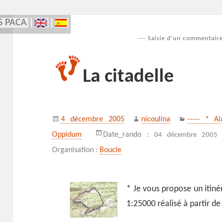
S PACA
--- Saisie d'un commentaire
La citadelle
Publié
Auteur
Catégories
4 décembre 2005
nicoulina
----- * A
le
Oppidum
Date_rando :
04 décembre 2005 
Organisation :
Boucle
* Je vous propose un itiné
1:25000 réalisé à partir d