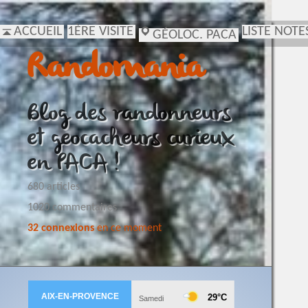
ACCUEIL
1ÈRE VISITE
LISTE NOTE
GÉOLOC. PACA
Randomania
Blog des randonneurs
et geocacheurs curieux
en PACA !
680 articles
1020 commentaires
32 connexions
en ce moment