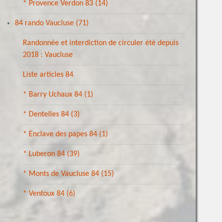
* Provence Verdon 83
(14)
84 rando Vaucluse
(71)
Randonnée et interdiction de circuler été depuis
2018 : Vaucluse
Liste articles 84
* Barry Uchaux 84
(1)
* Dentelles 84
(3)
* Enclave des papes 84
(1)
* Luberon 84
(39)
* Monts de Vaucluse 84
(15)
* Ventoux 84
(6)