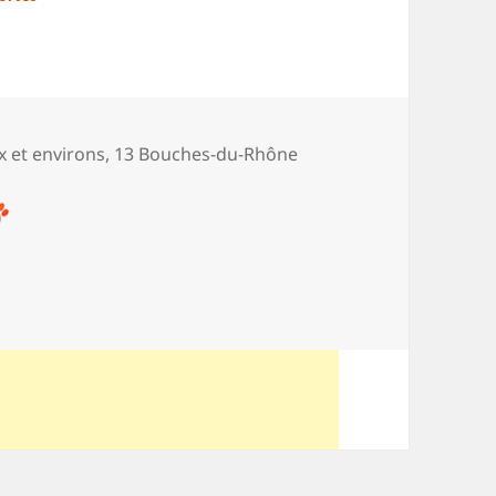
ies
Aix et environs
,
13 Bouches-du-Rhône