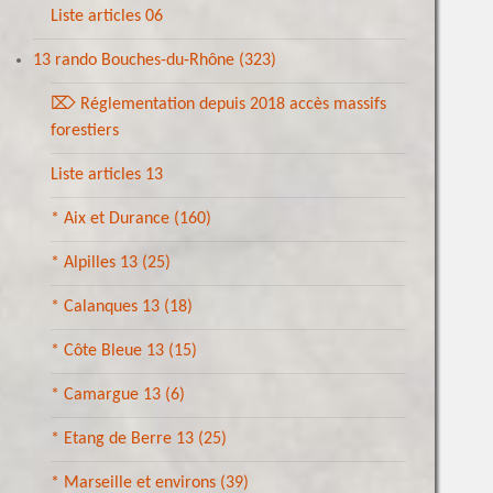
Liste articles 06
13 rando Bouches-du-Rhône
(323)
⌦ Réglementation depuis 2018 accès massifs
forestiers
Liste articles 13
* Aix et Durance
(160)
* Alpilles 13
(25)
* Calanques 13
(18)
* Côte Bleue 13
(15)
* Camargue 13
(6)
* Etang de Berre 13
(25)
* Marseille et environs
(39)