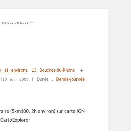
 en bas de page ---
Mots-
ix et environs
,
13 Bouches-du-Rhône
clés
Durée :
Demie-journée
|
10 juin 2006 |
raire (5km100, 2h environ) sur carte IGN
e CartoExplorer