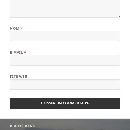
NOM
*
E-MAIL
*
SITE WEB
Navigation
PUBLIÉ DANS
de