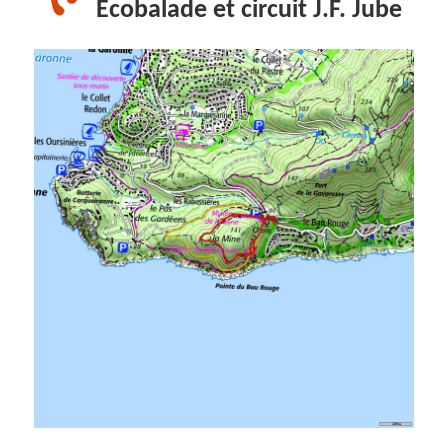
Ecobalade et circuit J.F. Jube