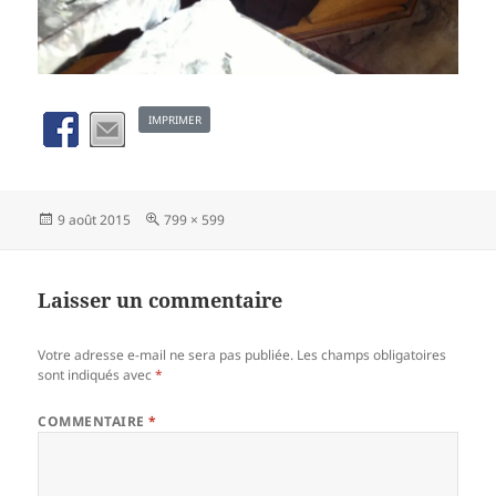
IMPRIMER
Publié
Taille
9 août 2015
799 × 599
le
réelle
Laisser un commentaire
Votre adresse e-mail ne sera pas publiée.
Les champs obligatoires
sont indiqués avec
*
COMMENTAIRE
*