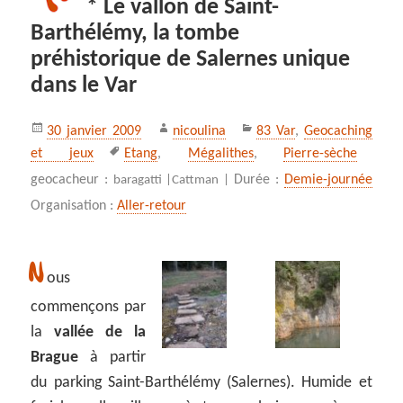
* Le vallon de Saint-
Barthélémy, la tombe
préhistorique de Salernes unique
dans le Var
Publié
Auteur
Catégories
30 janvier 2009
nicoulina
83 Var
,
Geocaching
le
Mots-
et jeux
Etang
,
Mégalithes
,
Pierre-sèche
clés
geocacheur :
Durée :
Demie-journée
baragatti |
Cattman |
Organisation :
Aller-retour
N
ous
commençons par
la
vallée de la
Brague
à partir
du parking Saint-Barthélémy (Salernes). Humide et