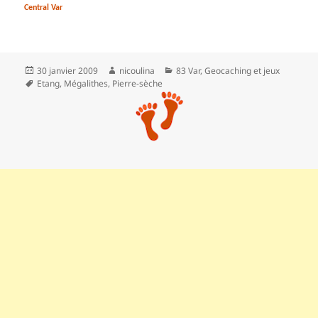
Central Var
Publié
Auteur
Catégories
30 janvier 2009
nicoulina
83 Var
,
Geocaching et jeux
le
Mots-
Etang
,
Mégalithes
,
Pierre-sèche
clés