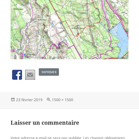
IMPRIMER
Publié
Taille
23 février 2019
1500 × 1500
le
réelle
Laisser un commentaire
Votre adresse e-mail ne sera pas publiée.
Les champs obligatoires