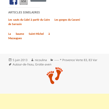
ARTICLES SIMILAIRES
Les sauts du Cabri à partir du Caïre
Les gorges du Carami
de Sarrasin
La baume Saint-Michel à
Mazaugues
Publié
Auteur
Catégories
5 juin 2013
nicoulina
----- * Provence Verte 83
,
83 Var
le
Mots-
Autour-de-l'eau
,
Grotte-aven
clés