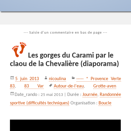
--- Saisie d'un commentaire en bas de page ---
Les gorges du Carami par le
claou de la Chevalière (diaporama)
Publié
Auteur
Catégories
5 juin 2013
nicoulina
----- * Provence Verte
le
Mots-
83
,
83 Var
Autour-de-l'eau
,
Grotte-aven
clés
Date_rando :
Durée :
Journée
,
Randonnée
25 mai 2013 |
sportive (difficultés techniques)
Organisation :
Boucle