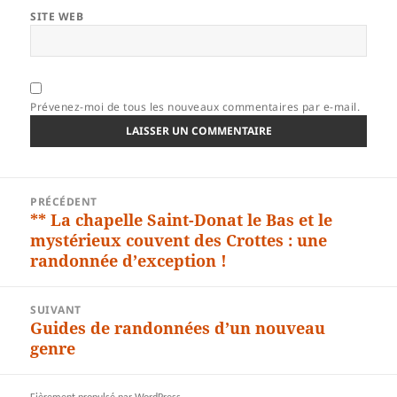
SITE WEB
Prévenez-moi de tous les nouveaux commentaires par e-mail.
Navigation
PRÉCÉDENT
de
** La chapelle Saint-Donat le Bas et le
Article
l’article
mystérieux couvent des Crottes : une
précédent :
randonnée d’exception !
SUIVANT
Guides de randonnées d’un nouveau
Article
genre
suivant :