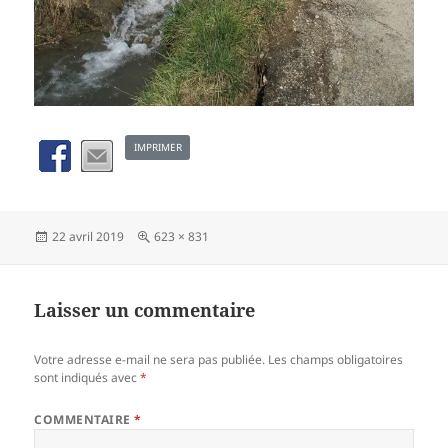
IMPRIMER
Publié
Taille
22 avril 2019
623 × 831
le
réelle
Laisser un commentaire
Votre adresse e-mail ne sera pas publiée.
Les champs obligatoires
sont indiqués avec
*
COMMENTAIRE
*