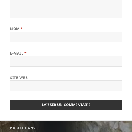
NOM
*
E-MAIL
*
SITE WEB
Navigation
PUBLIÉ DANS
de