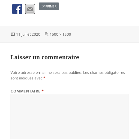
IMPRIMER
Publié
Taille
11 juillet 2020
1500 × 1500
le
réelle
Laisser un commentaire
Votre adresse e-mail ne sera pas publiée.
Les champs obligatoires
sont indiqués avec
*
COMMENTAIRE
*