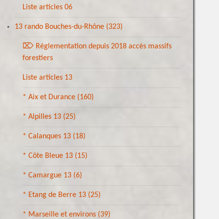
Liste articles 06
13 rando Bouches-du-Rhône
(323)
⌦ Réglementation depuis 2018 accès massifs
forestiers
Liste articles 13
* Aix et Durance
(160)
* Alpilles 13
(25)
* Calanques 13
(18)
* Côte Bleue 13
(15)
* Camargue 13
(6)
* Etang de Berre 13
(25)
* Marseille et environs
(39)