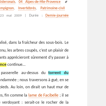
Mots-
isteronais
,
04 Alpes-de-Hte-Provence
clés
ampignon
,
Invertébrés
,
Patrimoine‑civil
nières à Clamensane
Durée :
Demie-journée
23 mai 2009 |
alisé, dans la fraîcheur des sous-bois. Le
enu, les arbres coupés, c’est un plaisir de
fants apprécieront sûrement d’y passer à
ence
continue…
 passerelle au-dessus du
torrent du
ndamnée ; nous traversons à gué, en se
pieds. Au loin, on dirait un haut mur de
nes, fin comme la
lame de Facibelle
; il se
e verdoyant : serait-ce le rocher de la