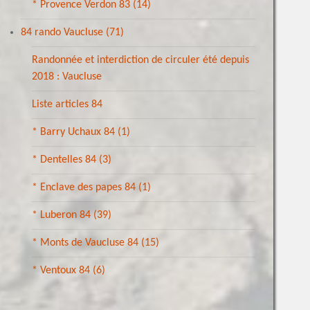
* Provence Verdon 83
(14)
84 rando Vaucluse
(71)
Randonnée et interdiction de circuler été depuis
2018 : Vaucluse
Liste articles 84
* Barry Uchaux 84
(1)
* Dentelles 84
(3)
* Enclave des papes 84
(1)
* Luberon 84
(39)
* Monts de Vaucluse 84
(15)
* Ventoux 84
(6)