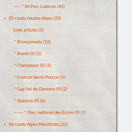
—– * 04 Parc Luberon
(41)
05 rando Hautes-Alpes
(33)
Liste articles 05
* Briançonnais
(12)
* Buech 05
(5)
* Champsaur 05
(1)
* Embrun Serre-Ponçon
(5)
* Gap Val de Durance 05
(2)
* Queyras 05
(6)
——- * Parc national des Ecrins 05
(7)
06 rando Alpes-Maritimes
(23)