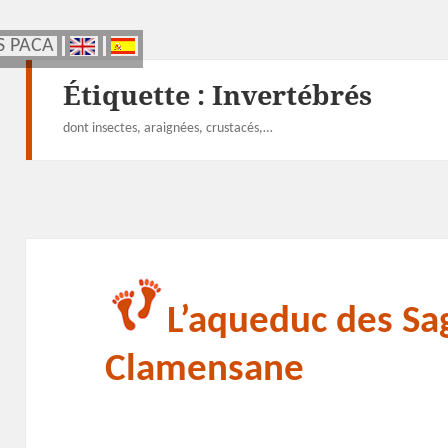
S PACA
S PACA
Étiquette :
Invertébrés
dont insectes, araignées, crustacés,…
L’aqueduc des Sa
Clamensane