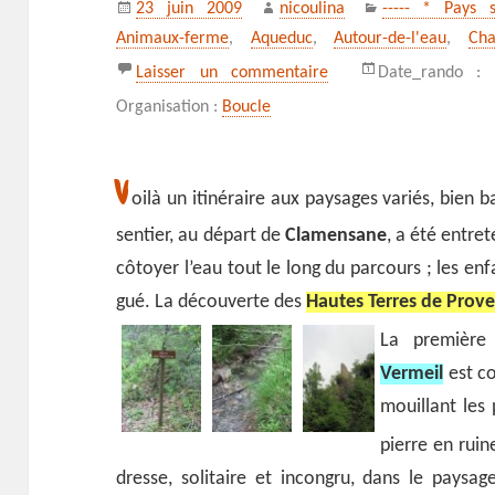
Publié
Auteur
Catégories
23 juin 2009
nicoulina
----- * Pays s
le
Animaux-ferme
,
Aqueduc
,
Autour-de-l'eau
,
Ch
sur L’aqueduc des Sag
Laisser un commentaire
Date_rando :
Organisation :
Boucle
V
oilà un itinéraire aux paysages variés, bien b
sentier, au départ de
Clamensane
, a été entret
côtoyer l’eau tout le long du parcours ; les en
gué. La découverte des
Hautes Terres de Prov
La première
Vermeil
est co
mouillant les 
pierre en rui
dresse, solitaire et incongru, dans le paysag