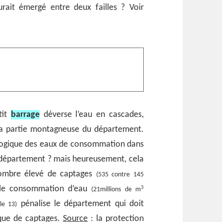
rait émergé entre deux failles ? Voir
tit
barrage
déverse l’eau en cascades,
 la partie montagneuse du département.
ologique des eaux de consommation dans
 département ? mais heureusement, cela
nombre élevé de captages
(535 contre 145
ble consommation d’eau
3
(21millions de m
pénalise le département qui doit
le 13)
que de captages.
Source
: la protection