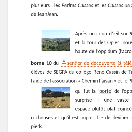
plusieurs : les
Petites Caisses
et les
Caisses de
de JeanJean.
Après un coup d’œil sur
S
et la tour des Opies, nou
haute de l’oppidum (l’acr
borne 10
du
sentier de découverte (à télé
élèves de SEGPA du collège René Cassin de T
l’aide de l’association « Chemin Faisan » et le 
qui fut la ‘
porte
‘ de l’op
surprise ! une vaste
espace plutôt plat coinc
rocheuses et qu’il est impossible de deviner
pieds.