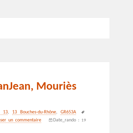
eanJean, Mouriès
Mots-
s 13
,
13 Bouches-du-Rhône
,
GR653A
clés
sur Les Caisses de JeanJean, Mouriès
sser un commentaire
Date_rando :
19