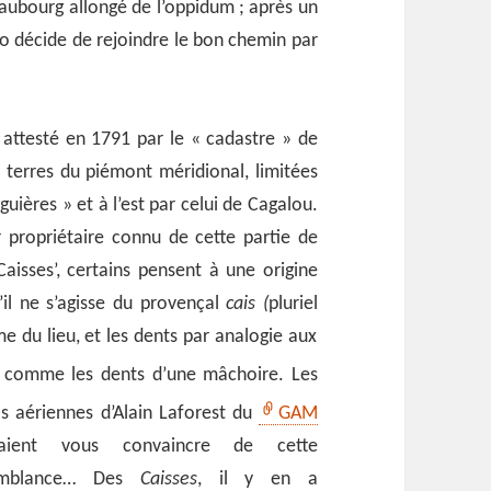
faubourg allongé de l’oppidum ; après un
o décide de rejoindre le bon chemin par
 attesté en 1791 par le « cadastre » de
s terres du piémont méridional, limitées
ières » et à l’est par celui de Cagalou.
r propriétaire connu de cette partie de
aisses’, certains pensent à une origine
u’il ne s’agisse du provençal
cais (
pluriel
me du lieu, et les dents par analogie aux
e comme les dents d’une mâchoire.
Les
s aériennes d’Alain Laforest du
GAM
raient vous convaincre de cette
emblance… Des
Caisses
, il y en a