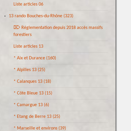
Liste articles 06
13 rando Bouches-du-Rhône
(323)
⌦ Réglementation depuis 2018 accès massifs
forestiers
Liste articles 13
* Aix et Durance
(160)
* Alpilles 13
(25)
* Calanques 13
(18)
* Côte Bleue 13
(15)
* Camargue 13
(6)
* Etang de Berre 13
(25)
* Marseille et environs
(39)