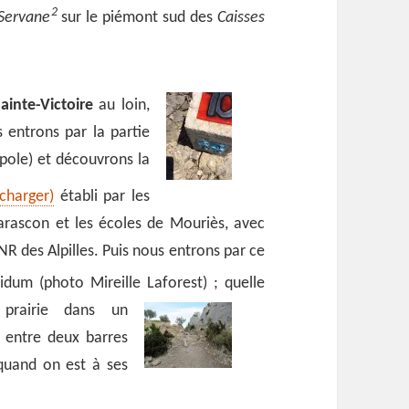
2
 Servane
sur le piémont sud des
Caisses
ainte-Victoire
au loin,
s entrons par la partie
opole) et découvrons la
charger)
établi par les
arascon et les écoles de Mouriès, avec
PNR des Alpilles. Puis nous entrons par ce
pidum (photo Mireille Laforest) ;
quelle
 prairie dans un
é entre deux barres
 quand on est à ses