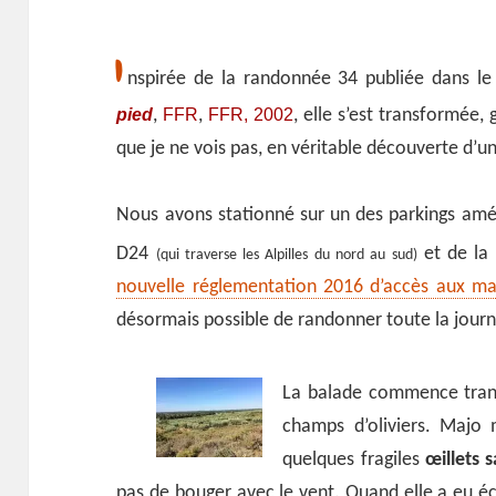
I
nspirée de la randonnée 34 publiée dans l
pied
FFR
FFR, 2002
,
,
, elle s’est transformée,
que je ne vois pas, en véritable découverte d’
Nous avons stationné sur un des parkings amé
D24
et de la 
(qui traverse les Alpilles du nord au sud)
nouvelle réglementation 2016 d’accès aux mas
désormais possible de randonner toute la jour
La balade commence tranq
champs d’oliviers. Majo 
quelques fragiles
œillets 
pas de bouger avec le vent. Quand elle a eu é