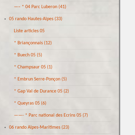
—– * 04 Parc Luberon
(41)
05 rando Hautes-Alpes
(33)
Liste articles 05
* Briançonnais
(12)
* Buech 05
(5)
* Champsaur 05
(1)
* Embrun Serre-Ponçon
(5)
* Gap Val de Durance 05
(2)
* Queyras 05
(6)
——- * Parc national des Ecrins 05
(7)
06 rando Alpes-Maritimes
(23)