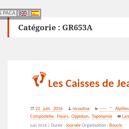
S PACA
S PACA
Catégorie :
GR653A
Les Caisses de J
Publié
Auteur
Catégories
22 juin 2016
nicoulina
----- * Alpille
le
Compostelle
,
Fleurs
,
Oppidum
,
Toponymie
Lai
Durée :
Journée
Organisation :
Boucle
juin 2016 |