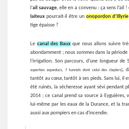
l’
ail sauvage
, elle en a convenu : ça sens l’ail 
laiteux
pourrait-il être un
onopordon d’Illyrie
tige épaisse ?
Le
canal des Baux
que nous allons suivre trè
abondamment ; nous sommes dans la période d
l’irrigation. Son parcours, d’une longueur de
, d
superbes aqueducs, 7 tunnels dont celui des clapiers]
tantôt au cœur, tantôt à ses pieds. Sans lui, il 
été ruinés, la sécheresse ayant sévi pendant pl
2014 ; ce canal prend sa source à Eyguières, v
lui-même par les eaux de la Durance, et la trans
aussi aux pompiers en cas d’incendie.