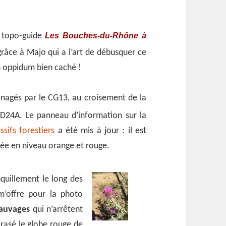
Les Bouches-du-Rhône à
e topo-guide
 grâce à Majo qui a l’art de débusquer ce
un oppidum bien caché !
nagés par le CG13, au croisement de la
D24A. Le panneau d’information sur la
sifs forestiers
a été mis à jour : il est
née en niveau orange et rouge.
uillement le long des
m’offre pour la photo
sauvages
qui n’arrêtent
crasé le globe rouge de