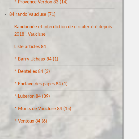
* Provence Verdon 83
(14)
84 rando Vaucluse
(71)
Randonnée et interdiction de circuler été depuis
2018 : Vaucluse
Liste articles 84
* Barry Uchaux 84
(1)
* Dentelles 84
(3)
* Enclave des papes 84
(1)
* Luberon 84
(39)
* Monts de Vaucluse 84
(15)
* Ventoux 84
(6)