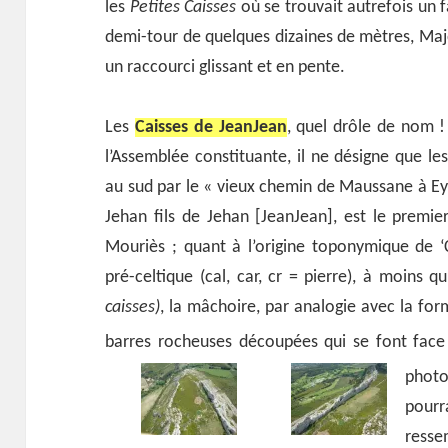
les
Petites Caisses
où se trouvait autrefois un 
demi-tour de quelques dizaines de mètres, Maj
un raccourci glissant et en pente.
Les
Caisses de JeanJean
, quel drôle de nom !
l’Assemblée constituante, il ne désigne que le
au sud par le « vieux chemin de Maussane à Eygu
Jehan fils de Jehan [JeanJean], est le premie
Mouriès ; quant à l’origine toponymique de ‘C
pré-celtique (cal, car, cr = pierre), à moins q
caisses)
, la mâchoire, par analogie avec la for
barres rocheuses découpées qui se font fac
photo
pour
ress