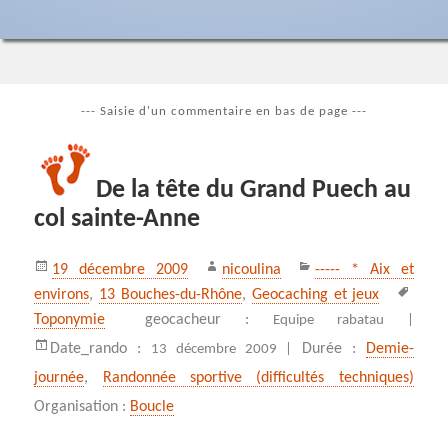
--- Saisie d'un commentaire en bas de page ---
De la tête du Grand Puech au
col sainte-Anne
Publié
Auteur
Catégories
19 décembre 2009
nicoulina
----- * Aix et
le
Mots
environs
,
13 Bouches-du-Rhône
,
Geocaching et jeux
clés
Toponymie
geocacheur :
Equipe rabatau |
Date_rando :
Durée :
Demie-
13 décembre 2009 |
journée
,
Randonnée sportive (difficultés techniques)
Organisation :
Boucle