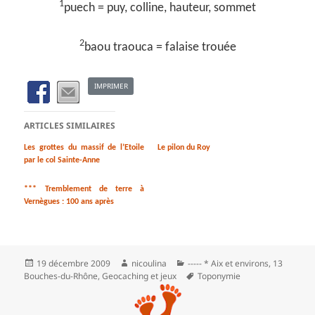
1
puech = puy, colline, hauteur, sommet
2
baou traouca = falaise trouée
IMPRIMER
ARTICLES SIMILAIRES
Les grottes du massif de l’Etoile
Le pilon du Roy
par le col Sainte-Anne
*** Tremblement de terre à
Vernègues : 100 ans après
Publié
Auteur
Catégories
19 décembre 2009
nicoulina
----- * Aix et environs
,
13
le
Mots-
Bouches-du-Rhône
,
Geocaching et jeux
Toponymie
clés