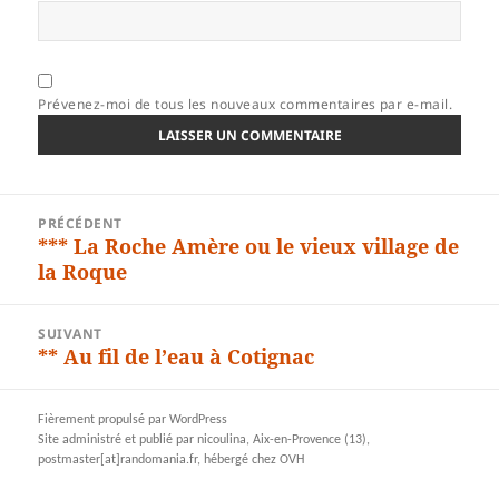
Prévenez-moi de tous les nouveaux commentaires par e-mail.
Navigation
PRÉCÉDENT
de
*** La Roche Amère ou le vieux village de
Article
l’article
la Roque
précédent :
SUIVANT
** Au fil de l’eau à Cotignac
Article
suivant :
Fièrement propulsé par WordPress
Site administré et publié par nicoulina, Aix-en-Provence (13),
postmaster[at]randomania.fr, hébergé chez OVH