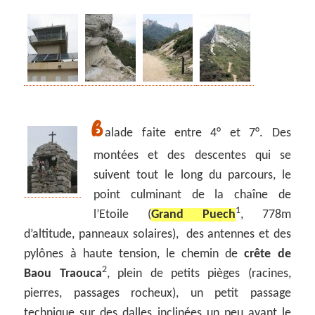
B
alade faite entre 4° et 7°. Des
montées et des descentes qui se
suivent tout le long du parcours, le
point culminant de la chaîne de
1
l’Etoile (
Grand Puech
, 778m
d’altitude, panneaux solaires), des antennes et des
pylônes à haute tension, le chemin de
crête de
2
Baou Traouca
, plein de petits pièges (racines,
pierres, passages rocheux), un petit passage
technique sur des dalles inclinées un peu avant le