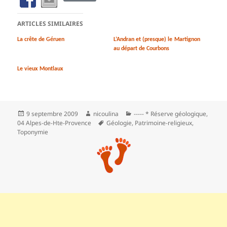
ARTICLES SIMILAIRES
La crête de Géruen
L’Andran et (presque) le Martignon
au départ de Courbons
Le vieux Montlaux
Publié
Auteur
Catégories
9 septembre 2009
nicoulina
----- * Réserve géologique
,
le
Mots-
04 Alpes-de-Hte-Provence
Géologie
,
Patrimoine-religieux
,
clés
Toponymie