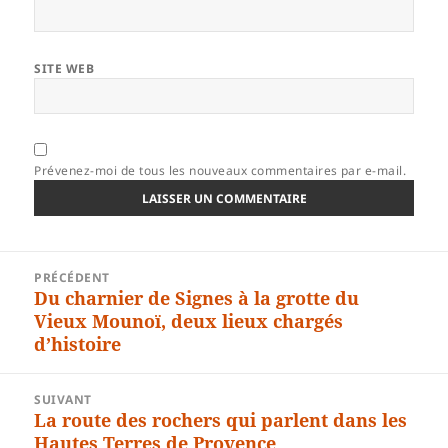
SITE WEB
Prévenez-moi de tous les nouveaux commentaires par e-mail.
Navigation
PRÉCÉDENT
de
Du charnier de Signes à la grotte du
Article
l’article
Vieux Mounoï, deux lieux chargés
précédent :
d’histoire
SUIVANT
La route des rochers qui parlent dans les
Article
Hautes Terres de Provence