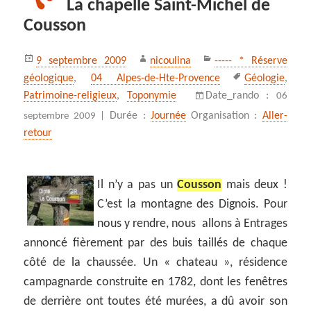
La chapelle Saint-Michel de
Cousson
Publié
Auteur
Catégories
9 septembre 2009
nicoulina
----- * Réserve
le
Mots-
géologique
,
04 Alpes-de-Hte-Provence
Géologie
,
clés
Patrimoine-religieux
,
Toponymie
Date_rando :
06
Durée :
Journée
Organisation :
Aller-
septembre 2009 |
retour
Il n’y a pas un
Cousson
mais deux !
C’est la montagne des Dignois. Pour
nous y rendre, nous allons à Entrages
annoncé fièrement par des buis taillés de chaque
côté de la chaussée. Un « chateau », résidence
campagnarde construite en 1782, dont les fenêtres
de derrière ont toutes été murées, a dû avoir son