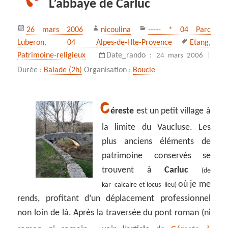
L’abbaye de Carluc
Publié
Auteur
Catégories
26 mars 2006
nicoulina
----- * 04 Parc
le
Mots-
Luberon
,
04 Alpes-de-Hte-Provence
Etang
,
clés
Patrimoine-religieux
Date_rando :
24 mars 2006 |
Durée :
Balade (2h)
Organisation :
Boucle
C
éreste
est un petit village à
la limite du Vaucluse. Les
plus anciens éléments de
patrimoine conservés se
trouvent à
Carluc
(de
où je me
kar=calcaire et locus=lieu)
rends, profitant d’un déplacement professionnel
non loin de là. Après la traversée du pont roman (ni