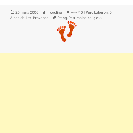
Publié
Auteur
Catégories
26 mars 2006
nicoulina
----- * 04 Parc Luberon
,
04
le
Mots-
Alpes-de-Hte-Provence
Etang
,
Patrimoine-religieux
clés