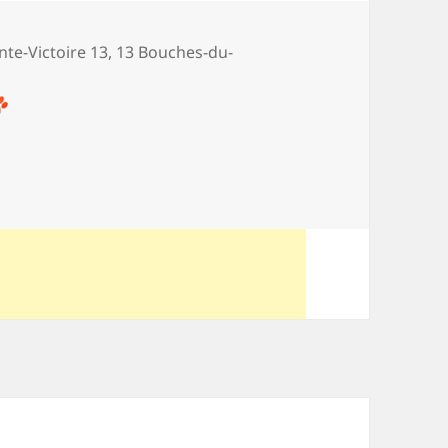
es
ainte-Victoire 13
,
13 Bouches-du-