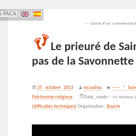
S PACA
--- Saisie d'un commentaire
Le prieuré de Sai
pas de la Savonnette
Publié
Auteur
Catégories
25 octobre 2013
nicoulina
----- * Sai
le
Patrimoine-religieux
Date_rando :
19 octobre 
(difficultés techniques)
Organisation :
Boucle