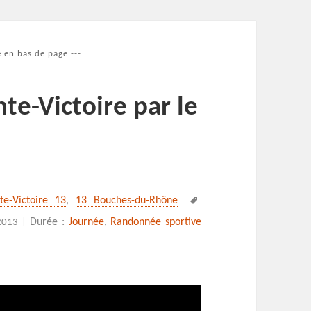
 en bas de page ---
nte-Victoire par le
Mots-
nte-Victoire 13
,
13 Bouches-du-Rhône
clés
Durée :
Journée
,
Randonnée sportive
2013 |