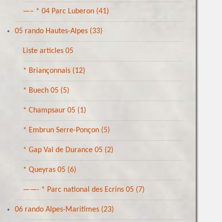
—– * 04 Parc Luberon
(41)
05 rando Hautes-Alpes
(33)
Liste articles 05
* Briançonnais
(12)
* Buech 05
(5)
* Champsaur 05
(1)
* Embrun Serre-Ponçon
(5)
* Gap Val de Durance 05
(2)
* Queyras 05
(6)
——- * Parc national des Ecrins 05
(7)
06 rando Alpes-Maritimes
(23)