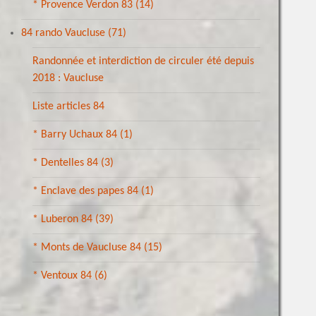
* Provence Verdon 83
(14)
84 rando Vaucluse
(71)
Randonnée et interdiction de circuler été depuis
2018 : Vaucluse
Liste articles 84
* Barry Uchaux 84
(1)
* Dentelles 84
(3)
* Enclave des papes 84
(1)
* Luberon 84
(39)
* Monts de Vaucluse 84
(15)
* Ventoux 84
(6)