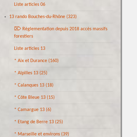
Liste articles 06
13 rando Bouches-du-Rhône
(323)
⌦ Réglementation depuis 2018 accès massifs
forestiers
Liste articles 13
* Aix et Durance
(160)
* Alpilles 13
(25)
* Calanques 13
(18)
* Côte Bleue 13
(15)
* Camargue 13
(6)
* Etang de Berre 13
(25)
* Marseille et environs
(39)