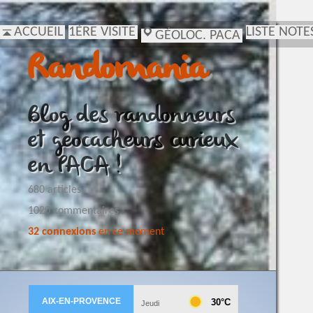
ACCUEIL
1ÈRE VISITE
LISTE NOTE
GÉOLOC. PACA
Randomania
Blog des randonneurs
et geocacheurs curieux
en PACA !
680 articles
1020 commentaires
32 connexions
en ce moment