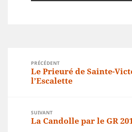
Navigation
de
PRÉCÉDENT
l’article
Le Prieuré de Sainte-Vict
Article
l’Escalette
précédent :
SUIVANT
La Candolle par le GR 20
Article
suivant :