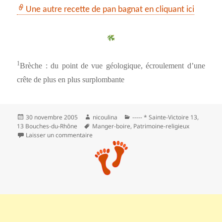
Une autre recette de pan bagnat en cliquant ici
1
Brèche : du point de vue géologique, écroulement d’une
crête de plus en plus surplombante
Publié
Auteur
Catégories
30 novembre 2005
nicoulina
----- * Sainte-Victoire 13
,
le
Mots-
13 Bouches-du-Rhône
Manger-boire
,
Patrimoine-religieux
clés
sur On monte au prieuré par le pas de l’Escalet
Laisser un commentaire