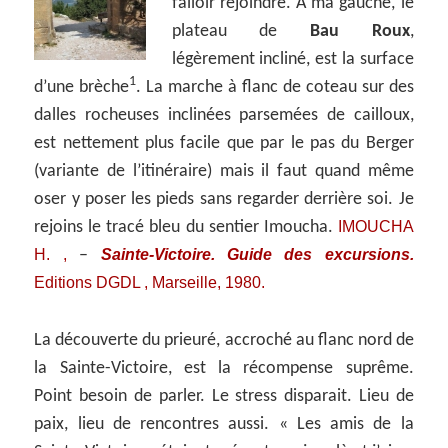
falloir rejoindre. A ma gauche, le
plateau de
Bau Roux
,
légèrement incliné, est la surface
1
d’une brèche
. La marche à flanc de coteau sur des
dalles rocheuses inclinées parsemées de cailloux,
est nettement plus facile que par le pas du Berger
(variante de l’itinéraire) mais il faut quand même
oser y poser les pieds sans regarder derrière soi. Je
IMOUCHA
rejoins le tracé bleu du sentier Imoucha.
H. ,
Sainte-Victoire. Guide des excursions.
–
Editions DGDL , Marseille, 1980.
La découverte du prieuré, accroché au flanc nord de
la Sainte-Victoire, est la récompense suprême.
Point besoin de parler. Le stress disparait. Lieu de
paix, lieu de rencontres aussi. « Les amis de la