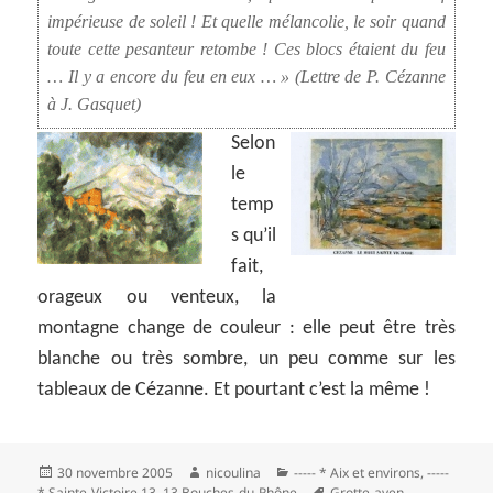
impérieuse de soleil ! Et quelle mélancolie, le soir quand
toute cette pesanteur retombe ! Ces blocs étaient du feu
… Il y a encore du feu en eux … » (Lettre de P. Cézanne
à J. Gasquet)
Selon
le
temp
s qu’il
fait,
orageux ou venteux, la
montagne change de couleur : elle peut être très
blanche ou très sombre, un peu comme sur les
tableaux de Cézanne. Et pourtant c’est la même !
Publié
Auteur
Catégories
30 novembre 2005
nicoulina
----- * Aix et environs
,
-----
le
Mots-
* Sainte-Victoire 13
,
13 Bouches-du-Rhône
Grotte-aven