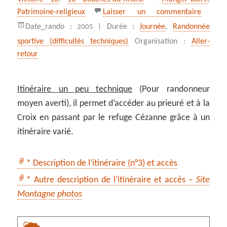
clés
sur On 
Patrimoine-religieux
Laisser un commentaire
Date_rando :
Durée :
Journée
,
Randonnée
2005 |
sportive (difficultés techniques)
Organisation :
Aller-
retour
Itinéraire un peu technique
(Pour randonneur
moyen averti), il permet d’accéder au prieuré et à la
Croix en passant par le refuge Cézanne grâce à un
itinéraire varié.
* Description de l’itinéraire (n°3) et accès
* Autre description de l’itinéraire et accès –
Site
Montagne photos