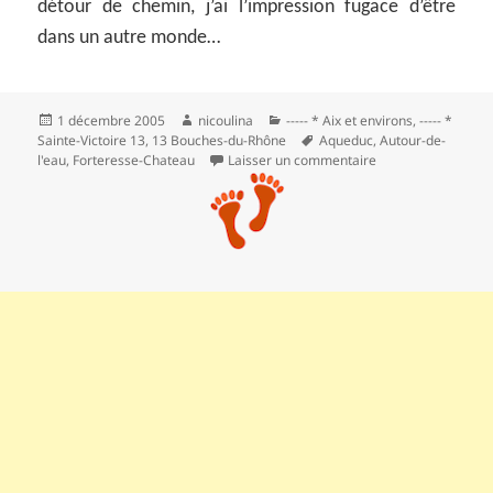
détour de chemin, j’ai l’impression fugace d’être
dans un autre monde…
Publié
Auteur
Catégories
1 décembre 2005
nicoulina
----- * Aix et environs
,
----- *
le
Mots-
Sainte-Victoire 13
,
13 Bouches-du-Rhône
Aqueduc
,
Autour-de-
clés
sur Le barrage Zola
l'eau
,
Forteresse-Chateau
Laisser un commentaire