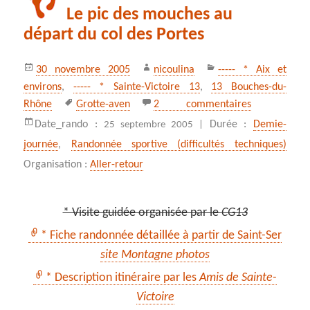
Le pic des mouches au
départ du col des Portes
Publié
Auteur
Catégories
30 novembre 2005
nicoulina
----- * Aix et
le
environs
,
----- * Sainte-Victoire 13
,
13 Bouches-du-
Mots-
sur Le pic de
Rhône
Grotte-aven
2 commentaires
clés
Date_rando :
Durée :
Demie-
25 septembre 2005 |
journée
,
Randonnée sportive (difficultés techniques)
Organisation :
Aller-retour
* Visite guidée organisée par le
CG13
* Fiche randonnée détaillée à partir de Saint-Ser
site Montagne photos
* Description itinéraire par les
Amis de Sainte-
Victoire