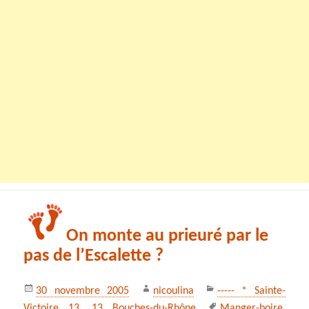
On monte au prieuré par le
pas de l’Escalette ?
Publié
Auteur
Catégories
30 novembre 2005
nicoulina
----- * Sainte-
le
Mots-
Victoire 13
,
13 Bouches-du-Rhône
Manger-boire
,