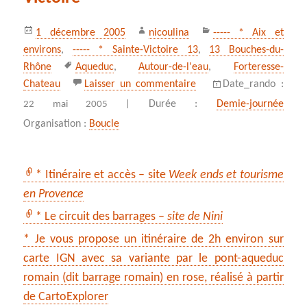
Publié
Auteur
Catégories
1 décembre 2005
nicoulina
----- * Aix et
le
environs
,
----- * Sainte-Victoire 13
,
13 Bouches-du-
Mots-
Rhône
Aqueduc
,
Autour-de-l'eau
,
Forteresse-
clés
sur Le barrage Zola, Sain
Chateau
Laisser un commentaire
Date_rando :
Durée :
Demie-journée
22 mai 2005 |
Organisation :
Boucle
* Itinéraire et accès – site
Week ends et tourisme
en Provence
* Le circuit des barrages –
site de Nini
* Je vous propose un itinéraire de 2h environ sur
carte IGN avec sa variante par le pont-aqueduc
romain (dit barrage romain) en rose, réalisé à partir
de CartoExplorer